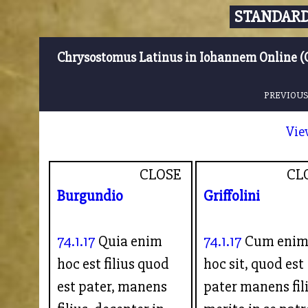
STANDARD
Chrysostomus Latinus in Iohannem Online (
PREVIOUS
Vie
CLOSE
CL
Burgundio
Griffolini
74.1.17
Quia enim
74.1.17
Cum eni
hoc est filius quod
hoc sit, quod est
est pater, manens
pater manens fil