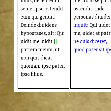
filius, decenter in
merito in se pat
semetipso ostendit
ostendit. Inde
eum qui genuit.
personas diuide
Deinde diuidens
inquit:
Qui uidet
hypostases, ait: Qui
me, uidet et pat
uidit me, uidit
ne quis diceret,
patrem meum, ut
quod pater sit ips
non quis dicat
quoniam ipse pater,
ipse filius.