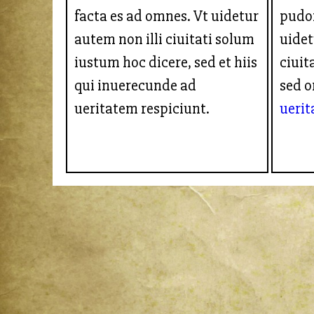
facta es ad omnes. Vt uidetur
pudor
autem non illi ciuitati solum
uidet
iustum hoc dicere, sed et hiis
ciuit
qui inuerecunde ad
sed 
ueritatem respiciunt.
ueri