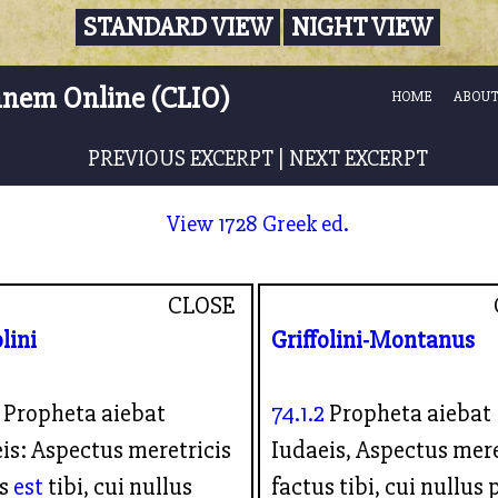
STANDARD VIEW
NIGHT VIEW
nnem Online (CLIO)
HOME
ABOUT
PREVIOUS EXCERPT
|
NEXT EXCERPT
View 1728 Greek ed.
CLOSE
olini
Griffolini-Montanus
Propheta aiebat
74.1.2
Propheta aiebat
is: Aspectus meretricis
Iudaeis, Aspectus mere
us
est
tibi, cui nullus
factus tibi, cui nullus