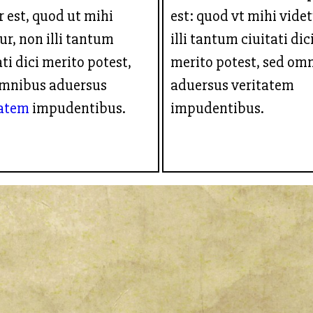
 est, quod ut mihi
est: quod vt mihi vide
ur, non illi tantum
illi tantum ciuitati dic
ati dici merito potest,
merito potest, sed om
omnibus aduersus
aduersus veritatem
tatem
impudentibus.
impudentibus.