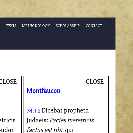
TEXTS
METHODOLOGY
SCHOLARSHIP
CONTACT
CLOSE
CLOSE
Montfaucon
74.1.2
Dicebat propheta
tricis
Judaeis:
Facies meretricis
 pudor
factus est tibi
, qui