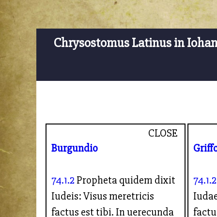
Chrysostomus Latinus in Ioha
CLOSE
Burgundio
Griff
74.1.2
Propheta quidem dixit
74.1.2
Iudeis: Visus meretricis
Iudae
factus est tibi. In uerecunda
fact