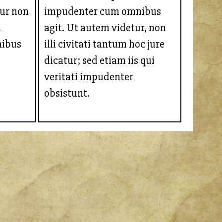
tur non
impudenter cum omnibus
i
agit. Ut autem videtur, non
nibus
illi civitati tantum hoc jure
dicatur; sed etiam iis qui
veritati impudenter
obsistunt.