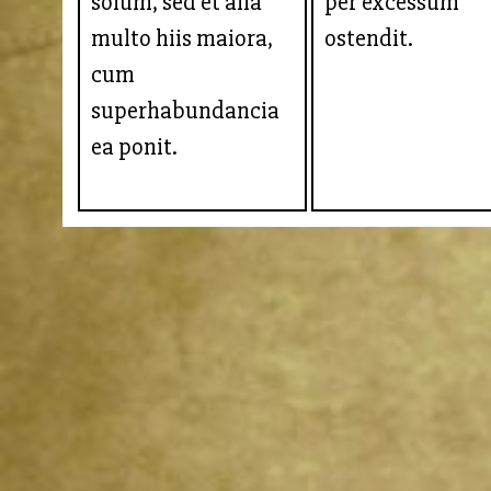
solum, sed et alia
per excessum
multo hiis maiora,
ostendit.
cum
superhabundancia
ea ponit.