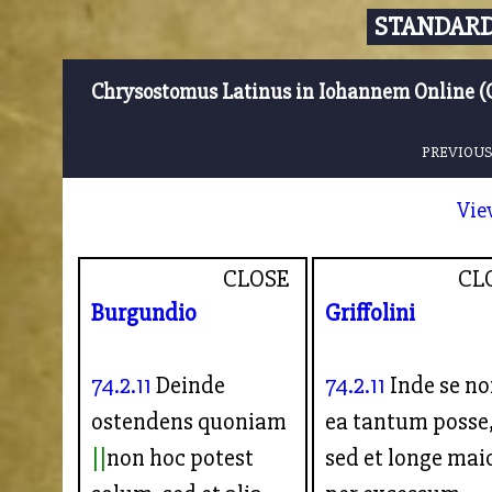
STANDARD
Chrysostomus Latinus in Iohannem Online (
PREVIOUS
Vie
CLOSE
CL
Burgundio
Griffolini
74.2.11
Deinde
74.2.11
Inde se n
ostendens quoniam
ea tantum posse
non hoc potest
sed et longe mai