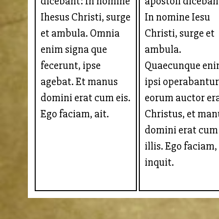
dicebant: In nomine
apostoli diceban
Ihesus Christi, surge
In nomine Iesu
et ambula. Omnia
Christi, surge et
enim signa que
ambula.
fecerunt, ipse
Quaecunque en
agebat. Et manus
ipsi operabantur
domini erat cum eis.
eorum auctor er
Ego faciam, ait.
Christus, et man
domini erat cum
illis. Ego faciam,
inquit.