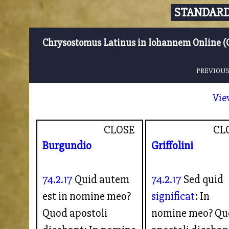
STANDARD
Chrysostomus Latinus in Iohannem Online (
PREVIOUS
Vie
CLOSE
CL
Burgundio
Griffolini
74.2.17
Quid autem
74.2.17
Sed quid
est in nomine meo?
significat
: In
Quod apostoli
nomine meo? Qu