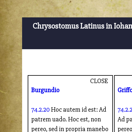
Chrysostomus Latinus in Ioha
CLOSE
Burgundio
Griff
74.2.20
Hoc autem id est: Ad
74.2.
patrem uado. Hoc est, non
Ad pa
pereo, sed in propria manebo
pereo