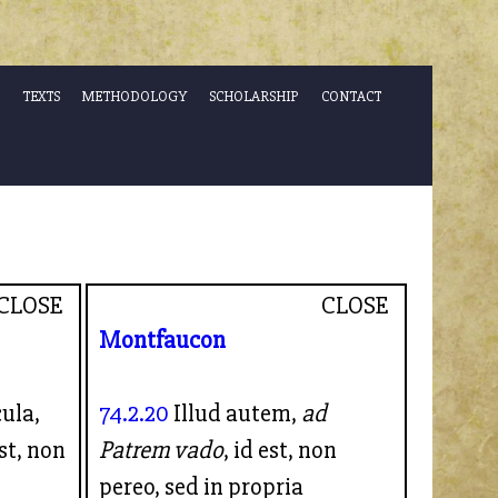
TEXTS
METHODOLOGY
SCHOLARSHIP
CONTACT
CLOSE
CLOSE
Montfaucon
cula,
74.2.20
Illud autem,
ad
st, non
Patrem vado
, id est, non
pereo, sed in propria