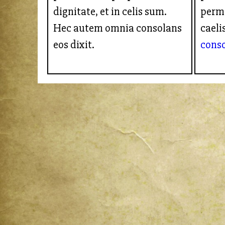
dignitate, et in celis sum.
perma
Hec autem omnia consolans
caeli
eos dixit.
cons