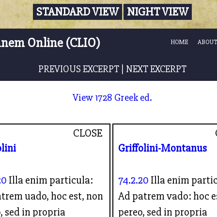
STANDARD VIEW
NIGHT VIEW
nnem Online (CLIO)
HOME
ABOUT
PREVIOUS EXCERPT
|
NEXT EXCERPT
View 1728 Greek ed.
CLOSE
olini
Griffolini-Montanus
20
Illa enim particula:
74.2.20
Illa enim parti
trem uado, hoc est, non
Ad patrem vado: hoc e
, sed in propria
pereo, sed in propria