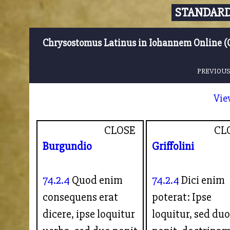
STANDARD
Chrysostomus Latinus in Iohannem Online (
PREVIOUS
Vie
CLOSE
CL
Burgundio
Griffolini
74.2.4
Quod enim
74.2.4
Dici enim
consequens erat
poterat: Ipse
dicere, ipse loquitur
loquitur, sed duo