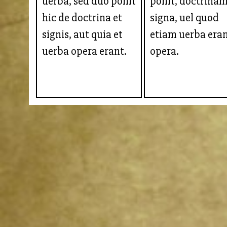
uerba, sed duo ponit
ponit, doctrinam
hic de doctrina et
signa, uel quod
signis, aut quia et
etiam uerba era
uerba opera erant.
opera.