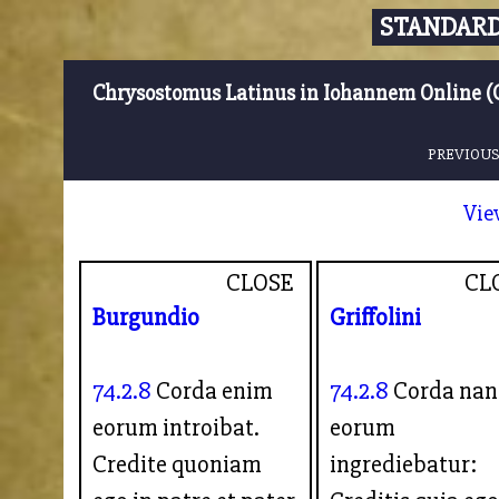
STANDARD
Chrysostomus Latinus in Iohannem Online (
PREVIOUS
Vie
CLOSE
CL
Burgundio
Griffolini
74.2.8
Corda enim
74.2.8
Corda nan
eorum introibat.
eorum
Credite quoniam
ingrediebatur: