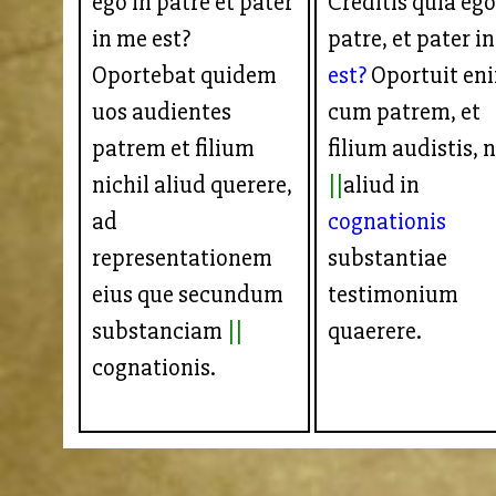
ego in patre et pater
Creditis quia ego
in me est?
patre, et pater i
Oportebat quidem
est?
Oportuit en
uos audientes
cum patrem, et
patrem et filium
filium audistis, n
nichil aliud querere,
aliud in
ad
cognationis
representationem
substantiae
eius que secundum
testimonium
substanciam
quaerere.
cognationis.