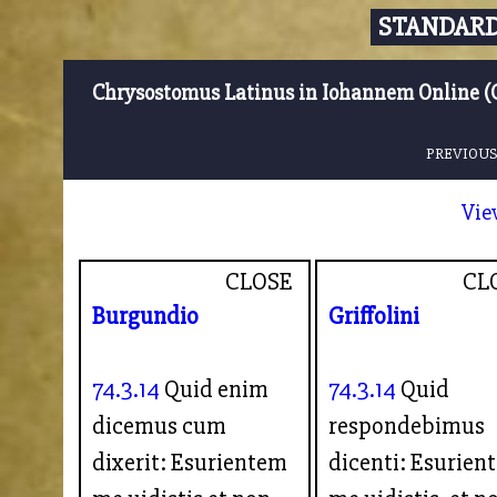
STANDARD
Chrysostomus Latinus in Iohannem Online (
PREVIOUS
Vie
CLOSE
CL
Burgundio
Griffolini
74.3.14
Quid enim
74.3.14
Quid
dicemus cum
respondebimus
dixerit: Esurientem
dicenti: Esurien