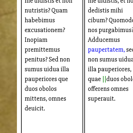
me uidistis et non
me uidistis, et n
nutristis? Quam
dedistis mihi
habebimus
cibum? Quomod
excusationem?
nos purgabimus
Inopiam
Adducemus
premittemus
paupertatem,
se
penitus? Sed non
non sumus uidu
sumus uidua illa
illa pauperiores,
pauperiores que
quae
duos obol
duos obolos
offerens omnes
mittens, omnes
superauit.
deuicit.