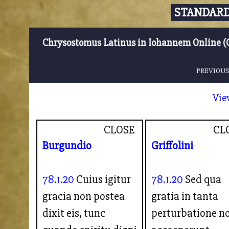
STANDARD
Chrysostomus Latinus in Iohannem Online (
PREVIOUS
Vie
CLOSE
CL
Burgundio
Griffolini
78.1.20
Cuius igitur
78.1.20
Sed qua
gracia non postea
gratia in tanta
dixit eis, tunc
perturbatione n