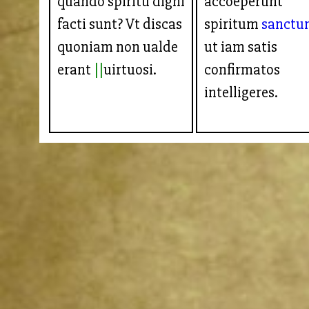
quando spiritu digni
accoeperunt
facti sunt? Vt discas
spiritum
sanctu
quoniam non ualde
ut iam satis
erant
uirtuosi.
confirmatos
intelligeres.