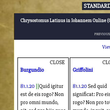
STANDARD
Chrysostomus Latinus in Iohannem Online (
PREVIOUS
Vie
CLOSE
CL
Burgundio
Griffolini
81.1.20
Quid igitur
81.1.20
Sed quid
est de eis rogo? Non
significat: Pro ei
pro omni mundo,
rogo? Non pro to