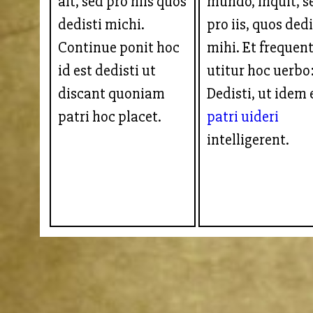
ait, sed pro hiis quos
mundo, inquit, s
dedisti michi.
pro iis, quos dedi
Continue ponit hoc
mihi. Et frequen
id est dedisti ut
utitur hoc uerbo
discant quoniam
Dedisti, ut idem 
patri hoc placet.
patri
uideri
intelligerent.