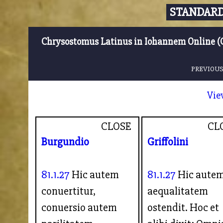
STANDARD
Chrysostomus Latinus in Iohannem Online (
PREVIOUS
Vie
CLOSE
CL
Burgundio
Griffolini
81.1.27
Hic autem
81.1.27
Hic aute
conuertitur,
aequalitatem
conuersio autem
ostendit. Hoc et