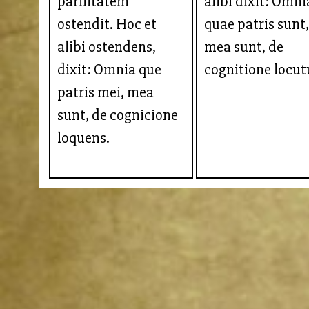
parilitatem
alibi dixit: Omni
ostendit. Hoc et
quae patris sunt
alibi ostendens,
mea sunt, de
dixit: Omnia que
cognitione locut
patris mei, mea
sunt, de cognicione
loquens.