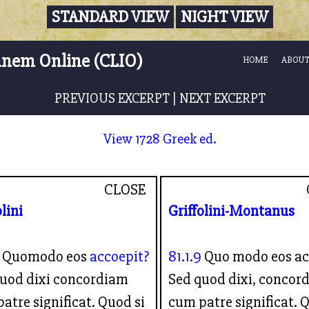
STANDARD VIEW
NIGHT VIEW
nnem Online (CLIO)
HOME
ABOUT
PREVIOUS EXCERPT
|
NEXT EXCERPT
View 1728 Greek ed.
CLOSE
olini
Griffolini-Montanus
Quomodo eos
accoepit?
81.1.9
Quo modo eos ac
quod dixi concordiam
Sed quod dixi, concor
atre significat. Quod si
cum patre significat. 