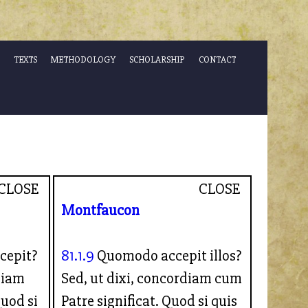
TEXTS
METHODOLOGY
SCHOLARSHIP
CONTACT
CLOSE
CLOSE
Montfaucon
cepit?
81.1.9
Quomodo accepit illos?
diam
Sed, ut dixi, concordiam cum
Quod si
Patre significat. Quod si quis