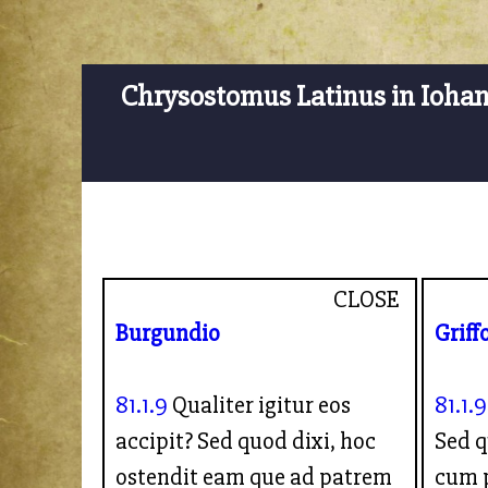
Chrysostomus Latinus in Ioha
CLOSE
Burgundio
Griff
81.1.9
Qualiter igitur eos
81.1.9
accipit? Sed quod dixi, hoc
Sed 
ostendit eam que ad patrem
cum p