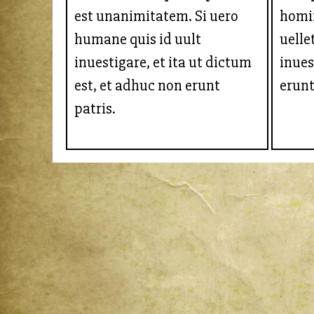
est unanimitatem. Si uero
homi
humane quis id uult
uelle
inuestigare, et ita ut dictum
inues
est, et adhuc non erunt
erunt
patris.