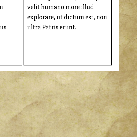
m
velit humano more illud
d
explorare, ut dictum est, non
ius
ultra Patris erunt.