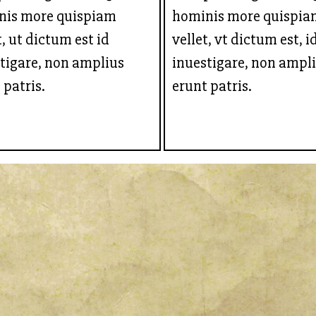
nis more quispiam
hominis more quispia
t, ut dictum est id
vellet, vt dictum est, i
tigare, non amplius
inuestigare, non ampl
 patris.
erunt patris.