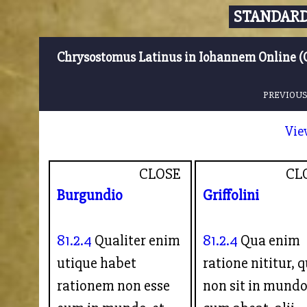
STANDARD
Chrysostomus Latinus in Iohannem Online (
PREVIOUS
Vie
CLOSE
CL
Burgundio
Griffolini
81.2.4
Qualiter enim
81.2.4
Qua enim
utique habet
ratione nititur, 
rationem non esse
non sit in mundo