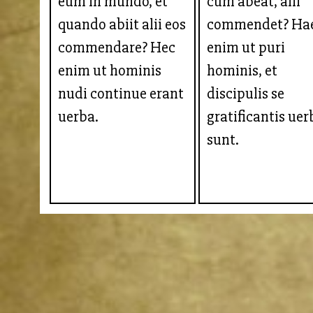
eum in mundo, et
cum abeat, alii
quando abiit alii eos
commendet? Ha
commendare? Hec
enim ut puri
enim ut hominis
hominis, et
nudi continue erant
discipulis se
uerba.
gratificantis uer
sunt.