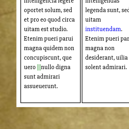
intelligencia legere
intelligendas
oportet solum, sed
legenda sunt, se
et pro eo quod circa
uitam
uitam est studio.
instituendam
.
Etenim pueri parui
Etenim pueri pa
magna quidem non
magna non
concupiscunt, que
desiderant, uilia
uero
nullo digna
solent admirari.
sunt admirari
assueuerunt.