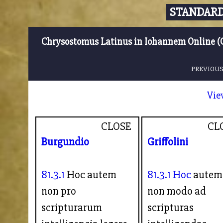
STANDARD
Chrysostomus Latinus in Iohannem Online (
PREVIOUS
Vie
CLOSE
CL
Burgundio
Griffolini
81.3.1
Hoc autem
81.3.1
Hoc
autem
non pro
non modo ad
scripturarum
scripturas