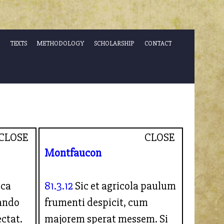
TEXTS
METHODOLOGY
SCHOLARSHIP
CONTACT
CLOSE
CLOSE
Montfaucon
uca
81.3.12
Sic et agricola paulum
ando
frumenti despicit, cum
ctat.
majorem sperat messem. Si