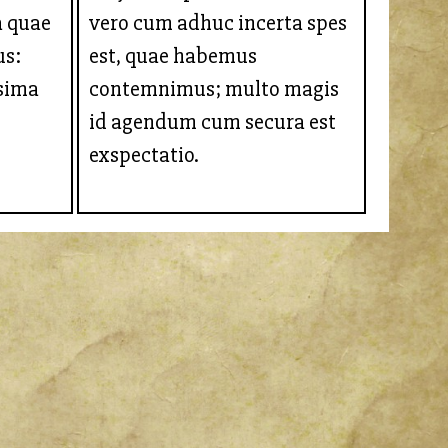
a quae
vero cum adhuc incerta spes
s:
est, quae habemus
ssima
contemnimus; multo magis
id agendum cum secura est
exspectatio.