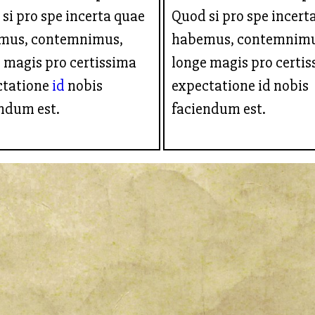
si pro spe incerta quae
Quod si pro spe incert
mus, contemnimus,
habemus, contemnimu
 magis pro certissima
longe magis pro certi
ctatione
id
nobis
expectatione id nobis
ndum est.
faciendum est.