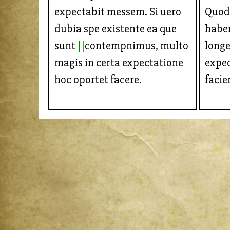
expectabit messem. Si uero
Quod 
dubia spe existente ea que
habe
sunt
contempnimus, multo
longe
magis in certa expectatione
expe
hoc oportet facere.
facie