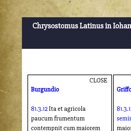
Chrysostomus Latinus in Ioha
CLOSE
Burgundio
Griff
81.3.12
Ita et agricola
81.3.1
paucum frumentum
semi
contempnit cum maiorem
maio