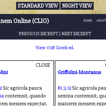
STANDARD VIEW
NIGHT VIEW
nnem Online (CLIO)
HOME
ABOUT
PREVIOUS EXCERPT
|
NEXT EXCERPT
View 1728 Greek ed.
CLOSE
olini
Griffolini-Montanus
2
Sic agricola pauca
81.3.12
Sic agricola pa
na
contemnit, quando
semina contemnit, qu
rem messem expectat.
maiorem messem expe