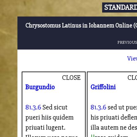
STANDARD
Chrysostomus Latinus in Iohannem Online (
PREVIOUS
Vie
CLOSE
CL
Burgundio
Griffolini
81.3.6
Sed sicut
81.3.6
sed ut pue
pueri hiis quidem
his priuati deflen
priuati lugent.
illa autem ne de