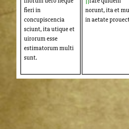
Illorum uero neque
rare quidem
fieri in
norunt, ita et mu
concupiscencia
in aetate prouec
sciunt, ita utique et
uirorum esse
estimatorum multi
sunt.