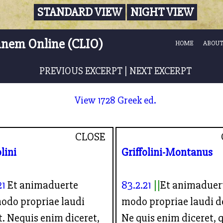
STANDARD VIEW
NIGHT VIEW
nnem Online (CLIO)
HOME
ABOUT
PREVIOUS EXCERPT
|
NEXT EXCERPT
View 1728 Greek ed.
CLOSE
olini
Griffolini-Montanus
21
Et animaduerte
83.2.21
Et animaduer
odo propriae laudi
modo propriae laudi d
. Nequis enim diceret,
Ne quis enim diceret, 