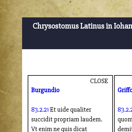
Chrysostomus Latinus in Ioha
CLOSE
Burgundio
Griff
83.2.21
Et uide qualiter
83.2.
succidit propriam laudem.
quom
Vt enim ne quis dicat
demit