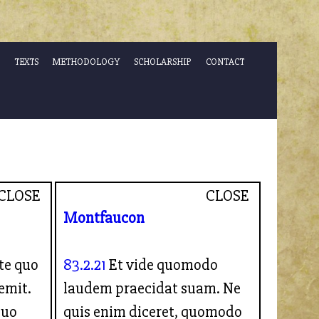
TEXTS
METHODOLOGY
SCHOLARSHIP
CONTACT
CLOSE
CLOSE
Montfaucon
te quo
83.2.21
Et vide quomodo
emit.
laudem praecidat suam. Ne
quo
quis enim diceret, quomodo