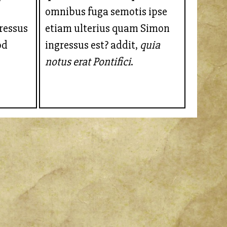
omnibus fuga semotis ipse
ressus
etiam ulterius quam Simon
od
ingressus est? addit,
quia
notus erat Pontifici
.