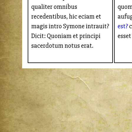
qualiter omnibus
quom
recedentibus, hic eciam et
aufug
magis intro Symone intrauit?
est?
c
Dicit: Quoniam et principi
esset
sacerdotum notus erat.