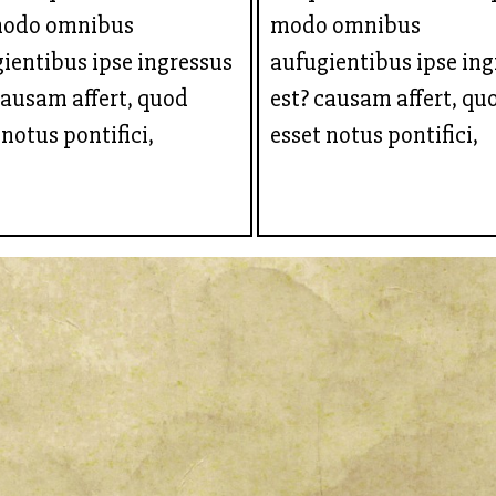
odo omnibus
modo omnibus
ientibus ipse ingressus
aufugientibus ipse ing
ausam affert, quod
est? causam affert, qu
 notus pontifici,
esset notus pontifici,