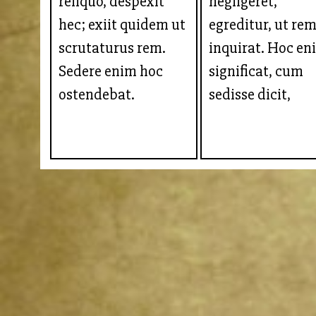
reliquo, despexit
negligeret,
hec; exiit quidem ut
egreditur, ut re
scrutaturus rem.
inquirat. Hoc en
Sedere enim hoc
significat, cum
ostendebat.
sedisse dicit,