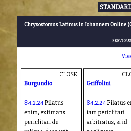
STANDARD
Chrysostomus Latinus in Iohannem Online (
PREVIOUS
Vie
CLOSE
CL
Burgundio
Griffolini
84.2.24
Pilatus
84.2.24
Pilatus 
enim, extimans
iam periclitari
periclitari de
arbitratus, si id