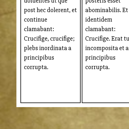
uoluentes ut que
posteris esset
post hec dolerent, et
abominabilis. Et
continue
identidem
clamabant:
clamabant:
Crucifige, crucifige;
Crucifige. Erat t
plebs inordinata a
incomposita et a
principibus
principibus
corrupta.
corrupta.