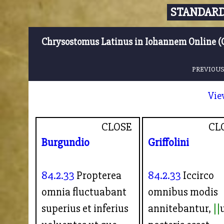
STANDARD
Chrysostomus Latinus in Iohannem Online (
PREVIOUS
Vie
CLOSE
CL
Burgundio
Griffolini
84.2.33
Propterea
84.2.33
Iccirco
omnia fluctuabant
omnibus modis
superius et inferius
annitebantur,