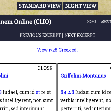
STANDARD VIEW
NIGHT VIEW
nnem Online (CLIO)
HOME
ABOUT
PREVIOUS EXCERPT
|
NEXT EXCERPT
View 1728 Greek ed.
CLOSE
olini
Griffolini-Montanus
8
Iudaei, cum id
et
re et
84.2.8
Iudaei cum id re
s intelligerent, non sunt
verbis intelligerent, n
rriti, sed interimunt
perterriti, sed interim