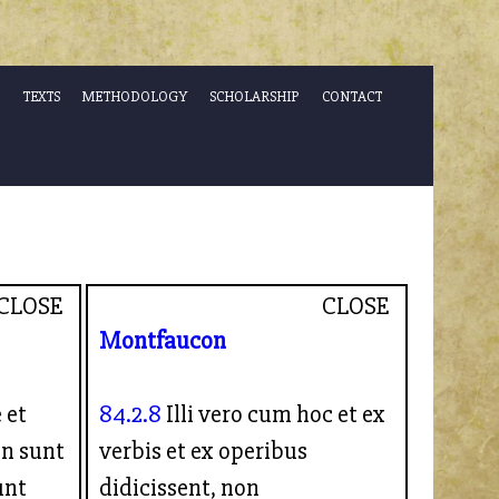
TEXTS
METHODOLOGY
SCHOLARSHIP
CONTACT
CLOSE
CLOSE
Montfaucon
 et
84.2.8
Illi vero cum hoc et ex
on sunt
verbis et ex operibus
unt
didicissent, non