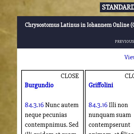
STANDARD
Chrysostomus Latinus in Iohannem Online (
PREVIOUS
Vie
CLOSE
CL
Burgundio
Griffolini
84.3.16
Nunc autem
84.3.16
Illi non
neque pecunias
nunquam suam
contempnimus. Sed
contempserunt