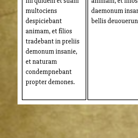
illi quidem et suam
animam, et filios
multociens
daemonum insa
despiciebant
bellis deuouerun
animam, et filios
tradebant in preliis
demonum insanie,
et naturam
condempnebant
propter demones.