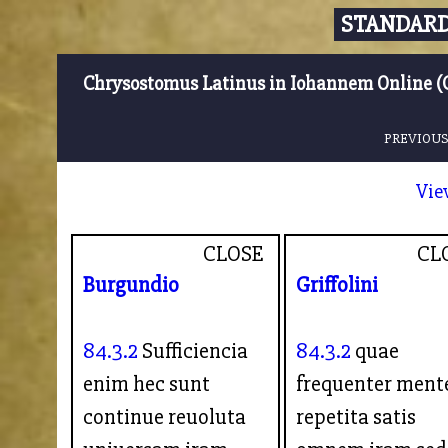
STANDARD
Chrysostomus Latinus in Iohannem Online (
PREVIOUS
Vie
CLOSE
CL
Burgundio
Griffolini
84.3.2
Sufficiencia
84.3.2
quae
enim hec sunt
frequenter ment
continue reuoluta
repetita satis