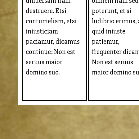
uniuersam iram
omnem iram sed
destruere. Etsi
poterunt, et si
contumeliam, etsi
ludibrio erimus, 
iniusticiam
quid iniuste
paciamur, dicamus
patiemur,
continue: Non est
frequenter dica
seruus maior
Non est seruus
domino suo.
maior domino su