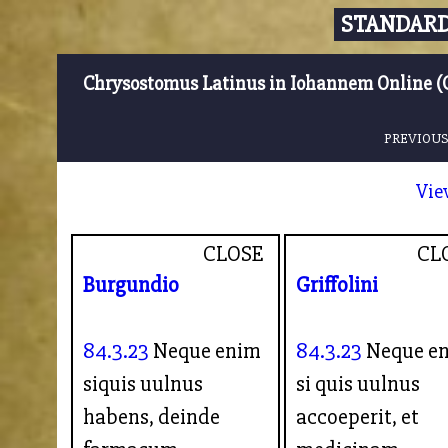
STANDARD
Chrysostomus Latinus in Iohannem Online (
PREVIOUS
Vie
CLOSE
CL
Burgundio
Griffolini
84.3.23
Neque enim
84.3.23
Neque e
siquis uulnus
si quis uulnus
habens, deinde
accoeperit, et