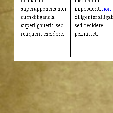
farmacum
medicinam
superapponens non
imposuerit,
non
cum diligencia
diligenter alligab
superligauerit, sed
sed decidere
reliquerit excidere,
permittet,