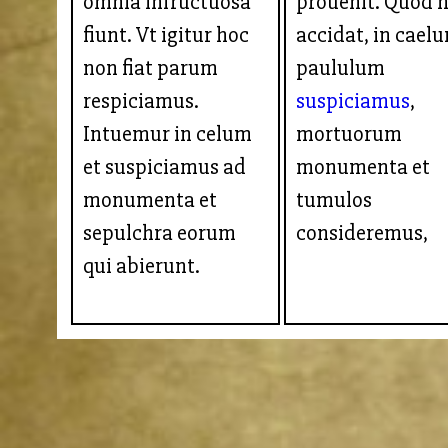
omnia infructuosa
prouenit. Quod 
fiunt. Vt igitur hoc
accidat, in cael
non fiat parum
paululum
respiciamus.
suspiciamus
,
Intuemur in celum
mortuorum
et suspiciamus ad
monumenta et
monumenta et
tumulos
sepulchra eorum
consideremus,
qui abierunt.