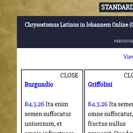
STANDARD
Chrysostomus Latinus in Iohannem Online (
PREVIOUS
Vie
CLOSE
CL
Burgundio
Griffolini
84.3.26
Ita enim
84.3.26
Ita seme
semen suffocatur
omne suffocatur
uniuersum, et
fructus nullus