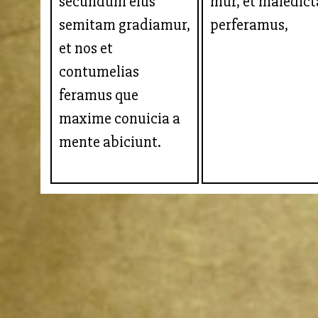
secundum eius
mur, et maledict
semitam gradiamur,
perferamus,
et nos et
contumelias
feramus que
maxime conuicia a
mente abiciunt.