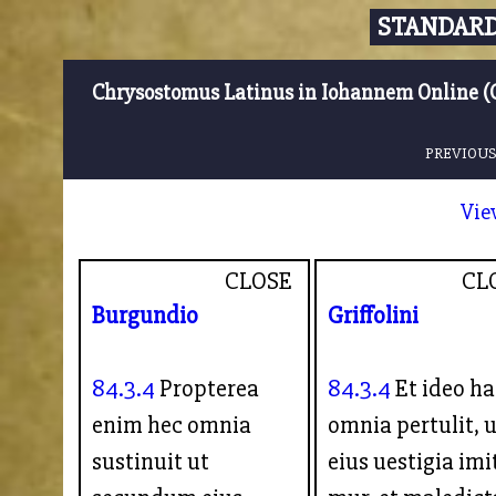
STANDARD
Chrysostomus Latinus in Iohannem Online (
PREVIOUS
Vie
CLOSE
CL
Burgundio
Griffolini
84.3.4
Propterea
84.3.4
Et ideo h
enim hec omnia
omnia pertulit, 
sustinuit ut
eius uestigia imi