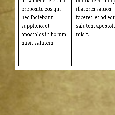
ut saluet et eiciat a
omnia fecit, ut i
preposito eos qui
illatores saluos
hec faciebant
faceret, et ad e
supplicio, et
salutem apostol
apostolos in horum
misit.
misit salutem.