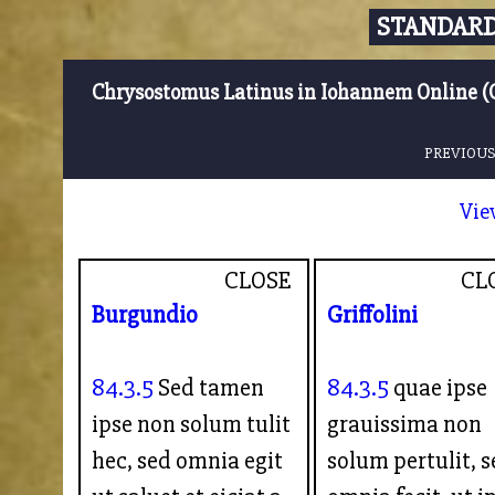
STANDARD
Chrysostomus Latinus in Iohannem Online (
PREVIOUS
Vie
CLOSE
CL
Burgundio
Griffolini
84.3.5
Sed tamen
84.3.5
quae ipse
ipse non solum tulit
grauissima non
hec, sed omnia egit
solum pertulit, 