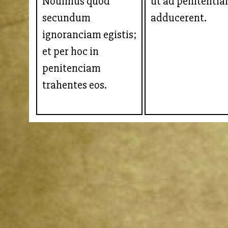
Nouimus quod
ut ad penitenti
secundum
adducerent.
ignoranciam egistis;
et per hoc in
penitenciam
trahentes eos.