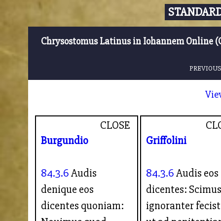
STANDARD
Chrysostomus Latinus in Iohannem Online (
PREVIOUS
Vie
CLOSE
CL
Burgundio
Griffolini
84.3.6
Audis
84.3.6
Audis eos
denique eos
dicentes: Scimus
dicentes quoniam:
ignoranter fecist