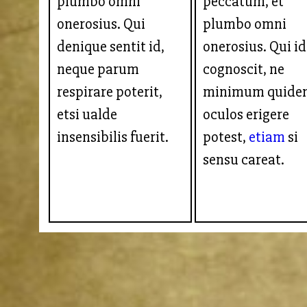
plumbo omni
peccatum, et
onerosius. Qui
plumbo omni
denique sentit id,
onerosius. Qui id
neque parum
cognoscit, ne
respirare poterit,
minimum quide
etsi ualde
oculos erigere
insensibilis fuerit.
potest,
etiam
si
sensu careat.