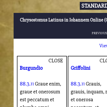
STANDARD
Chrysostomus Latinus in Iohannem Online (
PREVIOUS
Vie
CLOSE
CL
Burgundio
Griffolini
88.3.11
Graue enim,
88.3.11
Grauis,
graue et onerosum
grauis, inquam, 
est peccatum et
et onerosa