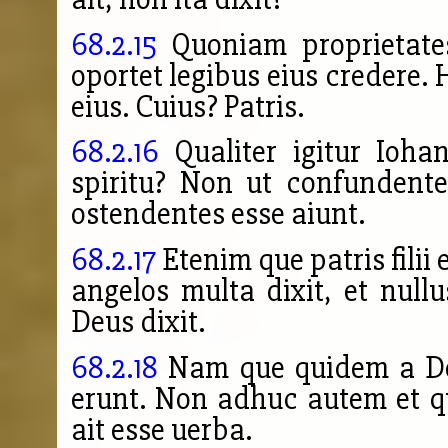
68.2.15
Quoniam proprietates
oportet legibus eius credere.
eius. Cuius? Patris.
68.2.16
Qualiter igitur Iohan
spiritu? Non ut confundent
ostendentes esse aiunt.
68.2.17
Etenim que patris
filii
angelos multa dixit, et nullu
Deus dixit.
68.2.18
Nam que quidem a Deo
erunt. Non adhuc autem et q
ait esse uerba.