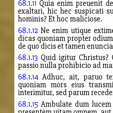
68.1.11
Quia enim preuenit de
exaltari, hic hec suspicati su
hominis? Et hoc maliciose.
68.1.12
Ne enim utique extim
dicas quoniam propter odiu
de quo dicis et tamen enunci
68.1.13
Quid igitur Christus?
passio nulla prohibicio ad 
68.1.14
Adhuc, ait, paruo te
quoniam mors eius transmig
interimitur, sed parum recede
68.1.15
Ambulate dum lucem h
presentem uitam omnem, aut 