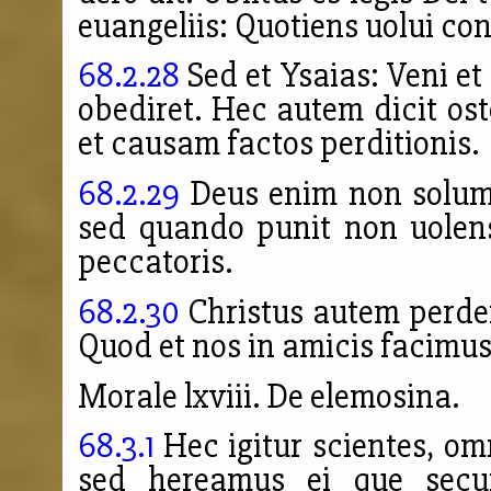
euangeliis: Quotiens uolui cong
68.2.28
Sed et Ysaias: Veni et
obediret. Hec autem dicit os
et causam factos perditionis.
68.2.29
Deus enim non solum 
sed quando punit non uolens
peccatoris.
68.2.30
Christus autem perde
Quod et nos in amicis facimus
Morale lxviii. De elemosina.
68.3.1
Hec igitur scientes, o
sed hereamus ei que secu