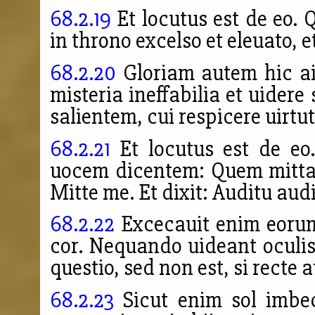
68.2.19
Et locutus est de eo.
in throno excelso et eleuato, 
68.2.20
Gloriam autem hic ai
misteria ineffabilia et uider
salientem, cui respicere uirtu
68.2.21
Et locutus est de eo
uocem dicentem: Quem mittam 
Mitte me. Et dixit: Auditu audie
68.2.22
Excecauit enim eorum
cor. Nequando uideant oculis 
questio, sed non est, si recte 
68.2.23
Sicut enim sol imbec