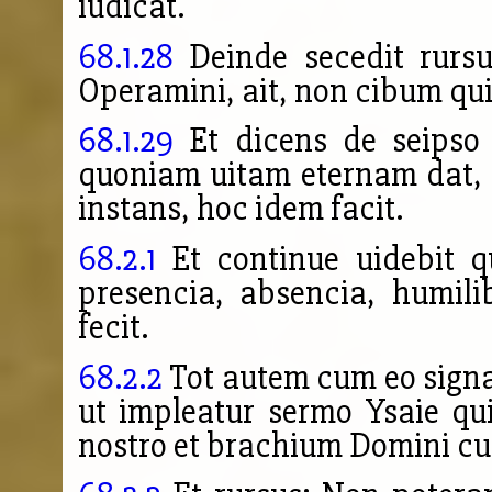
iudicat.
68.1.28
Deinde secedit rursus
Operamini, ait, non cibum qui 
68.1.29
Et dicens de seipso
quoniam uitam eternam dat, r
instans,
hoc idem facit.
68.2.1
Et continue uidebit q
presencia, absencia, humili
fecit.
68.2.2
Tot autem cum eo signa 
ut impleatur sermo Ysaie qui
nostro et brachium Domini cu