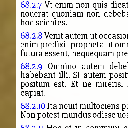
68.2.7
Vt enim non quis dicat
nouerat quoniam non debeban
hoc scientes.
68.2.8
Venit autem ut occasi
enim predixit propheta ut omn
futura essent, nequequam pre
68.2.9
Omnino autem debeban
habebant illi. Si autem posi
positum est. Et ne mireris. 
capiat.
68.2.10
Ita nouit multociens p
Non potest mundus odisse uos
68.2.11
Hoc et in communi co