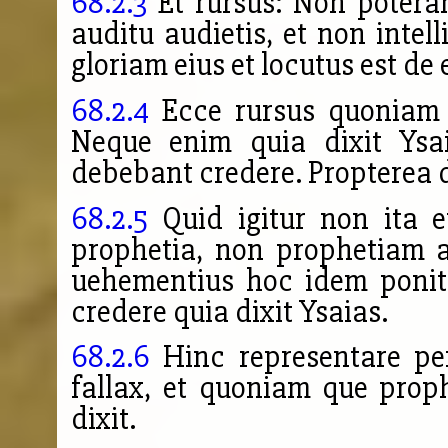
68.2.3
Et rursus: Non poteran
auditu audietis, et non intel
gloriam eius et locutus est de 
68.2.4
Ecce rursus quoniam h
Neque enim quia dixit Ysa
debebant credere. Propterea d
68.2.5
Quid igitur non ita eu
prophetia, non prophetiam ab
uehementius hoc idem ponit
credere quia dixit Ysaias.
68.2.6
Hinc representare pe
fallax, et quoniam que prop
dixit.