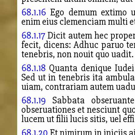
68.1.16
Ego demum extimo utr
enim eius clemenciam multi e
68.1.17
Dicit autem hec proper
fecit, dicens: Adhuc paruo 
tenebris, non nouit quo uadit.
68.1.18
Quanta denique Iudei 
Sed ut in tenebris ita ambul
uiam, contrariam autem uadu
68.1.19
Sabbata obseruantes
obseruationes et nesciunt quo
lucem ut filii lucis sitis, uel ef
68.1.20
Et nimirum in iniciis a