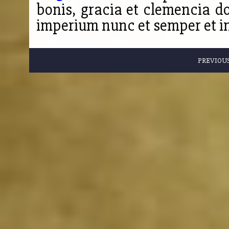
bonis, gracia et clemencia dom
imperium nunc et semper et i
PREVIOU