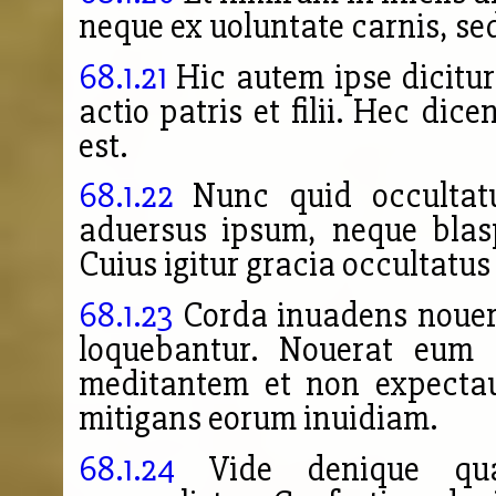
neque ex uoluntate carnis, sed
68.1.21
Hic autem ipse dicitu
actio patris et filii. Hec dic
est.
68.1.22
Nunc quid occultatu
aduersus ipsum, neque blas
Cuius igitur gracia occultatus
68.1.23
Corda inuadens nouerat
loquebantur. Nouerat eum 
meditantem et non expectaui
mitigans eorum inuidiam.
68.1.24
Vide denique qual