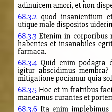
adinuicem amori, et non dis
68.3.2
quod insanientium et
utique male dispositos uider
68.3.3
Etenim in corporibus 
habentes et insanabiles egr
farmaca.
68.3.4
Quid enim podagra de
igitur abscidimus membra?
mitigatione pociamur quia s
68.3.5
Hoc et in fratribus fac
maneamus curantes et portem
68.3.6
Ita enim implebimus l