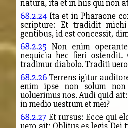
natura, ita et in hiis qui non 
68.2.24
Ita et in Pharaone cor
scripture: Et tradidit mich
gentibus, id est concessit, dim
68.2.25
Non enim operante
nequicia hec fieri ostendit
tradimur diabolo. Traditi uero
68.2.26
Terrens igitur auditor
enim ipse non solum non t
uoluerimus nos. Audi quid ai
in medio uestrum et mei?
68.2.27
Et rursus: Ecce qui el
uero ait: Oblitus es legis Dei 