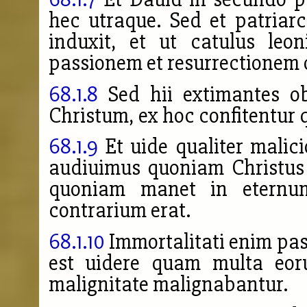
hec utraque. Sed et patriarc
induxit, et ut catulus leon
passionem et resurrectionem 
68.1.8
Sed hii extimantes ob
Christum, ex hoc confitentur
68.1.9
Et uide qualiter malic
audiuimus quoniam Christus n
quoniam manet in eternu
contrarium erat.
68.1.10
Immortalitati enim pas
est uidere quam multa eoru
malignitate malignabantur.