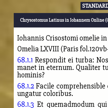
STANDARD
Chrysostomus Latinus in Iohannem Online (
Iohannis Crisostomi omelie i
Omelia LXVIII (Paris fol.120vb
68.1.1
Respondit ei turba: No
manet in eternum. Qualiter tu
hominis?
68.1.2
Facile comprehensible es
ungatur coloribus.
68.1.3
Et quemadmodum qui f