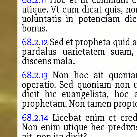
utique. Vt cum dicat quis, 
uoluntatis in potenciam dice
bonus.
68.2.12
Sed et propheta quid ai
pardalus uarietatem suam, 
discens mala.
68.2.13
Non hoc ait quoniam 
operatio. Sed quoniam non u
dicit hic euangelista, hoc
prophetam. Non tamen propter
68.2.14
Licebat enim et cre
Non enim utique hec predixiss
ait, non ita dixit?