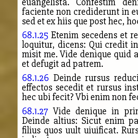
euangelista. Confestim de
faciente non crediderunt in e
sed et ex hiis que post hec, h
68.1.25
Etenim secedens et rem
loquitur, dicens: Qui credit 
misit me. Vide denique quid a
et defugit ad patrem.
68.1.26
Deinde rursus reduci
effectos secedit et rursus ins
hec ubi fecit? Vbi enim non fe
68.1.27
Vide denique in princ
Deinde altius: Sicut enim pat
filius quos uult uiuificat. Ru