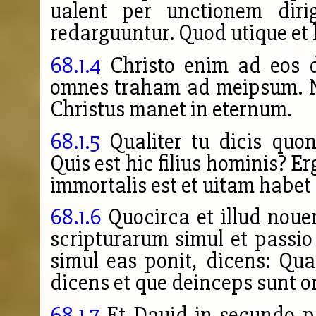
ualent per unctionem dirig
redarguuntur. Quod utique et h
68.1.4
Christo enim ad eos d
omnes traham ad meipsum. N
Christus manet in eternum.
68.1.5
Qualiter tu dicis quon
Quis est hic filius hominis? 
immortalis est et uitam habe
68.1.6
Quocirca et illud nouer
scripturarum simul et passio 
simul eas ponit, dicens: Qu
dicens et que deinceps sunt o
68.1.7
Et Dauid in secundo psa