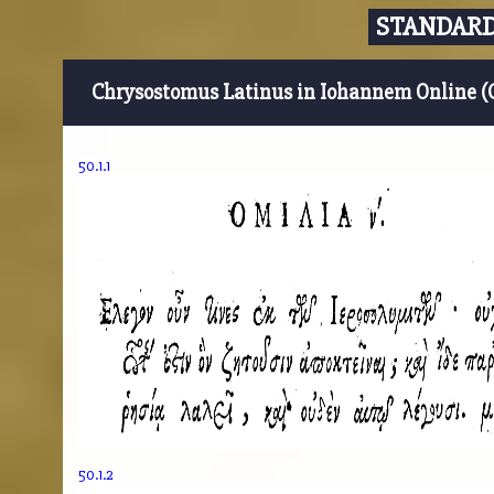
STANDARD
Chrysostomus Latinus in Iohannem Online (
50.1.1
50.1.2