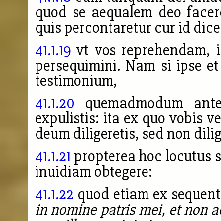
quod se aequalem deo facere
quis percontaretur cur id dice
41.1.19
vt vos reprehendam, i
persequimini.
Nam si ipse et 
testimonium,
41.1.20
quemadmodum anteha
expulistis: ita ex quo vobis v
deum diligeretis, sed non dilig
41.1.21
propterea hoc locutus s
inuidiam obtegere:
41.1.22
quod etiam ex sequent
in nomine patris mei, et non a