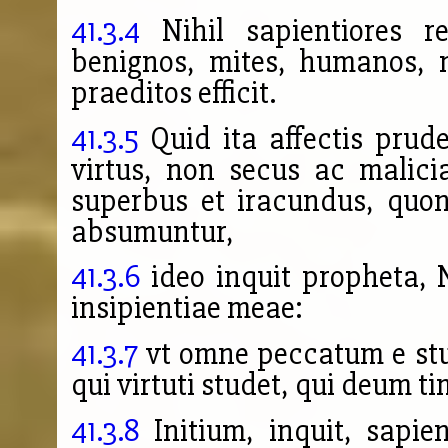
41.3.4
Nihil sapientiores re
benignos, mites, humanos, m
praeditos efficit.
41.3.5
Quid ita affectis prude
virtus, non secus ac malic
superbus et iracundus, quon
absumuntur,
41.3.6
ideo inquit propheta, 
insipientiae meae:
41.3.7
vt omne peccatum e stu
qui virtuti studet, qui deum ti
41.3.8
Initium, inquit, sapien