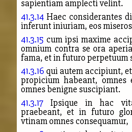
sapientiam amplecti velint.
41.3.14
Haec considerantes dil
inferunt iniuriam, eos miser
41.3.15
cum ipsi maxime accip
omnium contra se ora aperia
fama, et in futuro perpetuum 
41.3.16
qui autem accipiunt, 
propicium habeant, omnes e
omnes benigne suscipiant.
41.3.17
Ipsique in hac vit
praebeant, et in futuro gl
vtinam omnes consequamur,