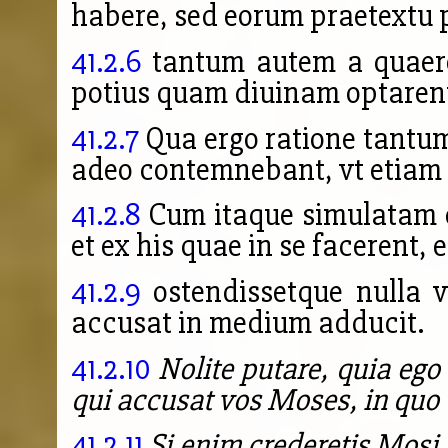
habere, sed eorum praetextu 
41.2.6
tantum autem a quaere
potius quam diuinam optaren
41.2.7
Qua ergo ratione tantum
adeo contemnebant, vt etia
41.2.8
Cum itaque simulatam 
et ex his quae in se facerent, 
41.2.9
ostendissetque nulla 
accusat in medium adducit.
41.2.10
Nolite putare, quia eg
qui accusat vos Moses, in quo 
41.2.11
Si enim crederetis Mosi,