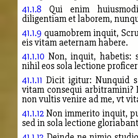
41.1.8
Qui enim huiusmodi 
diligentiam et laborem, nunq
41.1.9
quamobrem inquit, Scrut
eis vitam aeternam habere.
41.1.10
Non, inquit, habetis: 
nihil eos sola lectione proficer
41.1.11
Dicit igitur: Nunquid 
vitam consequi arbitramini? 
non vultis venire ad me, vt v
41.1.12
Non immerito inquit, pu
sed in sola lectione gloriabant
41.1.13
Deinde ne nimio studio 