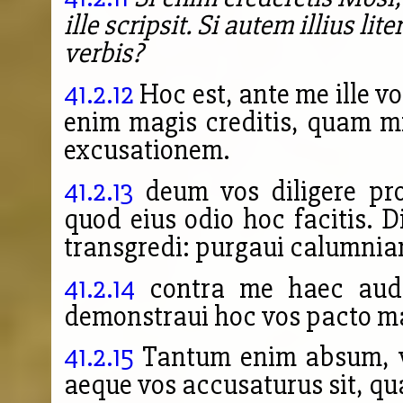
ille scripsit. Si autem illius li
verbis?
41.2.12
Hoc est, ante me ille v
enim magis creditis, quam m
excusationem.
41.2.13
deum vos diligere pro
quod eius odio hoc facitis. 
transgredi: purgaui calumnia
41.2.14
contra me haec auder
demonstraui hoc vos pacto m
41.2.15
Tantum enim absum, vt
aeque vos accusaturus sit, qu