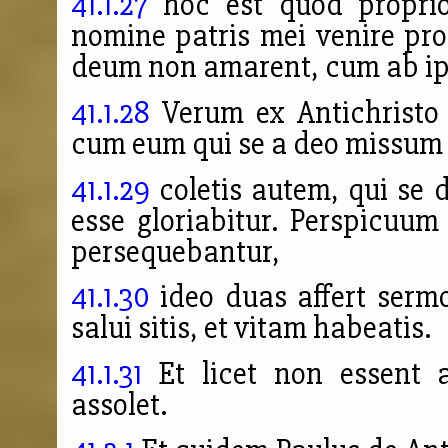
41.1.27
hoc est quod proprio
nomine patris mei venire prof
deum non amarent, cum ab ip
41.1.28
Verum ex Antichristo
cum eum qui se a deo missum p
41.1.29
coletis autem, qui se
esse gloriabitur. Perspicuum
persequebantur,
41.1.30
ideo duas affert ser
mo
salui sitis, et vitam habeatis.
41.1.31
Et licet non essent a
assolet.