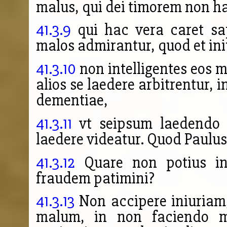
malus, qui dei timorem non ha
41.3.9
qui hac vera caret sapi
malos admirantur, quod et ini
41.3.10
non intelligentes eos 
alios se laedere arbitrentur, 
dementiae,
41.3.11
vt seipsum laedendo q
laedere videatur. Quod Paulus 
41.3.12
Quare non potius ini
fraudem patimini?
41.3.13
Non accipere iniuriam,
malum, in non faciendo m