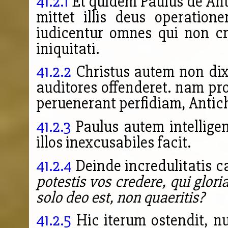
41.2.1
Et quidem Paulus de Ant
mittet illis deus operation
iudicentur omnes qui non cr
iniquitati.
41.2.2
Christus autem non dixi
auditores offenderet. nam p
peruenerant perfidiam, Antich
41.2.3
Paulus autem intellige
illos inexcusabiles facit.
41.2.4
Deinde incredulitatis c
potestis vos credere, qui glor
solo deo est, non quaeritis?
41.2.5
Hic iterum ostendit, n