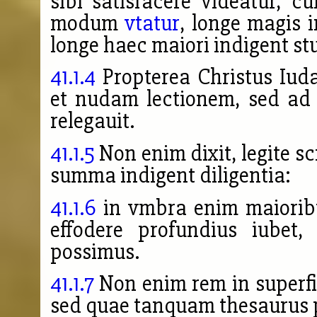
sibi satisfacere videatur, 
modum
vtatur
, longe magis i
longe haec maiori indigent st
41.1.4
Propterea Christus Iud
et nudam lectionem, sed ad
relegauit.
41.1.5
Non enim dixit, legite sc
summa indigent diligentia:
41.1.6
in vmbra enim maioribus
effodere profundius iubet,
possimus.
41.1.7
Non enim rem in superfi
sed quae tanquam thesaurus 