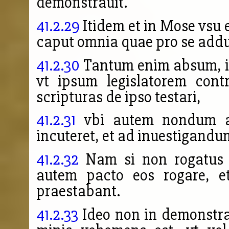
demonstrauit.
41.2.29
Itidem et in Mose vsu e
caput omnia quae pro se addu
41.2.30
Tantum enim absum, in
vt ipsum legislatorem cont
scripturas de ipso testari,
41.2.31
vbi autem nondum ap
incuteret, et ad inuestigandu
41.2.32
Nam si non rogatus d
autem pacto eos rogare, et
praestabant.
41.2.33
Ideo non in demonstrat