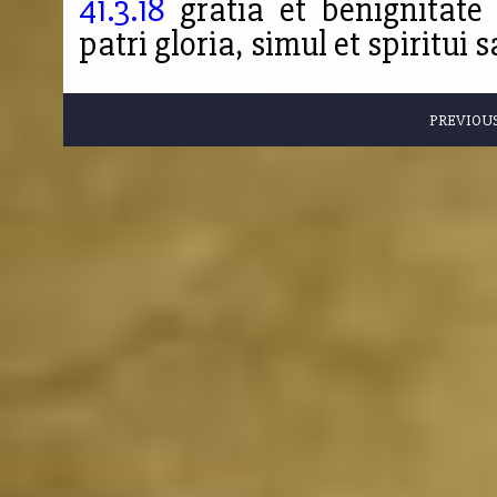
41.3.18
gratia et benignitate 
patri gloria, simul et spiritui
PREVIOU