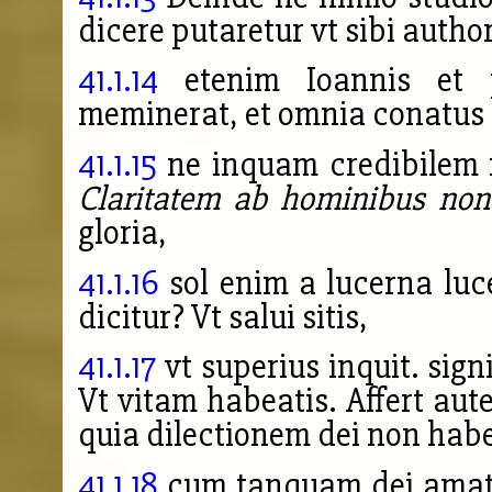
dicere putaretur vt sibi autho
41.1.14
etenim Ioannis et p
meminerat, et omnia conatus e
41.1.15
ne inquam credibilem m
Claritatem ab hominibus non
gloria,
41.1.16
sol enim a lucerna luc
dicitur? Vt salui sitis,
41.1.17
vt superius inquit. sign
Vt vitam habeatis. Affert au
quia dilectionem dei non habet
41.1.18
cum tanquam dei amato