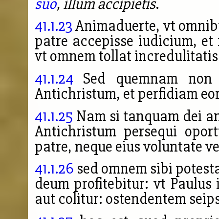
suo
, illum accipietis
.
41.1.23
Animaduerte, vt omnibu
patre accepisse iudicium, et n
vt omnem tollat incredulitati
41.1.24
Sed quemnam non in
Antichristum, et perfidiam eo
41.1.25
Nam si tanquam dei am
Antichristum persequi opor
patre, neque eius voluntate ve
41.1.26
sed omnem sibi potest
deum profitebitur: vt Paulus
aut colitur: ostendentem sei