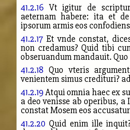
41.2.16
Vt igitur de scriptur
aeternam habere: ita et de
ipsorum armis eos confodiens
41.2.17
Et vnde constat, dice
non credamus? Quid tibi cum
obseruandum mandauit. Quo 
41.2.18
Quo vteris argument
venientem simus credituri? a
41.2.19
Atqui omnia haec ex su
a deo venisse ab operibus, a I
constat Mosem eos accusatu
41.2.20
Quid enim ille inquit?