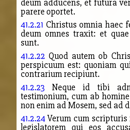
deum adducens, et futura ve
parere oportet.
41.2.21
Christus omnia haec fe
deum omnes traxit: et quae
sunt.
41.2.22
Quod autem ob Christ
perspicuum est: quoniam qui
contrarium recipiunt.
41.2.23
Neque id tibi admi
testimonium, cum ab homine 
non enim ad Mosem, sed ad di
41.2.24
Verum cum scripturis 
legislatorem qui eos accus