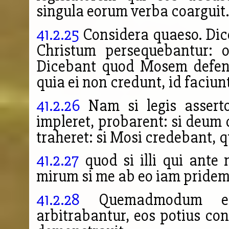
singula eorum verba coarguit.
41.2.25
Considera quaeso. Dice
Christum persequebantur: o
Dicebant quod Mosem defend
quia ei non credunt, id faciunt
41.2.26
Nam si legis asserto
impleret, probarent: si deum 
traheret: si Mosi credebant, 
41.2.27
quod si illi qui ante 
mirum si me ab eo iam pridem
41.2.28
Quemadmodum e
arbitrabantur, eos potius con