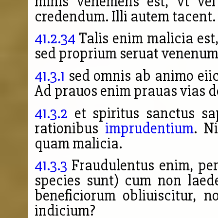
minis vehemens est, vt ve
credendum. Illi autem tacent.
41.2.34
Talis enim malicia est,
sed proprium seruat venenum
41.3.1
sed omnis ab animo eiici
Ad prauos enim prauas vias de
41.3.2
et spiritus sanctus sa
rationibus
imprudentium
. N
quam malicia.
41.3.3
Fraudulentus enim, per
species sunt) cum non laed
beneficiorum obliuiscitur, 
indicium?