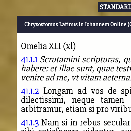
STANDARD
Chrysostomus Latinus in Iohannem Online (
Omelia XLI (xl)
41.1.1
Scrutamini scripturas, q
habere: et illae sunt, quae te
venire ad me, vt vitam aetern
41.1.2
Longam ad vos de spir
dilectissimi, neque tamen
arbitramur, etiam si pro virib
41.1.3
Nam si in rebus secular