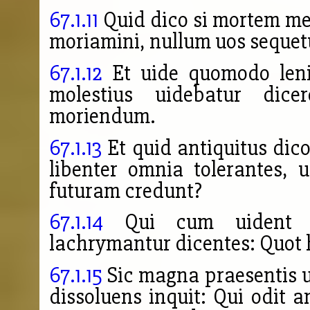
67.1.11
Quid dico si mortem m
moriamini, nullum uos seque
67.1.12
Et uide quomodo len
molestius uidebatur di
moriendum.
67.1.13
Et quid antiquitus dic
libenter omnia tolerantes, 
futuram credunt?
67.1.14
Qui cum uident ae
lachrymantur dicentes: Quot h
67.1.15
Sic magna praesentis u
dissoluens inquit:
Qui odit 