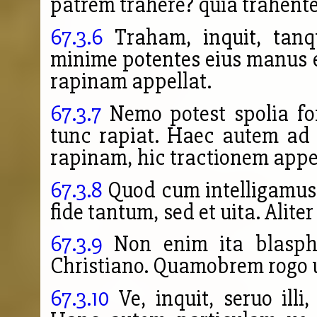
patrem trahere? quia trahente f
67.3.6
Traham, inquit, tanq
minime potentes eius manus ef
rapinam appellat.
67.3.7
Nemo potest spolia fort
tunc rapiat. Haec autem ad i
rapinam, hic tractionem appel
67.3.8
Quod cum intelligamus,
fide tantum, sed et ui
ta. Alite
67.3.9
Non enim ita blasphe
Christiano. Quamobrem rogo u
67.3.10
Ve, inquit, seruo ill