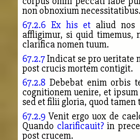
corpus omni peccati labe p
non obnoxium necessitatibus.
67.2.6
Ex his et
aliud nos 
affligimur, si quid timemus, 
clarifica nomen tuum.
67.2.7
Indicat se pro ueritate 
post crucis mortem contigit.
67.2.8
Debebat enim orbis te
cognitionem uenire, et ipsum
sed et filii gloria, quod tamen 
67.2.9
Venit ergo uox de caelo:
Quando
clarificauit?
in prece
post crucem.