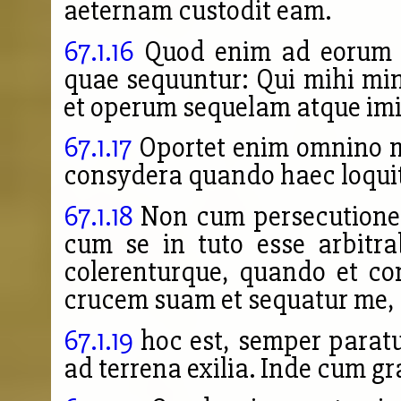
aeternam custodit eam.
67.1.16
Quod enim ad eoru
quae sequuntur: Qui mihi min
et operum sequelam atque imi
67.1.17
Oportet enim omnino m
consydera
quando haec loqui
67.1.18
Non cum persecutionem
cum se in tuto esse arbitr
colerenturque, quando et con
crucem suam et sequatur me,
67.1.19
hoc est, semper paratus
ad terrena exilia. Inde cum gr