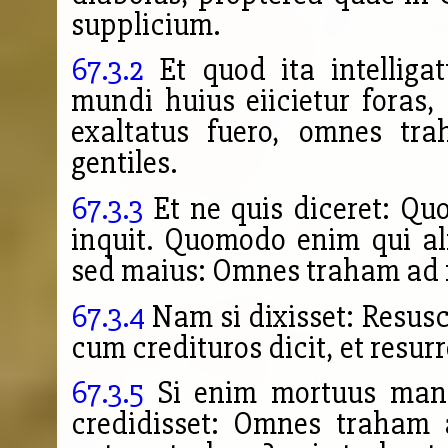
supplicium.
67.3.2
Et quod ita intelliga
mundi huius eiicietur foras,
exaltatus fuero, omnes tr
gentiles.
67.3.3
Et ne quis diceret: Quom
inquit. Quomodo enim qui a
sed maius: Omnes traham ad 
67.3.4
Nam si dixisset: Resusci
cum credituros dicit, et resur
67.3.5
Si enim mortuus mansi
credidisset: Omnes traham