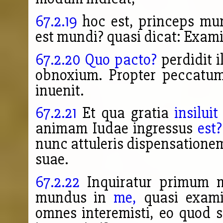
67.2.19
hoc est, princeps mun
est mundi? quasi dicat: Exami
67.2.20
Quo pacto?
perdidit 
obnoxium. Propter peccatu
inuenit.
67.2.21
Et qua gratia
insiluit
animam Iudae ingressus
est?
nunc attuleris dispensationem
suae.
67.2.22
Inquiratur primum m
mundus in
me,
quasi examin
omnes interemisti, eo quod 