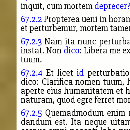
inquit, cum mortem
deprecer
67.2.2
Propterea ueni in hora
et perturbemur, mortem tame
67.2.3
Nam ita nunc perturba
instat. Non
dico
: Libera me e
tuum.
67.2.4
Et licet
id
perturbati
dico: Clarifica nomen tuum, 
aperte eius humanitatem et h
naturam, quod egre ferret mor
67.2.5
Quemadmodum enim neq
dandum est. Ita neque uita