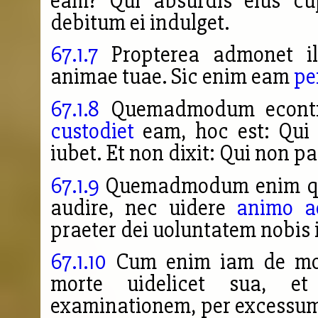
eam? Qui absurdis eius cu
debitum ei indulget.
67.1.7
Propterea admonet ill
animae tuae. Sic enim eam
pe
67.1.8
Quemadmodum econtra
custodiet
eam, hoc est: Qui 
iubet. Et non dixit: Qui non pa
67.1.9
Quemadmodum enim quo
audire, nec uidere
animo a
praeter dei uoluntatem nobis i
67.1.10
Cum enim iam de mort
morte uidelicet sua, et
exa
minationem, per excessum 