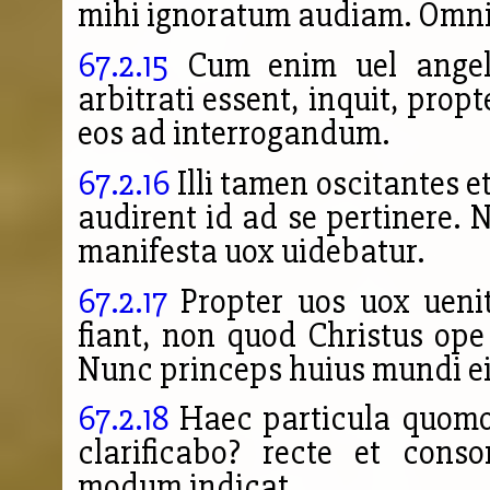
mihi ignoratum audiam. Omnia
67.2.15
Cum enim uel angelu
arbitrati essent, inquit, prop
eos ad interrogandum.
67.2.16
Illi tamen oscitantes e
audirent id ad se pertinere. 
manifesta uox uidebatur.
67.2.17
Propter uos uox uenit
fiant, non quod Christus op
Nunc princeps huius mundi eii
67.2.18
Haec particula quomodo
clarificabo? recte et cons
modum indicat,