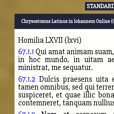
STANDARD
Chrysostomus Latinus in Iohannem Online (
Homilia LXVII (lxvi)
67.1.1
Qui amat animam suam, 
in hoc mundo, in uitam ae
ministrat, me sequatur.
67.1.2
Dulcis praesens uita e
tamen omnibus, sed qui terreni
suspiceret, et quae illic bon
contemneret, tanquam nulliu