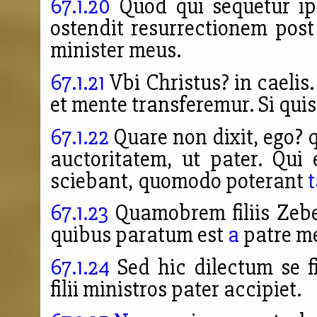
67.1.20
Quod qui sequetur ips
ostendit resurrectionem post 
minister meus.
67.1.21
Vbi Christus? in caelis
et mente transferemur. Si quis
67.1.22
Quare non dixit, ego?
auctoritatem, ut pater. Qu
sciebant, quomodo poterant
67.1.23
Quamobrem filiis Zebe
quibus paratum est
a
patre me
67.1.24
Sed hic dilectum se f
filii ministros pater accipiet.