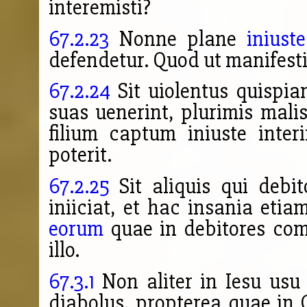
interemisti?
67.2.23
Nonne plane
iniuste
defen
detur. Quod ut manifest
67.2.24
Sit
uiolentus quispi
suas uenerint, plurimis malis
filium captum iniuste interi
poterit.
67.2.25
Sit aliquis qui debit
iniiciat, et hac insania eti
eorum
quae in debitores comm
illo.
67.3.1
Non aliter in Iesu usu
diabolus, pro
pterea quae in 