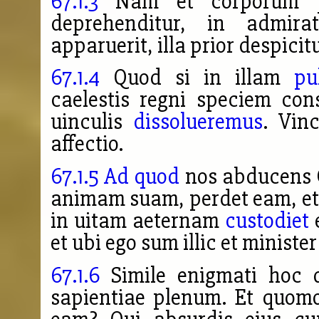
67.1.3
Nam et corporum pu
deprehenditur, in admir
apparuerit, illa prior despicitu
67.1.4
Quod si in illam
pu
caelestis regni speciem con
uinculis
dissolueremus
. Vin
affectio.
67.1.5
Ad quod
nos abducens C
animam suam, perdet eam, et
in uitam aeternam
custodiet
e
et ubi ego sum illic et ministe
67.1.6
Simile enigmati hoc
sapientiae plenum. Et quom