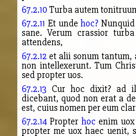
67.2.10
Turba autem tonitruum
67.2.11
Et unde
hoc?
Nunqui
sane. Verum crassior turba
attendens,
67.2.12
et alii sonum tantum,
non intellexerunt. Tum Chri
sed propter
uos.
67.2.13
Cur hoc dixit? ad ill
dicebant, quod non erat a deo
est, cuius nomen per eum clar
67.2.14
Propter
hoc
enim uox d
propter me uox haec uenit, s