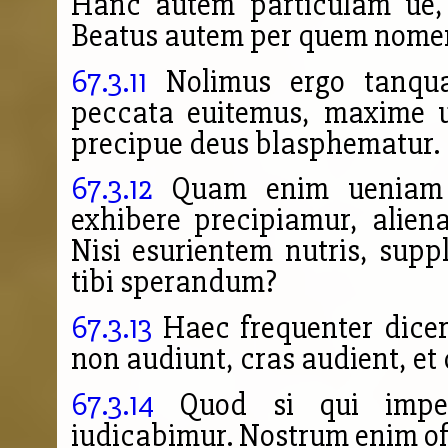
Hanc autem particulam ue, 
Beatus autem per quem nomen 
67.3.11
Nolimus ergo tanqua
peccata euitemus, max
ime 
precipue deus blasphematur.
67.3.12
Quam enim ueniam c
exhibere precipiamur, alie
Nisi esurientem nutris, supp
tibi sperandum?
67.3.13
Haec frequenter dice
non audiunt, cras audient, et
67.3.14
Quod si qui imper
iudi
cabimur. Nostrum enim of