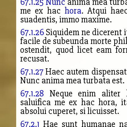
67.1.25
Nunc
anima mea turbat
me ex hac
hora
. Atqui hae
suadentis, immo maxime.
67.1.26
Siquidem ne dicerent
facile de subeunda morte phil
ostendit, quod licet eam f
recusat.
67.1.27
Haec autem dispensatio
Nunc anima mea turbata est.
67.1.28
Neque enim aliter h
saluifica me ex hac hora, i
absolui cuperet, si licuisset.
67.2.1
Hae sunt humanae natu