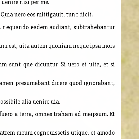
uenire nisi per me.
uia uero eos mittigauit, tunc dicit.
tes nequando eadem audiant, subtrahebantur
ium est, uita autem quoniam neque ipsa mors
cium sunt que
dicuntur. Si uero et uita, et si
n tamen presumebant dicere quod ignorabant,
ssibile alia uenire uia.
s fuero a terra, omnes traham ad meipsum. Et
 patrem meum cognouissetis utique, et amodo