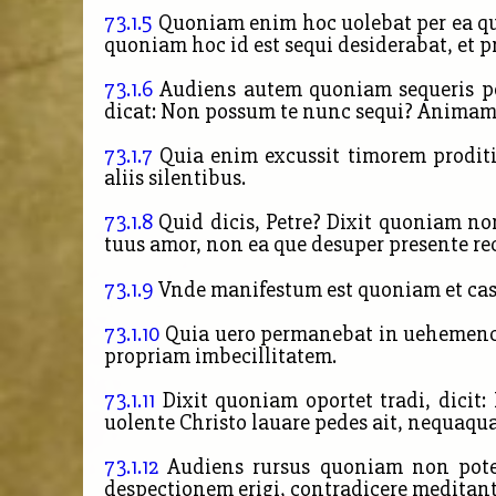
73.1.5
Quoniam enim hoc uolebat per ea que
quoniam hoc id est sequi desiderabat, et p
73.1.6
Audiens autem quoniam sequeris pos
dicat: Non possum te nunc sequi? Anima
73.1.7
Quia enim excussit timorem proditio
aliis silentibus.
73.1.8
Quid dicis, Petre? Dixit quoniam no
tuus amor, non ea que desuper presente re
73.1.9
Vnde manifestum est quoniam et cas
73.1.10
Quia uero permanebat in uehemenci
propriam imbecillitatem.
73.1.11
Dixit quoniam oportet tradi, dicit: 
uolente Christo lauare pedes ait, nequaqu
73.1.12
Audiens rursus quoniam non potes
despectionem erigi, contradicere meditante