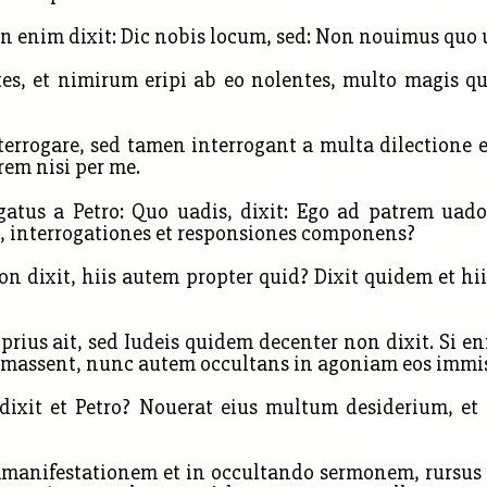
 enim dixit: Dic nobis locum, sed: Non nouimus quo 
tes, et nimirum eripi ab eo nolentes, multo magis
terrogare, sed tamen
interrogant a multa dilectione e
trem nisi per me.
gatus a Petro: Quo uadis, dixit: Ego ad patrem uad
 interrogationes et responsiones componens?
 dixit, hiis autem propter quid? Dixit quidem et hii
rius ait, sed Iudeis quidem decenter non dixit. Si e
imassent, nunc autem occultans in agoniam eos immis
 dixit et Petro? Nouerat eius multum desiderium, et
mmanifestationem et in occultando sermonem, rursus i