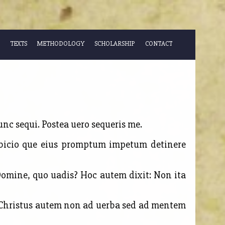
TEXTS
METHODOLOGY
SCHOLARSHIP
CONTACT
nc sequi. Postea uero sequeris me.
bicio que eius promptum impetum detinere
Domine, quo uadis? Hoc autem dixit: Non ita
? Christus autem non ad uerba sed ad mentem