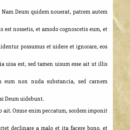
at. Nam Deum quidem nouerat, patrem autem
s est nossetis, et amodo cognoscetis eum, et
entur possumus et uidere et ignorare, eos
a uisa est, sed tamen uisum esse ait ut illis
em eum non nuda substancia, sed carnem
psi Deum uidebunt.
ato ait. Omne enim peccatum, sordem imponit
tet declinare a malo et ita facere bono, et