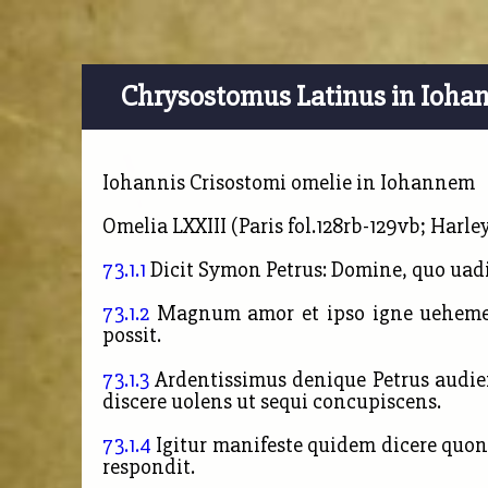
Chrysostomus Latinus in Ioha
Iohannis Crisostomi omelie in Iohannem
Omelia LXXIII (Paris fol.128rb-129vb; Harle
73.1.1
Dicit Symon Petrus: Domine, quo uadi
73.1.2
Magnum amor et ipso igne uehement
possit.
73.1.3
Ardentissimus denique Petrus audien
discere uolens ut sequi concupiscens.
73.1.4
Igitur manifeste quidem dicere quon
respondit.