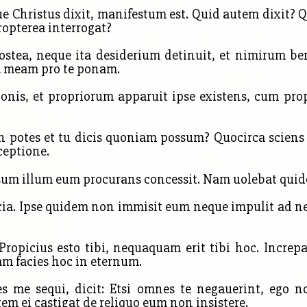
 Christus dixit, manifestum est. Quid autem dixit? 
ropterea interrogat?
tea, neque ita desiderium detinuit, et nimirum be
m meam pro te ponam.
nis, et propriorum apparuit ipse existens, cum prop
n potes et tu dicis quoniam possum? Quocirca scien
ceptione.
um illum eum procurans concessit. Nam uolebat quide
a. Ipse quidem non immisit eum neque impulit ad ne
Propicius esto tibi, nequaquam erit tibi hoc. Increpa
am facies hoc in eternum.
 me sequi, dicit: Etsi omnes te negauerint, ego n
m ei castigat de reliquo eum non insistere.