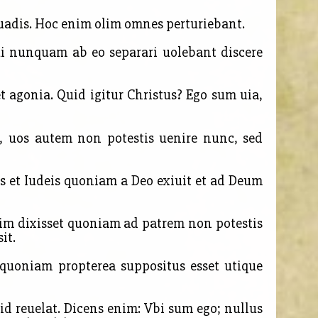
uadis. Hoc enim olim omnes perturiebant.
 qui nunquam ab eo
separari uolebant discere
t agonia. Quid igitur Christus? Ego sum uia,
o, uos autem non potestis uenire nunc, sed
s et Iudeis quoniam a Deo exiuit et ad Deum
nim dixisset quoniam ad patrem non potestis
it.
 quoniam propterea suppositus esset utique
d reuelat. Dicens enim: Vbi sum ego; nullus