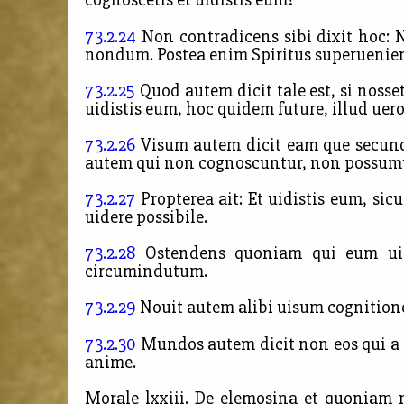
73.2.24
Non contradicens sibi dixit hoc:
nondum. Postea enim Spiritus superuenien
73.2.25
Quod autem dicit tale est, si noss
uidistis eum, hoc quidem future, illud uero 
73.2.26
Visum autem dicit eam que secund
autem qui non cognoscuntur, non possumu
73.2.27
Propterea ait: Et uidistis eum, sicu
uidere possibile.
73.2.28
Ostendens quoniam qui eum uid
circumindutum.
73.2.29
Nouit autem alibi uisum cognition
73.2.30
Mundos autem dicit non eos qui a 
anime.
Morale lxxiii. De elemosina et quoniam m