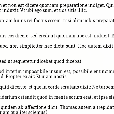
 et non est dicere quoniam preparatione indiget. Qui
induxit: Vt ubi ego sum, et uos sitis illic.
niam huius rei factus essem, nisi olim uobis prepar
ans eos dicere, sed credant quoniam hoc est, inducit: E
od non simpliciter hec dicta sunt. Hoc autem dixit
ed ut sequeretur dicebat quod dicebat.
uod interim impossibile uisum est, possibile enuncia
. Propter ea ait: Et uiam nostis.
uid dicente, et que in corde scrutans dixit: Ne turbem
siderium ostendit quod in mente eorum erat, et ipse e
 quidem ab affectione dicit. Thomas autem a trepida
 uiam qualiter sciemus?