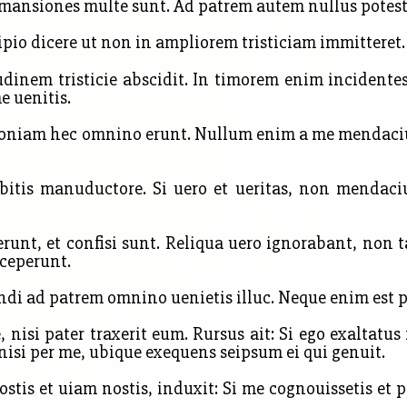
i mansiones multe sunt. Ad patrem autem nullus potest 
io dicere ut non in ampliorem tristiciam immitteret. Q
udinem tristicie abscidit. In timorem enim inciden
e uenitis.
 quoniam hec omnino erunt. Nullum enim a me mendac
bitis manuductore. Si uero et ueritas, non menda
erunt, et confisi sunt. Reliqua uero ignorabant, no
ceperunt.
di ad patrem omnino uenietis illuc. Neque enim est po
 nisi pater traxerit eum. Rursus ait: Si ego exaltatu
nisi per me,
ubique exequens seipsum ei qui genuit.
stis et uiam nostis, induxit: Si me cognouissetis et