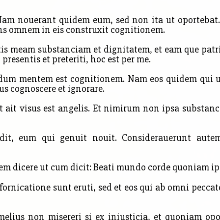
 Nam nouerant quidem eum, sed non ita ut oporteb
s omnem in eis construxit cognitionem.
etis meam substanciam et dignitatem, et eam que patri
presentis et preteriti, hoc est per me.
um mentem est cognitionem. Nam eos quidem qui uid
s cognoscere et ignorare.
t ait visus est angelis. Et nimirum non ipsa substanci
it, eum qui genuit nouit. Considerauerunt aut
em dicere ut cum dicit: Beati mundo corde quoniam i
fornicatione sunt eruti, sed et eos qui ab omni pecc
elius non misereri si ex iniusticia, et quoniam opor