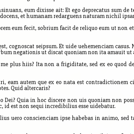
inuans, eum dixisse ait: Et ego deprecatus sum de te 
 docens, et humanam redarguens naturam nichil ips
m eum fecit, sobrium facit de reliquo eum ut non et 
st, cognoscat seipsum. Et uide uehemenciam casus. No
uerbum negationis ut discat quoniam non ita amauit ut 
me plus hiis? Ita non a frigiditate, sed ex eo quod d
tri, eam autem que ex
eo nata est contradictionem ci
otes. Quid altercaris?
 Dei? Quia in hoc discere non uis quoniam non possib
 id est non sequi incredibilius esse uidebatur.
lius uero conscienciam ipse habebas in animo, sed 