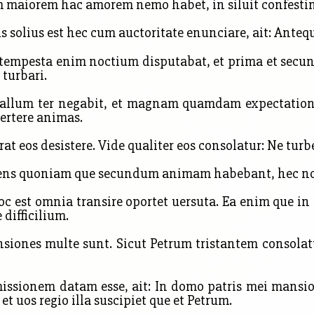
 maiorem hac amorem nemo habet, in siluit confestim 
solius est hec cum auctoritate enunciare, ait: Anteq
mpesta enim noctium disputabat, et prima et secunda
turbari.
 gallum ter negabit, et magnam quamdam expectation
ertere animas.
at eos desistere. Vide qualiter eos consolatur: Ne turb
dens quoniam que secundum animam habebant, hec no
c est omnia transire oportet uersuta. Ea enim que in 
 difficilium.
iones multe sunt. Sicut Petrum tristantem consolatur
issionem datam esse, ait: In domo patris mei mansio
t uos regio illa suscipiet que et Petrum.