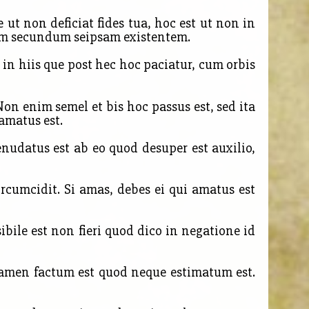
ut non deficiat fides tua, hoc est ut non in
am secundum seipsam existentem.
in hiis que post hec hoc paciatur, cum orbis
n enim semel et bis hoc passus est, sed ita
amatus est.
enudatus est ab eo quod desuper est auxilio,
rcumcidit. Si amas, debes ei qui amatus est
ile est non fieri quod dico in negatione id
tamen factum est quod neque estimatum est.