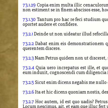
73.1.29
Copia enim multa illic cenaculorum
non estiment se in finem abscisos esse, hoc 
73.1.30
Tantum pro hac re feci studium quo
oportet audere et confidere.
73.2.1
Deinde ut non uideatur illud refocill
73.2.2
Dabat enim eis demonstrationem qu
querentem discere.
73.2.3
Nam Petrus quidem non ut disceret, s
73.2.4
Quia uero increpatus est ille, et q
eum induxit, cognoscendi cum diligencia id
73.2.5
Sicut enim dicens negabis me nullo q
73.2.6
Ita et hic dicens quoniam nostis, de
73.2.7
Hoc autem, id est quo uadis? Petrus
Locum nescimus, ait, et eam que illuc fert