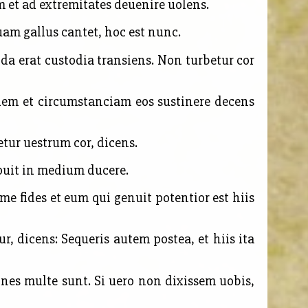
et ad extremitates deuenire uolens.
uam gallus cantet, hoc est nunc.
 erat custodia transiens. Non turbetur cor
em et circumstanciam eos sustinere decens
etur uestrum cor, dicens.
uit in medium ducere.
me fides et eum qui genuit potentior est hiis
, dicens: Sequeris autem postea, et hiis ita
nes multe sunt. Si uero non dixissem uobis,