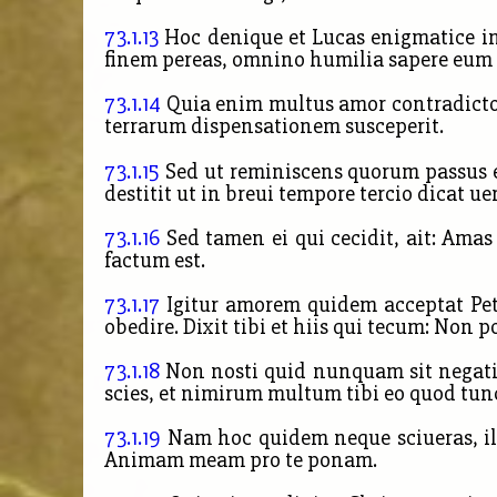
73.1.13
Hoc denique et Lucas enigmatice ins
finem pereas, omnino humilia sapere eum
73.1.14
Quia enim multus amor contradictore
terrarum dispensationem susceperit.
73.1.15
Sed ut reminiscens quorum passus e
destitit ut in breui tempore tercio dicat 
73.1.16
Sed tamen ei qui cecidit, ait: Amas 
factum est.
73.1.17
Igitur amorem quidem acceptat Pe
obedire. Dixit tibi et hiis qui tecum: Non p
73.1.18
Non nosti quid nunquam sit negatio
scies, et nimirum multum tibi eo quod tunc,
73.1.19
Nam hoc quidem neque sciueras, il
Animam meam pro te ponam.