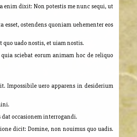
a enim dixit: Non potestis me nunc sequi, ut
ata esset, ostendens quoniam uehementer eos
t quo uado nostis, et uiam nostis.
 quia sciebat eorum animam hoc de reliquo
uit. Impossibile uero apparens in desiderium
ini.
is dat occasionem interrogandi.
tione dicit: Domine, non nouimus quo uadis.