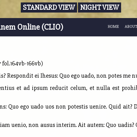
STANDARD VIEW
NIGHT VIEW
nnem Online (CLIO)
HOME
ABOUT
y fol.164vb-166vb)
s? Respondit ei Ihesus: Quo ego uado, non potes me nu
ius et ad ipsum reducit celum, et nulla est prohi
s: Quo ego uado uos non potestis uenire. Quid ait? 
iam uenio, non ausus interim. Ait autem: Quo uadis