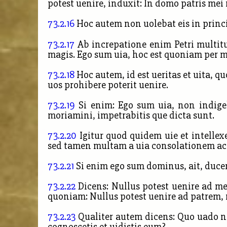
potest uenire, induxit: In domo patris me
73.2.16
Hoc autem non uolebat eis in princip
73.2.17
Ab increpatione enim Petri multit
magis. Ego sum uia, hoc est quoniam per m
73.2.18
Hoc autem, id est ueritas et uita,
uos prohibere poterit uenire.
73.2.19
Si enim: Ego sum uia, non indige
moriamini, impetrabitis que dicta sunt.
73.2.20
Igitur quod quidem uie et intellex
sed tamen multam a uia consolationem ac
73.2.21
Si enim ego sum dominus, ait, ducen
73.2.22
Dicens: Nullus potest uenire ad me,
quoniam: Nullus potest uenire ad patrem, 
73.2.23
Qualiter autem dicens: Quo uado no
cognoscetis et uidistis eum?