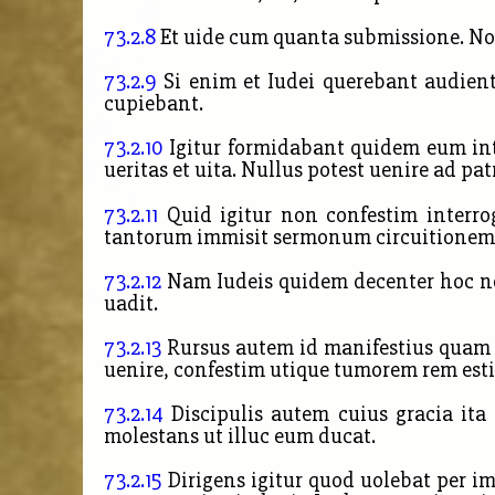
73.2.8
Et uide cum quanta submissione. Non
73.2.9
Si enim et Iudei querebant audien
cupiebant.
73.2.10
Igitur formidabant quidem eum in
ueritas et uita. Nullus potest uenire ad pa
73.2.11
Quid igitur non confestim interro
tantorum immisit sermonum circuitionem,
73.2.12
Nam Iudeis quidem decenter hoc non
uadit.
73.2.13
Rursus autem id manifestius quam p
uenire, confestim utique tumorem rem est
73.2.14
Discipulis autem cuius gracia ita
molestans ut illuc eum ducat.
73.2.15
Dirigens igitur quod uolebat per i