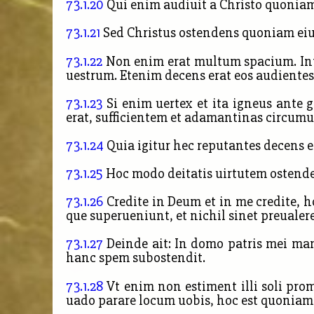
73.1.20
Qui enim audiuit a Christo quoniam
73.1.21
Sed Christus ostendens quoniam eius 
73.1.22
Non enim erat multum spacium. Inte
uestrum. Etenim decens erat eos audientes 
73.1.23
Si enim uertex et ita igneus ante
erat, sufficientem et adamantinas
circumu
73.1.24
Quia igitur hec reputantes decens er
73.1.25
Hoc modo deitatis uirtutem osten
73.1.26
Credite in Deum et in me credite, ho
que superueniunt, et nichil sinet preualere
73.1.27
Deinde ait: In domo patris mei mans
hanc spem subostendit.
73.1.28
Vt enim non estiment illi soli
prom
uado parare locum uobis, hoc est quoniam e