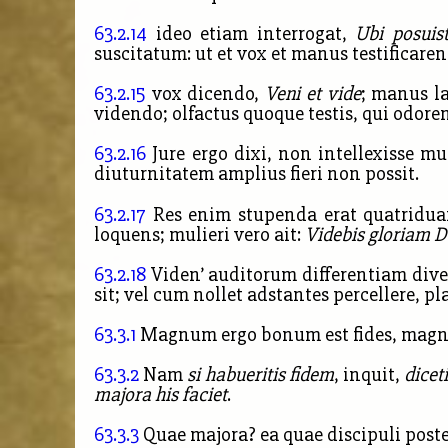
63.2.14
ideo etiam interrogat,
Ubi posuis
suscitatum: ut et vox et manus testificaren
63.2.15
vox dicendo,
Veni et vide
; manus la
videndo; olfactus quoque testis, qui odore
63.2.16
Jure ergo dixi, non intellexisse m
diuturnitatem amplius fieri non possit.
63.2.17
Res enim stupenda erat quatriduan
loquens; mulieri vero ait:
Videbis gloriam D
63.2.18
Viden’ auditorum differentiam diver
sit; vel cum nollet adstantes percellere, pl
63.3.1
Magnum ergo bonum est fides, magnum
63.3.2
Nam
si habueritis fidem
, inquit,
dicet
majora his faciet
.
63.3.3
Quae majora? ea quae discipuli poste