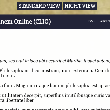
STANDARD VIEW
NIGHT VIEW
nnem Online (CLIO)
HOME
ABOUT
; sed erat in loco ubi occurrit ei Martha. Judaei autem, 
ilosophiam dico nostram, non externam. Gentilis 
rtinent.
usa fiunt. Magnum itaque bonum
philosophia est, quae
utilitatem decerpit, superfluis inutilibusque curis 
a libertate liber.