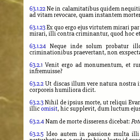
63.1.22
Ne in calamitatibus quidem nequitia
ad vitam revocare, quam instantem mortem
63.1.23
Ex quo ergo ejus virtutem mirari par
mirari, illi contra criminantur, quod hoc e
63.1.24
Neque inde solum probatur illo
criminationibus praevertant, non exspectat
63.2.1
Venit ergo ad monumentum, et rursu
infremuisse?
63.2.2
Ut discas illum vere natura nostra 
corporeis humiliora dicit.
63.2.3
Nihil de ipsius morte, ut reliqui Eva
illic
omisit
, hic supplevit, dum luctum ej
63.2.4
Nam de morte disserens dicebat:
Pot
63.2.5
Ideo autem in passione multa ill