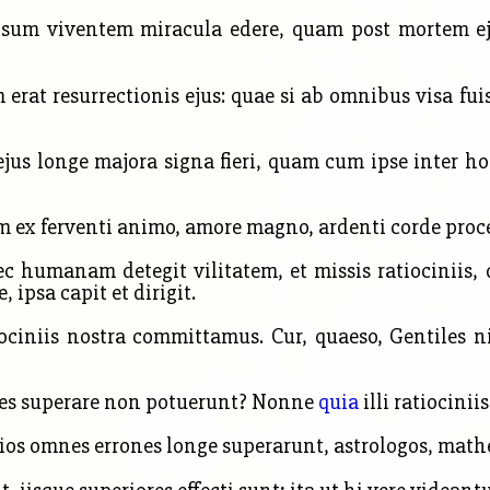
ipsum viventem
miracula edere, quam post mortem ej
t resurrectionis ejus: quae si ab omnibus visa fuiss
us longe majora signa fieri, quam cum ipse inter ho
ex ferventi animo, amore magno, ardenti corde proce
c humanam detegit vilitatem, et missis ratiociniis,
ipsa capit et dirigit.
ciniis nostra committamus. Cur, quaeso, Gentiles n
ices superare non potuerunt? Nonne
quia
illi ratiocini
lios omnes errones longe superarunt, astrologos, math