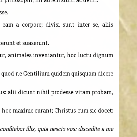
 philosophi, illi autem stulti ac deliri.
sse.
eam a corpore; divisi sunt inter se, aliis
xerunt et suaserunt.
ntur, animales inveniantur, hoc luctu dignum
t, quod ne Gentilium quidem quisquam dicere
s: alii dicunt nihil prodesse vitam probam,
qui hoc maxime curant; Christus cum sic docet:
onfitebor illis, quia nescio vos: discedite a me