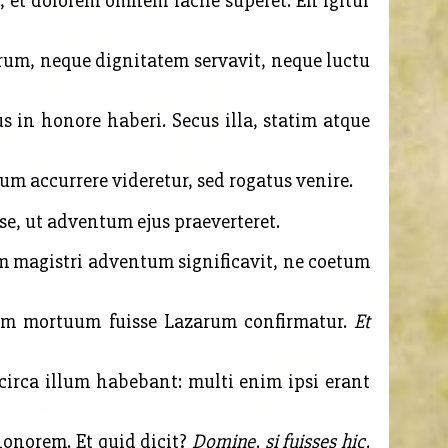
, et dolorem omnem facile superet. En igitur
um, neque dignitatem servavit, neque luctu
in honore haberi. Secus illa, statim atque
 accurrere videretur, sed rogatus venire.
sse, ut adventum ejus praeverteret.
m magistri adventum significavit, ne coetum
iam mortuum fuisse Lazarum confirmatur.
Et
circa illum habebant: multi enim ipsi erant
norem. Et quid dicit?
Domine, si fuisses hic,