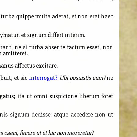
 turba quippe multa aderat, et non erat haec
matur, et signum differt interim.
rant, ne si turba absente factum esset, non
m amitteret.
nus affectus excitare.
buit, et sic
interrogat?
Ubi posuistis eum?
ne
gatus; ita ut omni suspicione liberum foret
onis signum dedisse: atque accedere non ut
 caeci, facere ut et hic non moreretur
?