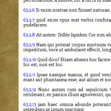
perturbatione, a sudore; hic a luctu id sua
63.2.6
Si enim nostrae non fuisset naturae, 
63.2.7
quid enim opus erat verbis confuta
pudefacere.
63.2.8
Ait autem: Tollite lapidem
. Cur non ab
63.2.9
Nam qui poterat corpus mortuum vo
impeditum, voce ut ambularet effecit, long
63.2.10
Quid dico? Etiam absens hoc facere p
hic
est, non est hic.
63.2.11
Ipsae namque manus, et quod venis
erant aut phantasma esse, aut alium et no
63.2.12
Nunc autem cum ad sepulcrum vene
retulerant, ex pannis illum agnoverint, qu
63.2.13
jam haec omnia abunde poterant im
ostendens se ipsum suscitare: