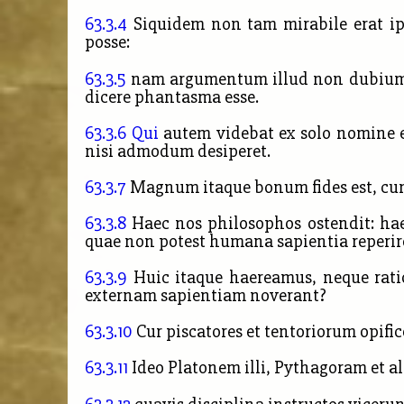
63.3.4
Siquidem non tam mirabile erat 
posse:
63.3.5
nam argumentum illud non dubium era
dicere phantasma esse.
63.3.6
Qui
autem videbat ex solo nomine ej
nisi admodum desiperet.
63.3.7
Magnum itaque bonum fides est, cum 
63.3.8
Haec nos philosophos ostendit: hae
quae non potest humana sapientia reperire, 
63.3.9
Huic itaque haereamus, neque ratio
externam sapientiam noverant?
63.3.10
Cur piscatores et tentoriorum opif
63.3.11
Ideo Platonem illi, Pythagoram et a