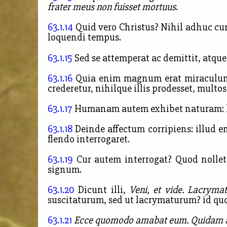
frater meus non fuisset mortuus
.
63.1.14
Quid vero Christus? Nihil adhuc cum 
loquendi tempus.
63.1.15
Sed se attemperat ac demittit, atque
63.1.16
Quia enim magnum erat miraculum, et
crederetur, nihilque illis prodesset, multo
63.1.17
Humanam autem exhibet naturam: la
63.1.18
Deinde affectum corripiens: illud 
flendo interrogaret.
63.1.19
Cur autem interrogat? Quod nollet s
signum.
63.1.20
Dicunt illi,
Veni, et vide. Lacrymat
suscitaturum, sed ut lacrymaturum? id quod
63.1.21
Ecce quomodo amabat eum. Quidam autem