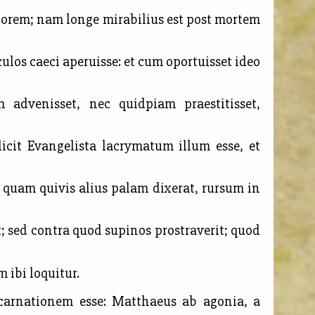
iorem; nam longe mirabilius est post mortem
ulos caeci aperuisse: et cum oportuisset ideo
dvenisset, nec quidpiam praestitisset,
cit Evangelista lacrymatum illum esse, et
 quam quivis alius palam dixerat, rursum in
et; sed contra quod supinos prostraverit; quod
m ibi loquitur.
carnationem esse: Matthaeus ab agonia, a