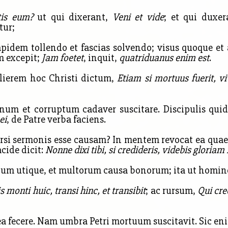
tis eum?
ut qui dixerant,
Veni et vide
; et qui duxer
tur;
pidem tollendo et fascias solvendo; visus quoque et
m excepit;
Jam foetet
, inquit,
quatriduanus enim est
.
ulierem hoc Christi dictum,
Etiam si mortuus fuerit, vi
um et corruptum cadaver suscitare. Discipulis qui
ei
, de Patre verba faciens.
si sermonis esse causam? In mentem revocat ea quae m
acide dicit:
Nonne dixi tibi, si credideris, videbis gloriam
 utique, et multorum causa bonorum; ita ut homines 
is monti huic, transi hinc, et transibit
; ac rursum,
Qui cre
a fecere. Nam umbra Petri mortuum suscitavit. Sic eni