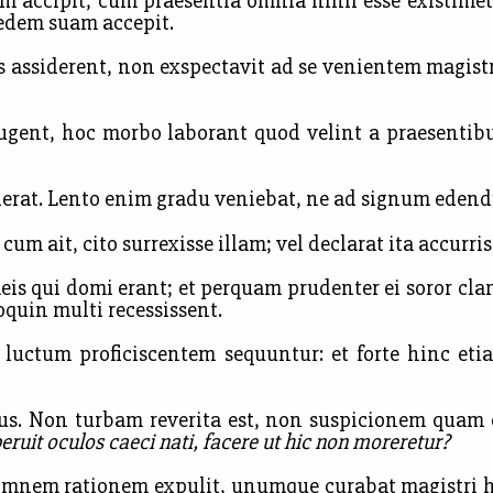
m accipit, cum praesentia omnia nihil esse existimet
edem suam accepit.
assiderent, non exspectavit ad se venientem magistr
ent, hoc morbo laborant quod velint a praesentibus 
at. Lento enim gradu veniebat, ne ad signum edendum
um ait, cito surrexisse illam; vel declarat ita accurri
is qui domi erant; et perquam prudenter ei soror cla
oquin multi recessissent.
uctum proficiscentem sequuntur: et forte hinc et
jus. Non turbam reverita est, non suspicionem quam 
eruit oculos caeci nati, facere ut hic non moreretur?
nem rationem expulit, unumque curabat magistri ho