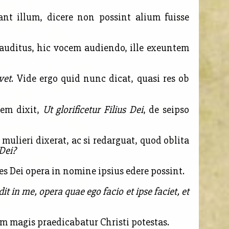
ant illum, dicere non possint alium fuisse
 auditus, hic vocem audiendo, ille exeuntem
vet
. Vide ergo quid nunc dicat, quasi res ob
dem dixit,
Ut glorificetur Filius Dei
, de seipso
ulieri dixerat, ac si redarguat, quod oblita
 Dei?
Dei opera in nomine ipsius edere possint.
dit in me, opera quae ego facio et ipse faciet, et
m magis praedicabatur Christi potestas.