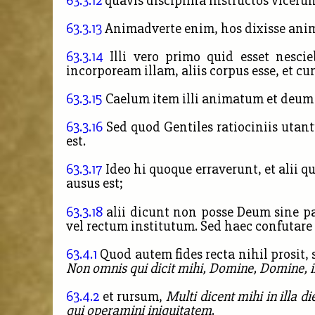
63.3.12
quavis disciplina instructos vicerunt,
63.3.13
Animadverte enim, hos dixisse anim
63.3.14
Illi vero primo quid esset nescie
incorpoream illam, aliis corpus esse, et cu
63.3.15
Caelum item illi animatum et deum es
63.3.16
Sed quod Gentiles ratiociniis utant
est.
63.3.17
Ideo hi quoque erraverunt, et alii 
ausus est;
63.3.18
alii dicunt non posse Deum sine pa
vel rectum institutum. Sed haec confutare 
63.4.1
Quod autem fides recta nihil prosit, 
Non omnis qui dicit mihi, Domine, Domine, 
63.4.2
et rursum,
Multi dicent mihi in illa 
qui operamini iniquitatem
.