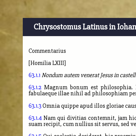
Chrysostomus Latinus in Ioha
Commentarius
[Homilia LXIII]
63.1.1
Nondum autem venerat Jesus in castellum
63.1.2
Magnum bonum est philosophia. Ph
fabulaeque illae nihil ad philosophiam pe
63.1.3
Omnia quippe apud illos gloriae ca
63.1.4
Nam qui divitias contemnit, jam hic 
suam recipit, cum nullius sit servus, sed ver