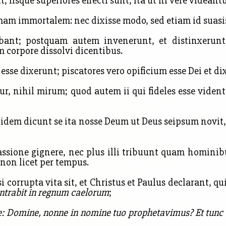
 iisque superiores effecti sunt; ita ut hi vere videantur
am immortalem: nec dixisse modo, sed etiam id suasi
bant; postquam autem invenerunt, et distinxerunt 
m corpore dissolvi dicentibus.
se dixerunt; piscatores vero opificium esse Dei et di
ur, nihil mirum; quod autem ii qui fideles esse vide
quidem dicunt se ita nosse Deum ut Deus seipsum novi
ssione gignere, nec plus illi tribuunt quam hominibu
non licet per tempus.
si corrupta vita sit, et Christus et Paulus declarant, 
intrabit in regnum caelorum
;
die: Domine, nonne in nomine tuo prophetavimus? Et tunc c