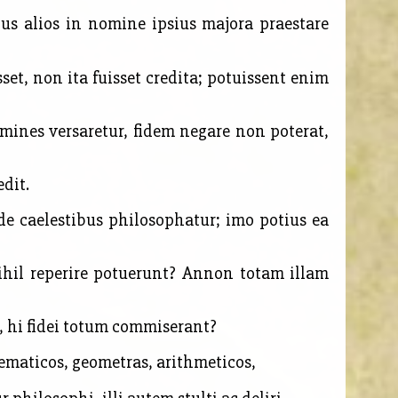
us alios in nomine ipsius majora praestare
et, non ita fuisset credita; potuissent enim
mines versaretur, fidem negare non poterat,
dit.
 de
caelestibus philosophatur; imo potius ea
ihil reperire potuerunt? Annon totam illam
is, hi fidei totum commiserant?
ematicos, geometras, arithmeticos,