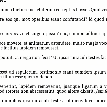
det.
non a luctu semel et iterum correptus fuisset. Quid ve
re eos qui mox operibus erant confutandi? Id quod m
sens vocavit et surgere jussit? imo, cur non adhuc sup
ce movere, et animatum ostendere, multo magis vo
e facilius lapidem removisset.
otuit. Cur ergo non fecit? Ut ipsos miraculi testes fa
set ad sepulcrum, testimonio erant eumdem ipsum es
n illum esse quem videbant.
rint, lapidem removerint, jussique ligatum a vinc
od sorores non abscesserint, quod altera dixerit,
Jam f
probos ipsi miraculi testes cohibere. Ideo praecip