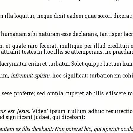
illa loquitur, neque dixit eadem quae sorori dixerat:
 humanam sibi naturam esse declarans, tantisper lacry
 quale raro fecerat, multique per illud credituri e
s attrahit testes in hoc illis se attemperans, ne praeda
crymatur enim et turbatur. Solet
quippe luctum huma
enim,
infremuit spiritu
,
hoc significat: turbationem cohi
ese proferre; sed omnia cuperet ab illis ediscere ro
us est Jesus
. Viden’ ipsum nullum adhuc resurrecti
 significant Judaei, qui dicebant:
 ex illis dicebant: Non poterat hic, qui aperuit oculos