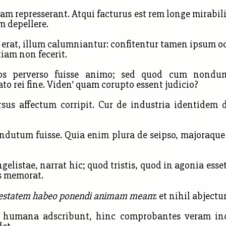
m represserant. Atqui facturus est rem longe mirabil
 depellere.
 erat, illum calumniantur: confitentur tamen ipsum oc
tiam non fecerit.
s perverso fuisse animo; sed quod cum nondum a
o rei fine. Viden’ quam corupto essent judicio?
s affectum corripit. Cur de industria identidem di
indutum fuisse. Quia enim plura de seipso, majoraque
ngelistae, narrat hic; quod tristis, quod in agonia ess
us memorat.
estatem habeo ponendi animam meam
: et nihil abjectu
i humana adscribunt, hinc comprobantes veram in