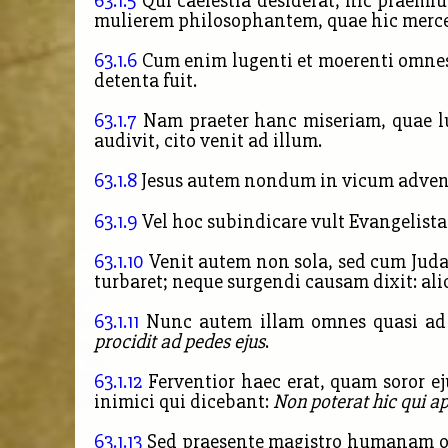
63.1.5
Qui caelestia desiderat, hic praemiu
mulierem philosophantem, quae hic merc
63.1.6
Cum enim lugenti et moerenti omnes 
detenta fuit.
63.1.7
Nam praeter hanc miseriam, quae lug
audivit, cito venit ad illum.
63.1.8
Jesus autem nondum in vicum advener
63.1.9
Vel hoc subindicare vult Evangelista c
63.1.10
Venit autem non sola, sed cum Judae
turbaret; neque surgendi causam dixit: ali
63.1.11
Nunc autem illam omnes quasi ad l
procidit ad pedes ejus
.
63.1.12
Ferventior haec erat, quam soror e
inimici qui dicebant:
Non poterat hic qui ap
63.1.13
Sed praesente magistro humanam om