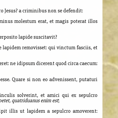
ro Jesus? a criminibus non se defendit:
inus molestum erat, et magis poterat illos
erposito lapide suscitavit?
ce
lapidem removisset: qui vinctum fasciis, et
ceret: ne idipsum dicerent quod circa caecum:
se. Quare si non eo advenissent, putaturi
ulis solverint, et amici qui ex sepulcro
oetet, quatriduanus enim est
;
it illis ut lapidem a sepulcro amoverent: