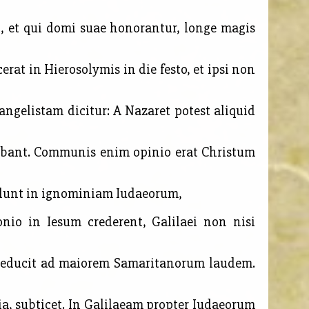
t, et qui domi suae honorantur, longe
magis
at in Hierosolymis in die festo, et ipsi non
gelistam dicitur: A Nazaret potest aliquid
ebant. Communis enim opinio erat Christum
edunt in ignominiam Iudaeorum,
io in Iesum crederent, Galilaei non nisi
reducit ad maiorem Samaritanorum laudem.
a, subticet. In Galilaeam propter Iudaeorum