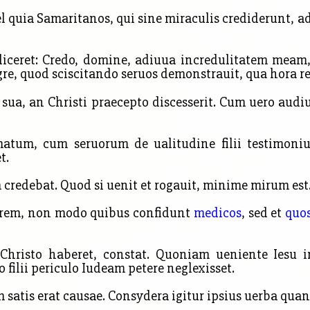
el quia Samaritanos, qui sine miraculis crediderunt, a
eret: Credo, domine, adiuua incredulitatem meam, it
gre, quod sciscitando seruos demonstrauit, qua hora rel
ua, an Christi praecepto discesserit. Cum uero audiui
atum, cum seruorum de ualitudine filii testimon
t.
edebat. Quod si uenit et rogauit, minime mirum est
orem, non modo quibus confidunt
medicos
, sed et
quos
isto haberet, constat. Quoniam ueniente Iesu in 
 filii periculo Iudeam petere neglexisset.
 satis erat causae. Consydera igitur
ipsius uerba quan