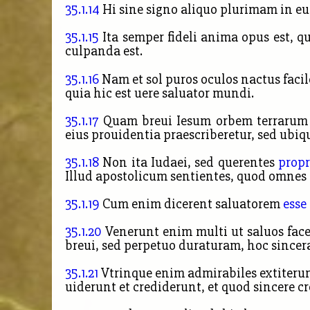
35.1.14
Hi sine signo aliquo plurimam in eum
35.1.15
Ita semper fideli anima opus est, qu
culpanda est.
35.1.16
Nam et sol puros oculos nactus facil
quia hic est uere saluator mundi.
35.1.17
Quam breui Iesum orbem terraru
eius prouidentia praescriberetur, sed ub
35.1.18
Non ita Iudaei, sed
querentes
prop
Illud apostolicum sentientes, quod omnes p
35.1.19
Cum enim dicerent saluatorem
esse
35.1.20
Venerunt enim multi ut saluos facer
breui, sed perpetuo duraturam, hoc sincer
35.1.21
Vtrinque enim admirabiles extiterunt,
uiderunt et crediderunt, et quod sincere cr