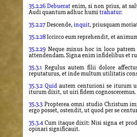
35.2.26
Debuerat
enim, si non prius, at s
Audi quantum adhuc humi
trahatur:
35.2.27
Descende,
inquit
, priusquam moriatu
35.2.28
Iccirco eum reprehendit, et animum
35.2.29
Neque minus hoc in loco patrem a
attendendam. Signa enim infidelibus et
ru
35.3.1
Regulus autem filii dolore affectu
reputaturus, et inde multum utilitatis con
35.3.2
Quid
autem centurioni se iturum ul
iturum dixit, ut uiri fidem cognosceremus.
35.3.3
Propterea omni studio Christum im
ergo posset, ostendit, ut quod per se centu
35.3.4
Cum itaque dixit: Nisi signa et prod
opinari significauit.