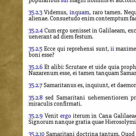
popularibus
sui
magni nominis et auctorit
35.2.3
Videmus,
inquam
, raro tamen. Neq
alienae. Consuetudo enim contemptum fac
35.2.4
Cum ergo uenisset in Galilaeam, exco
uenerant ad diem festum.
35.2.5
Ecce qui reprehensi sunt,
ii
maxime 
boni esse?
35.2.6
Et alibi: Scrutare et uide quia prop
Nazarenum esse, ei tamen tanquam Samar
35.2.7
Samaritanus es, inquiunt, et daemo
35.2.8
sed Samaritani uehementiorem prae
miraculis confirmati.
35.2.9
Venit
ergo
iterum in Cana Galilaea
Signorum nanque gratia quae Hierosolymis
35.2.10
Samaritani doctrina tantum. Quod a