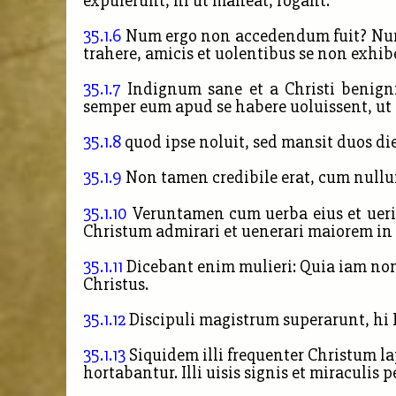
expulerunt, hi ut maneat, rogant.
35.1.6
Num ergo non accedendum fuit? Num 
trahere, amicis et uolentibus se non exhib
35.1.7
Indignum sane et a Christi benigni
semper eum apud se habere uoluissent, ut 
35.1.8
quod ipse noluit, sed mansit duos di
35.1.9
Non tamen credibile erat, cum nullu
35.1.10
Veruntamen cum uerba eius et uerit
Christum admirari et uenerari maiorem 
35.1.11
Dicebant enim
mulieri: Quia iam n
Christus.
35.1.12
Discipuli magistrum superarunt, hi 
35.1.13
Siquidem illi frequenter Christum l
hortabantur. Illi uisis signis et miraculis 