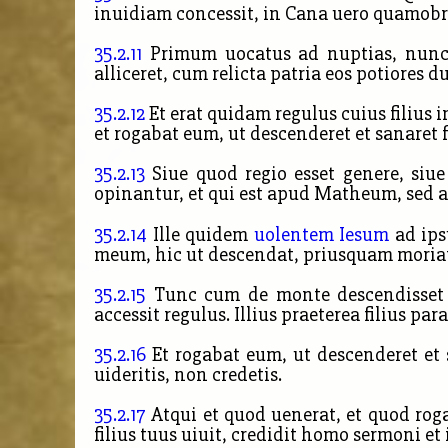
inuidiam concessit, in Cana uero quamob
35.2.11
Primum uocatus ad nuptias, nunc a
alliceret, cum relicta patria eos potiores d
35.2.12
Et erat quidam regulus cuius filius
et rogabat eum, ut descenderet et sanaret f
35.2.13
Siue quod regio esset genere, siue
opinantur, et qui est apud Matheum, sed a
35.2.14
Ille quidem
uolentem Iesum
ad ips
meum, hic ut descendat, priusquam moriatur
35.2.15
Tunc cum de monte descendisset I
accessit regulus. Illius
praeterea filius par
35.2.16
Et rogabat eum, ut descenderet et
uideritis, non credetis.
35.2.17
Atqui et quod uenerat, et quod roga
filius tuus uiuit, credidit homo sermoni et 