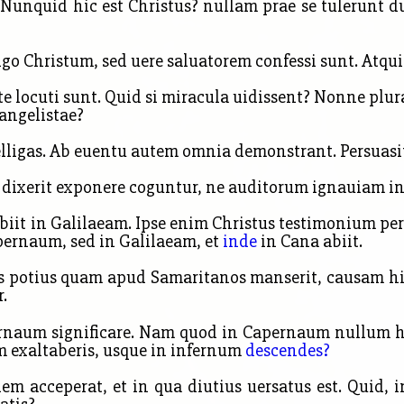
Nunquid hic est Christus? nullam prae se tulerunt d
Christum, sed uere saluatorem confessi sunt. Atqui
te locuti sunt. Quid si miracula uidissent? Nonne plu
uangelistae?
lligas. Ab euentu autem omnia demonstrant. Persuasit
dixerit exponere coguntur, ne auditorum ignauiam in
 abiit in Galilaeam. Ipse enim Christus testimonium pe
ernaum, sed in Galilaeam, et
inde
in Cana abiit.
s potius quam apud Samaritanos manserit, causam hic
r.
rnaum significare. Nam quod in Capernaum nullum ho
 exaltaberis, usque in infernum
descendes?
m acceperat, et in qua diutius uersatus est. Quid, i