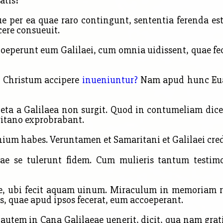
atis?
ue per ea quae raro contingunt, sententia ferenda es
ere consueuit.
eperunt eum Galilaei, cum omnia uidissent, quae fecer
Christum accipere
inueniuntur?
Nam apud hunc Euan
heta a Galilaea
non
surgit. Quod in contumeliam dic
itano exprobrabant.
nium habes. Veruntamen et Samaritani et Galilaei cr
 se tulerunt fidem. Cum mulieris tantum testimon
e, ubi fecit aquam uinum. Miraculum in memoriam 
, quae apud ipsos fecerat, eum accoeperant.
utem in Cana Galilaeae uenerit, dicit, qua nam grati