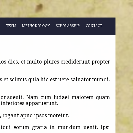
TEXTS
METHODOLOGY
SCHOLARSHIP
CONTACT
s dies, et multo plures crediderunt propter
s et scimus quia hic est uere saluator mundi.
consueuit. Nam cum Iudaei maiorem quam
inferiores apparuerunt.
, rogant apud ipsos moretur.
Atqui eorum gratia in mundum uenit. Ipsi