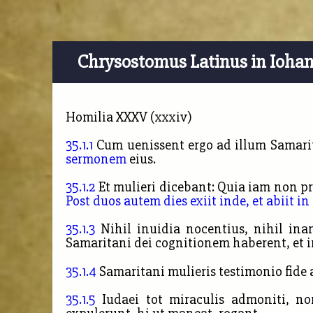
Chrysostomus Latinus in Ioha
Homilia XXXV (xxxiv)
35.1.1
Cum uenissent ergo ad illum Samarit
sermonem
eius.
35.1.2
Et mulieri dicebant: Quia iam non 
Post duos autem dies exiit inde,
et abiit i
35.1.3
Nihil inuidia nocentius, nihil ina
Samaritani dei cognitionem haberent,
et 
35.1.4
Samaritani mulieris testimonio fide 
35.1.5
Iudaei tot miraculis admoniti, no