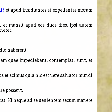
i?
et apud insidiantes et expellentes moram
 et mansit apud eos duos dies. Ipsi autem
neret,
dio haberent.
uam quae impediebant, contemplati sunt, et
us et scimus quia hic est uere saluator mundi
re possent.
erat. Hi neque ad se uenientem secum
manere