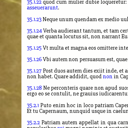
35.1.22
quod cum mulier dubie loqueretur: 
asseuerarunt
.
35.1.23
Neque unum quendam ex medio uulgo 
35.1.24
Verba audierant tantum,
et tam cer
quae et quanta locutus sit, non narrant E
35.1.25
Vt multa et magna eos omittere inte
35.1.26
Vbi autem non persuasum est, quae 
35.1.27
Post duos autem dies exiit inde, et
non habet. Quare addidit, quod
non
in
Cap
35.1.28
Ne perconteris quare non
apud suo
ergo eo se contulit, ne grauius iudicarentu
35.2.1
Puto enim hoc in loco patriam Cape
Et tu Capernaum, nunquid usque in caelum
35.2.2
Patriam autem appellat in qua carne