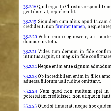
35.2.18
Quid ergo ita Christus respondit? u
gentilis erat, reprehendit.
35.2.19
Siquidem cum alius apud Lucam dic
crediderit, non
firmiter tamen
, neque inte
35.2.20
Voluit enim cognoscere, an sponte s
domus eius tota.
35.2.21
Vides tum demum in fide confirm
intuitus arguit, ut magis in fide confirmare
35.2.22
Neque enim ante signum admodum cr
35.2.23
Ob incredibilem enim in filios am
aduersa filiorum ualitudine omittant.
35.2.24
Nam quod non multum spei in Chr
potestatem credidisset, non utique in tanto
35.2.25
Quod si timuerat, neque hoc quidem