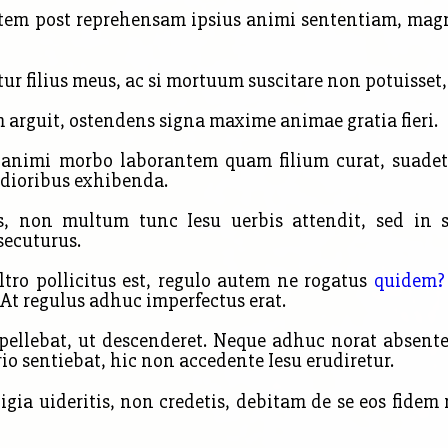
altem post reprehensam ipsius animi sententiam, m
r filius meus, ac si mortuum suscitare non potuisset, 
 arguit, ostendens signa maxime animae gratia fieri.
nimi morbo laborantem quam filium curat, suadetq
dioribus exhibenda.
s, non multum tunc Iesu uerbis attendit, sed in s
secuturus.
tro pollicitus est, regulo autem ne rogatus
quidem?
 At regulus adhuc imperfectus erat.
pellebat, ut descenderet. Neque adhuc norat absent
rio sentiebat, hic non accedente Iesu erudiretur.
igia uideritis, non credetis, debitam
de se eos fide