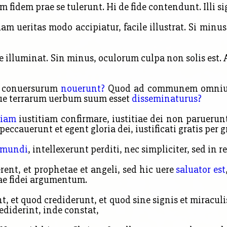
 fidem prae se tulerunt. Hi de fide contendunt. Illi si
am ueritas modo accipiatur, facile illustrat. Si minus
e illuminat. Sin minus, oculorum culpa non solis est. 
m conuersurum
nouerunt?
Quod ad communem omni
ique terrarum uerbum suum esset
disseminaturus?
riam
iustitiam confirmare, iustitiae dei non paruerun
eccauerunt et egent gloria dei, iustificati
gratis per g
 mundi
, intellexerunt perditi, nec simpliciter, sed in
ent, et prophetae et angeli, sed hic uere
saluator est
ae fidei argumentum.
 et quod crediderunt, et quod sine signis et miraculis
ediderint, inde constat,