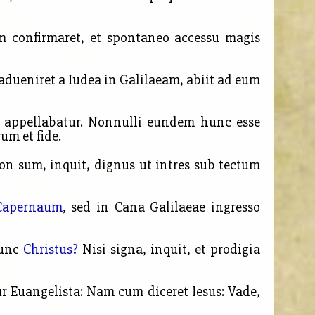
m confirmaret, et spontaneo accessu magis
adueniret a Iudea in Galilaeam, abiit ad eum
us appellabatur. Nonnulli eundem hunc esse
um et fide.
on sum, inquit, dignus ut intres sub tectum
Capernaum
, sed in Cana Galilaeae ingresso
hunc
Christus?
Nisi signa, inquit, et prodigia
ur Euangelista: Nam cum diceret Iesus: Vade,