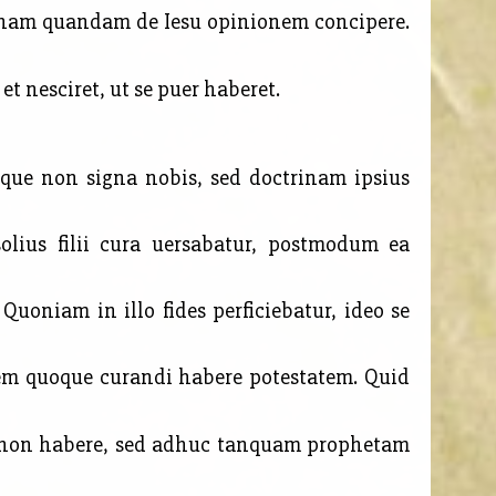
agnam quandam de Iesu opinionem concipere.
et nesciret, ut se puer haberet.
ue non signa nobis, sed doctrinam ipsius
olius filii cura uersabatur, postmodum ea
Quoniam in illo fides perficiebatur, ideo se
em quoque curandi habere potestatem. Quid
m non habere, sed adhuc tanquam prophetam