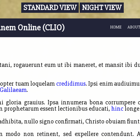
STANDARD VIEW
NIGHT VIEW
nnem Online (CLIO)
HOME
ABOUT
ani, rogauerunt eum ut ibi maneret, et mansit ibi duo
propter tuam loquelam
credidimus
. Ipsi enim audiuimu
n Galilaeam
.
ni gloria grauius. Ipsa innumera
bona corrumpere 
in prophetarum essent lectionibus educati,
hinc
longe 
adhibita, nullo signo confirmati, Christo obuiam fiunt
n modo non retinent, sed expellere contendunt. 