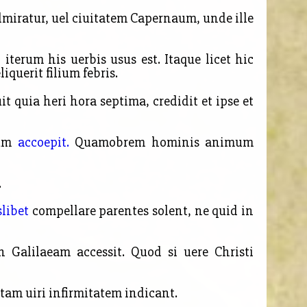
dmiratur, uel ciuitatem Capernaum, unde ille
erum his uerbis usus est. Itaque licet hic
iquerit filium febris.
t quia heri hora septima, credidit et ipse et
ium
accoepit.
Quamobrem hominis animum
.
libet
compellare parentes solent, ne quid in
Galilaeam accessit. Quod si uere Christi
tam uiri infirmitatem indicant.