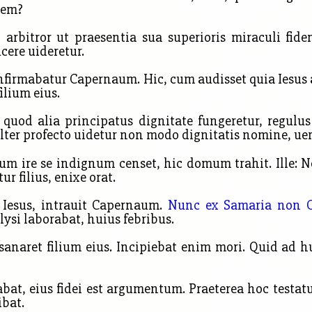
rem?
rbitror ut praesentia sua superioris miraculi fide
ucere uideretur.
 infirmabatur Capernaum. Hic, cum audisset quia Iesus 
ilium eius.
 quod alia principatus dignitate fungeretur, regul
lter profecto uidetur non modo dignitatis nomine, uer
um ire se indignum censet, hic domum trahit. Ille: N
 filius, enixe orat.
esus, intrauit Caper
naum.
Nunc ex Samaria non 
alysi laborabat, huius febribus.
 sanaret
filium eius. Incipiebat enim mori. Quid ad 
bat, eius fidei est argumentum. Praeterea hoc testat
ibat.