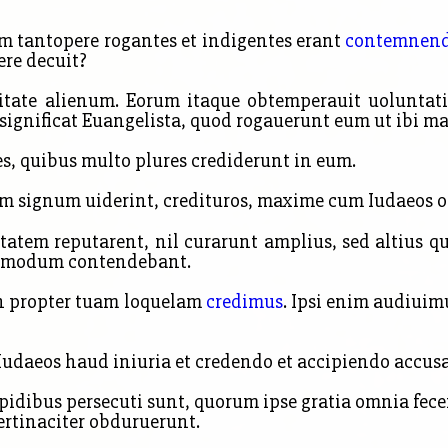
tantopere rogantes et indigentes erant
contemnend
ere decuit?
tate alienum. Eorum itaque obtemperauit uoluntati,
significat Euangelista, quod rogauerunt eum ut ibi ma
es, quibus multo plures crediderunt in eum.
m signum uiderint, credituros, maxime cum Iudaeos o
atem reputarent, nil curarunt amplius, sed altius q
in modum contendebant.
on propter tuam loquelam
credimus
. Ipsi enim audiuim
Iudaeos haud iniuria et credendo et accipiendo accusa
apidibus persecuti sunt, quorum ipse gratia omnia fec
pertinaciter obduruerunt.