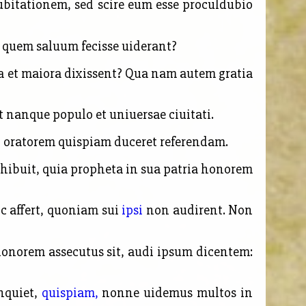
ubitationem, sed scire eum esse proculdubio
 quem saluum fecisse uiderant?
ra et maiora dixissent? Qua nam autem gratia
 nanque populo et uniuersae ciuitati.
 oratorem quispiam duceret referendam.
rhibuit, quia propheta in sua patria honorem
 affert, quoniam sui
ipsi
non audirent. Non
norem assecutus sit, audi ipsum dicentem:
nquiet,
quispiam,
nonne uidemus multos in