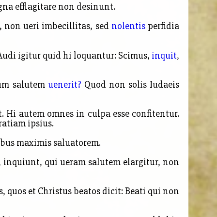
gna efflagitare non desinunt.
, non ueri imbecillitas, sed
nolentis
perfidia
Audi igitur quid hi loquantur: Scimus,
inquit
,
um salutem
uenerit?
Quod non solis Iudaeis
t. Hi autem omnes in culpa esse confitentur.
ratiam ipsius.
 rebus maximis saluatorem.
, inquiunt, qui ueram salutem elargitur, non
, quos et Christus beatos dicit: Beati qui non