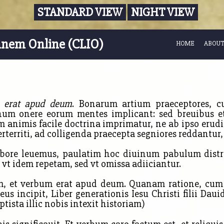
STANDARD VIEW
NIGHT VIEW
nnem Online (CLIO)
HOME
ABOUT
m erat apud deum
. Bonarum artium praeceptores, c
num onere eorum mentes implicant: sed breuibus et 
um animis facile doctrina imprimatur, ne ab ipso eru
rriti, ad colligenda praecepta segniores reddantur, e
bore leuemus, paulatim hoc diuinum pabulum distrib
t idem repetam, sed vt omissa adiiciantur.
bum, et verbum erat apud deum. Quanam ratione, cum 
 incipit, Liber generationis Iesu Christi filii Daui
ptista illic nobis intexit historiam)