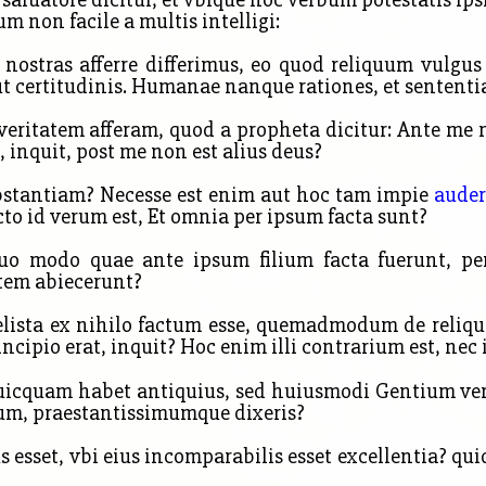
 non facile a multis intelligi:
s nostras afferre differimus, eo quod reliquum vulgu
ut certitudinis. Humanae nanque rationes, et sententia
eritatem afferam, quod a propheta dicitur: Ante me no
o, inquit, post me non est alius deus?
ubstantiam? Necesse est enim aut hoc tam impie
auder
to id verum est, Et omnia per ipsum facta sunt?
o modo quae ante ipsum filium facta fuerunt, pe
atem abiecerunt?
sta ex nihilo factum esse, quemadmodum de reliquis 
ncipio erat, inquit? Hoc enim illi contrarium est, nec
quicquam habet antiquius, sed huiusmodi Gentium ve
m, praestantissimumque dixeris?
s esset, vbi eius incomparabilis esset excellentia? qui