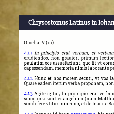
Chrysostomus Latinus in Ioha
Omelia IV (iii)
4.1.1
In principio erat verbum, et verbu
erudiendos, non grauiori primum lectio
paulatim eos assuefaciunt, quo fit vt eor
capessendam, memoria nimis laborante perte
4.1.2
Hunc et nos morem secuti, vt vos la
Quare eadem iterum verba proponam, non v
4.1.3
Agite igitur, In principio erat ver
suum orsi sunt euangelium (nam Matthaeus
simili fere vtitur principio, et de Ioanne Ba