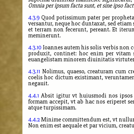
Omnia per ipsum facta sunt, et sine ipso fact
4.3.9
Quod potissimum pater per prophetas
versantur, neque hoc duntaxat, sed etiam
et terram non fecerunt, pereant. Et iter
meminerunt.
4.3.10
Ioannes autem his solis verbis non co
produxit, continet: hoc enim per vitam s
euangelistam minorem diuinitatis virtutem 
4.3.11
Nolimus, quaeso, creaturam cum cre
coelis hoc dictum existimant, veruntame
negauit.
4.4.1
Absit igitur vt huiusmodi nos ipsos m
formam accepit, vt ab hac nos eriperet se
atque turpissimam.
4.4.2
Minime committendum est, vt nullum 
Non enim est aequale et par vicium, creatu