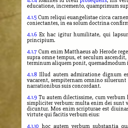
4.1.4
Ioannes id breui
prosequens
, his ve
educatione, incremento, quamprimum super
4.1.5
Cum reliqui euangelistae circa carnem
coniectantes, in ea solum doctrina confir
4.1.6
Ex hac igitur humilitate, qui lapsur
principium.
4.1.7
Cum enim Matthaeus ab Herode rege, 
supra omne tempus, et seculum ascendit, 
terminum aliquem ponit, quemadmodum il
4.1.8
Illud autem admiratione dignum e
vacarent, sempiternam omnino siluerunt e
narrationibus suis concordant.
4.1.9
Tu autem dilectissime, cum verbum hoc
simpliciter verbum: multa enim dei sunt v
dicuntur. Mos enim scripturae est diuinas
virtute qui facitis verbum eius:
4.1.10
hoc autem verbum substantia quae