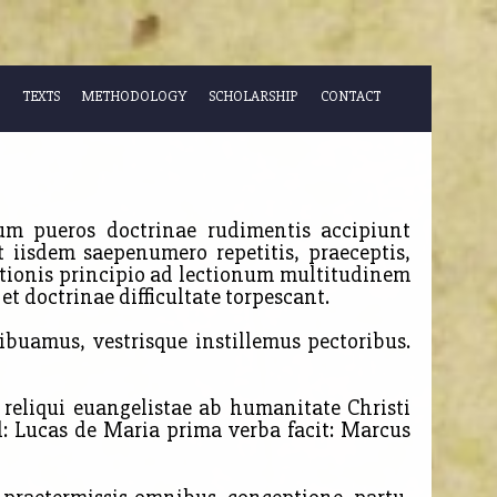
TEXTS
METHODOLOGY
SCHOLARSHIP
CONTACT
um pueros doctrinae rudimentis accipiunt
iisdem saepenumero repetitis, praeceptis,
ditionis principio ad lectionum multitudinem
t doctrinae difficultate torpescant.
uamus, vestrisque instillemus pectoribus.
reliqui euangelistae ab humanitate Christi
d: Lucas de Maria prima verba facit: Marcus