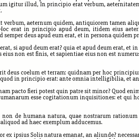
itur illud, In principio erat verbum, aeternitatem si
.
rat verbum, aeternum quidem, antiquiorem tamen aliqu
 Hoc erat in principio apud deum, itidem eius aet
ed semper deus apud eum erat, et in persona quidem pr
rat, si apud deum erat? quia et apud deum erat, et in
eius non est finis, et sapientiae eius non est numerus
it deus coelum et terram: quidnam per hoc principium
quod in principio erat: ante omnia intelligibilia, et an
uonam pacto fieri potest quin patre sit minor? Quod enim
manarum esse cogitationum inquisitiones: et qui hoc
non de humana natura, quae nostrarum rationum co
, aliquod ad haec exemplum adducemus.
or ex ipsius Solis natura emanat, an aliunde? necessar