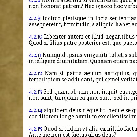
non honorat patrem? Nec ignoro hoc verbum
4.2.9
idcirco plerisque in locis sententia
assequeretur, firmitudinis aliquid habet a
4.2.10
Libenter autem et illud negantibus v
Quod si filius patre posterior est, quo pact
4.2.11
Nunquid ipsius vnigeniti tolletis s
intelligere diuinitatem. Quonam etiam pac
4.2.12
Nam si patris aeuum antiquius, qu
temeritatem se adducant, qui semel verit
4.2.13
Sed quam ob rem non inquit euangeli
non sunt, tanquam ea quae sunt: sed in pri
4.2.14
siquidem deus neque fit, neque se 
conditorem longe omnium excellentissimu
4.2.15
Quod si itidem vt alia ex nihilo factu
Ante me non est factus alius deus?