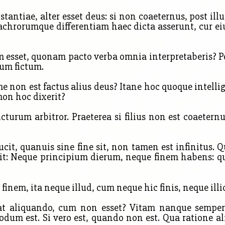
tantiae, alter esset deus: si non coaeternus, post ill
lachrorumque differentiam haec dicta asserunt, cur 
 esset, quonam pacto verba omnia interpretaberis? Pos
eum fictum.
 me non
est factus alius deus? Itane hoc quoque intelli
on hoc dixerit?
urum arbitror. Praeterea si filius non est coaetern
it, quanuis sine fine sit, non tamen est infinitus. Q
it: Neque principium dierum, neque finem habens: qui
m, ita neque illud, cum neque hic finis, neque illi
t aliquando, cum non esset? Vitam nanque semper, e
modum est. Si vero est, quando non est. Qua ratione al