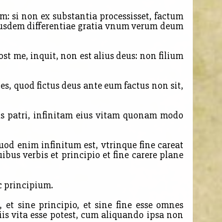
um: si non ex substantia processisset, factum
eiusdem differentiae gratia vnum verum deum
t me, inquit, non est alius deus: non filium
ges, quod fictus deus ante eum factus non sit,
us patri, infinitam eius vitam quonam modo
uod enim infinitum est, vtrinque fine careat
bus verbis et principio et fine carere plane
c principium.
t sine principio, et sine fine esse omnes
iis vita esse potest, cum aliquando ipsa non