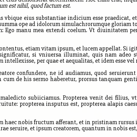
um est nihil, quod factum est
.
 vbique eius substantiae indicium esse praedicat, e
 summa ope ad idolorum simulachrorumque gloriam to
um: Ego manu mea extendi coelum. Vt diuinitatem per
ntentus, etiam vitam ipsum, et lucem appellat. Si igi
ignificatur, si vniuersa illuminat, quis nam adeo st
intellexisse, per quae et aequalitas, et idem esse vel
atore confundere, ne id audiamus, quod seruierunt 
n cum de his sermo haberetur, prorsus tanquam gen
aledicto subiiciamus. Propterea venit dei filius, vt
ruitute: propterea insputus est, propterea alapis ca
haec nobis fructum afferant, et in pristinam rursus
rae seruire, et ipsum creatorem, quantum in nobis est,