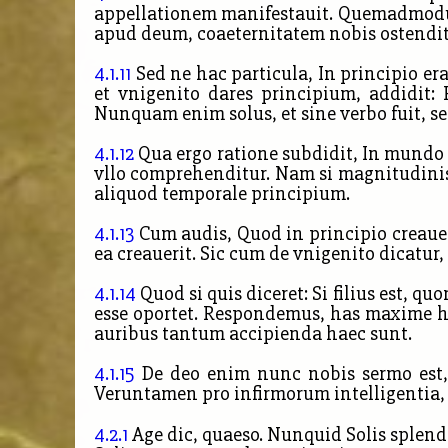
appellationem manifestauit. Quemadmodum ig
apud deum, coaeternitatem nobis ostendit
4.1.11
Sed ne hac particula, In principio e
et vnigenito dares principium, addidit:
Nunquam enim solus, et sine verbo fuit, s
4.1.12
Qua ergo ratione subdidit, In mundo e
vllo comprehenditur. Nam si magnitudinis 
aliquod temporale principium.
4.1.13
Cum audis, Quod in principio creauer
ea creauerit. Sic cum de vnigenito dicatur, 
4.1.14
Quod si quis diceret: Si filius est, q
esse oportet. Respondemus, has maxime hu
auribus tantum accipienda haec sunt.
4.1.15
De deo enim nunc nobis sermo est, 
Veruntamen pro infirmorum intelligentia
4.2.1
Age dic, quaeso. Nunquid Solis splend