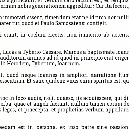
rbis significauit, Et verbum caro factum est, et reliqu
nam nobis generationem aggreditur? Cur ita fecerit,
 immorati essent, timendum erat ne idcirco nonnulli 
marentur: quod et Paulo Samosatensi contigit.
i erant, in coelum erectis, non immerito ab aeterna
Lucas a Tyberio Caesare, Marcus a baptismate Ioanni
auditorum animos ad id quod in principio erat erigen
li Herodem, Tyberium, Ioannem.
st,
quod neque Ioannes in ampliori narratione hum
ssentiam. Et sane quidem: vnus enim spiritus est, 
 in loco audis, noli, quaeso, iis acquiescere, qui di
erba, quae et angeli faciunt, nullum tamen eorum deu
 leges, et praecepta, et prophetias verbum appellare.
dam est in persona, ex ipso patre sine passione 