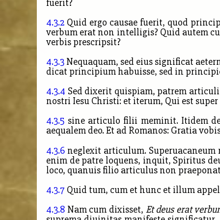
fuerit?
4.3.2
Quid ergo causae fuerit, quod princip
verbum erat non intelligis? Quid autem cu
verbis prescripsit?
4.3.3
Nequaquam, sed eius significat aetern
dicat principium habuisse, sed in principio 
4.3.4
Sed dixerit quispiam, patrem articuli
nostri Iesu Christi: et iterum, Qui est supe
4.3.5
sine articulo filii meminit. Itidem d
aequalem deo. Et ad Romanos: Gratia vobis 
4.3.6
neglexit articulum. Superuacaneum n
enim de patre loquens, inquit, Spiritus d
loco, quanuis filio articulus non praepona
4.3.7
Quid tum, cum et hunc et illum appe
4.3.8
Nam cum dixisset,
Et deus erat verb
suprema diuinitas manifeste significatur,