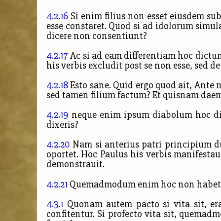
4.2.16
Si enim filius non esset eiusdem subs
esse constaret. Quod si ad idolorum simu
dicere non consentiunt?
4.2.17
Ac si ad eam differentiam hoc dictum
his verbis excludit post se non esse, sed d
4.2.18
Esto sane. Quid ergo quod ait, Ante
sed tamen filium factum? Et quisnam daem
4.2.19
neque enim ipsum diabolum hoc dict
dixeris?
4.2.20
Nam si anterius patri principium duc
oportet. Hoc Paulus his verbis manifestau
demonstrauit.
4.2.21
Quemadmodum enim hoc non habet fine
4.3.1
Quonam autem pacto si vita sit, era
confitentur. Si profecto vita sit, quemad