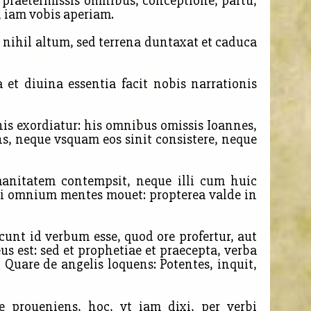
is praetermissis omnibus, conceptione, partu,
 iam vobis aperiam.
nihil altum, sed terrena duntaxat et caduca
 et diuina essentia facit nobis narrationis
s exordiatur: his omnibus omissis Ioannes,
s, neque vsquam eos sinit consistere, neque
anitatem contempsit, neque illi cum huic
qui omnium mentes mouet: propterea valde in
cunt id verbum esse, quod ore profertur, aut
s est: sed et prophetiae et praecepta, verba
 Quare de angelis loquens: Potentes, inquit,
proueniens, hoc, vt iam dixi, per verbi