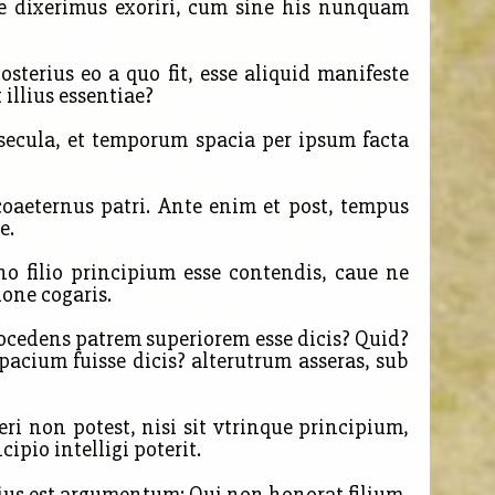
ue dixerimus exoriri, cum sine his nunquam
sterius eo a quo fit, esse aliquid manifeste
illius essentiae?
secula, et temporum spacia per ipsum facta
d coaeternus patri. Ante enim et post, tempus
e.
o filio principium esse contendis, caue ne
one cogaris.
rocedens patrem superiorem esse dicis? Quid?
pacium fuisse dicis? alterutrum asseras, sub
 non potest, nisi sit vtrinque principium,
pio intelligi poterit.
sius est argumentum: Qui non honorat filium,