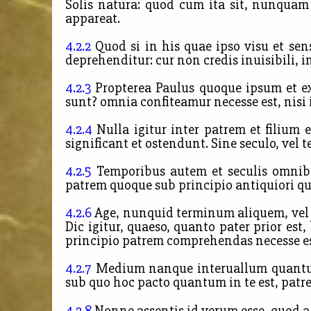
Solis natura: quod cum ita sit, nunquam
appareat.
4.2.2
Quod si in his quae ipso visu et sens
deprehenditur: cur non credis inuisibili, i
4.2.3
Propterea Paulus quoque ipsum et ex
sunt? omnia confiteamur necesse est, nisi
4.2.4
Nulla igitur inter patrem et filium e
significant et ostendunt. Sine seculo, vel
4.2.5
Temporibus autem et seculis omnibus
patrem quoque sub principio antiquiori q
4.2.6
Age, nunquid terminum aliquem, vel pr
Dic igitur, quaeso, quanto pater prior es
principio patrem comprehendas necesse es
4.2.7
Medium nanque interuallum quantuncu
sub quo hoc pacto quantum in te est, patre
4.2.8
Nonne assentis id verum esse, quod a 