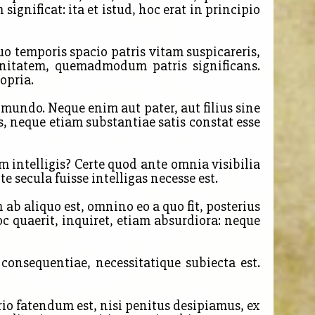
gnificat: ita et istud, hoc erat in principio
o temporis spacio patris vitam suspicareris,
ernitatem, quemadmodum patris significans.
opria.
 mundo. Neque enim aut pater, aut filius sine
, neque etiam substantiae satis constat esse
 intelligis? Certe quod ante omnia visibilia
te secula fuisse intelligas necesse est.
 ab aliquo est, omnino eo a quo fit, posterius
 quaerit, inquiret, etiam absurdiora: neque
nsequentiae, necessitatique subiecta est.
io fatendum est, nisi penitus desipiamus, ex