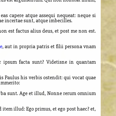
s eas capere atque assequi nequeat: neque si
e incertae sunt, atque imbecilles.
n est factus alius deus, et post me non est.
e
, aut in propria patris et filii persona vnam
r ipsum facta sunt? Videtisne in quantam
Paulus his verbis ostendit: qui vocat quae
 immerito:
rba sunt. Age et illud, Nonne rerum omnium
d item illud:
Ego primus, et ego post haec? et,