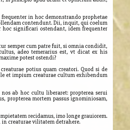
t frequenter in hoc demonstrando prophetae
llendam contendunt. Dii, inquit, qui coelum
 hoc significari ostendant, idem frequenter
tur semper cum patre fuit, si omnia condidit,
ultus, adeo temerarius est, vt dicat ex his
maxime potest ostendi?
creaturae potius quam creatori. Quod si de
tile et impium creaturae cultum exhibendum
 nos ab hoc cultu liberaret: propterea serui
esus, propterea mortem passus ignominiosam,
 impietatem recidamus, imo longe grauiorem.
 in creaturae vilitatem detrahere.