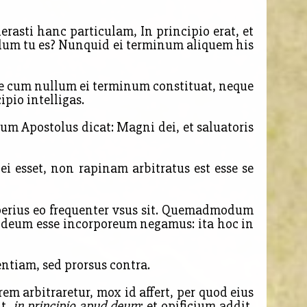
erasti hanc particulam, In principio erat, et
culum tu es? Nunquid ei terminum aliquem his
ppe cum nullum ei terminum constituat, neque
ipio intelligas.
cum Apostolus dicat: Magni dei, et saluatoris
ei esset, non rapinam arbitratus est esse se
perius eo frequenter vsus sit. Quemadmodum
co deum esse incorporeum negamus: ita hoc in
entiam, sed prorsus contra.
rem arbitraretur, mox id affert, per quod eius
it,
in principio apud deum
: et opificium addit,