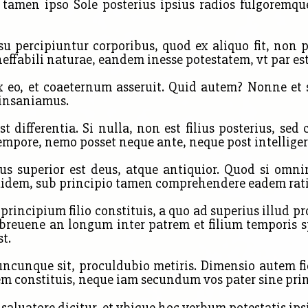
 tamen ipso Sole posterius ipsius radios fulgoremq
u percipiuntur corporibus, quod ex aliquo fit, non po
n
effabili naturae,
eandem inesse potestatem, vt par est 
 eo, et coaeternum asseruit. Quid autem? Nonne et 
 insaniamus.
st differentia. Si nulla, non est filius posterius, se
 tempore, nemo posset neque ante, neque post intelliger
 superior est deus, atque antiquior. Quod si omnin
uidem, sub principio tamen comprehendere eadem rati
incipium filio constituis, a quo ad superius illud p
t, breuene an longum inter patrem et filium temporis s
t.
nque sit, proculdubio metiris. Dimensio autem fieri
m constituis, neque iam secundum vos pater sine princi
saluatore dicitur, et vbique hoc verbum potestatis ip