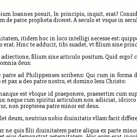
ium Ioannes posuit, In principio, inquit, erat? Consid
m de patre propheta diceret. A seculo et vsque in se
itatem, itidem hoc in loco intelligi necesse est: qui
erat. Hinc te adducit, tibi suadet, vt filium sine princ
 adiectione, filium sine articulo positum. Quid ergo? 
r omnia deus:
e patre ad Philippenses scribens: Qui cum in forma d
et pax a deo patre nostro, et domino Iesu Christo:
anque est vbique id praeponere, praesertim cum su
eus: neque cum spiritui articulum non adiiciat, idcir
tur, non propterea patre minor est deus.
llet deum,
neutrius nobis diuinitatis vllam facit differ
um
: ne quis filii diuinitatem patre aliqua ex parte mino
 et eius demonstrat aeternitatem.
Hoc enim erat
, inqu