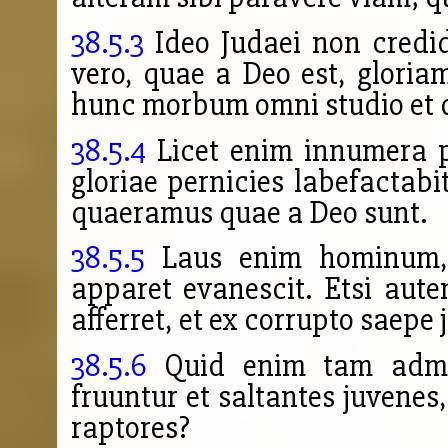
38.5.3
Ideo Judaei non credid
vero, quae a Deo est, gloria
hunc morbum omni studio et d
38.5.4
Licet enim innumera 
gloriae pernicies labefactabit
quaeramus quae a Deo sunt.
38.5.5
Laus enim hominum, q
apparet evanescit. Etsi autem
afferret, et ex corrupto saepe 
38.5.6
Quid enim tam admir
fruuntur et saltantes juvenes
raptores?