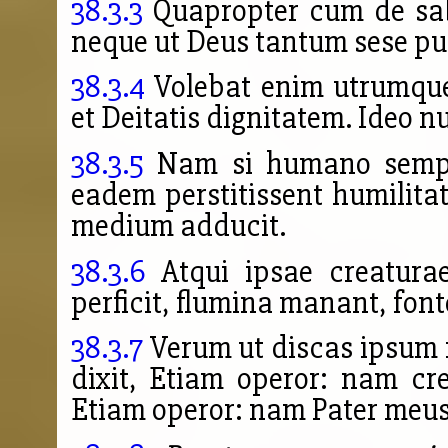
38.3.3
Quapropter cum de sab
neque ut Deus tantum sese pur
38.3.4
Volebat enim utrumque 
et Deitatis dignitatem. Ideo n
38.3.5
Nam si humano semper 
eadem perstitissent humilita
medium adducit.
38.3.6
Atqui ipsae creatura
perficit, flumina manant, font
38.3.7
Verum ut discas ipsum 
dixit, Etiam operor: nam cr
Etiam operor: nam Pater meus