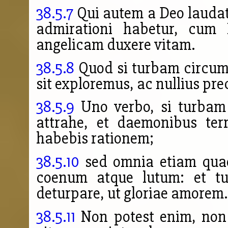
38.5.7
Qui autem a Deo laudatu
admirationi habetur, cum 
angelicam duxere vitam.
38.5.8
Quod si turbam circumd
sit exploremus, ac nullius pr
38.5.9
Uno verbo, si
turbam
attrahe, et daemonibus ter
habebis rationem;
38.5.10
sed omnia etiam quae 
coenum atque lutum: et tu
deturpare, ut gloriae amorem.
38.5.11
Non potest enim, non 