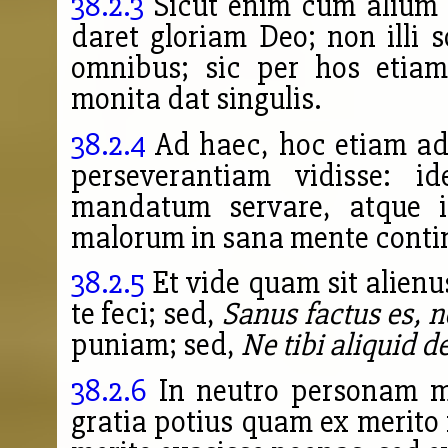
38.2.3
Sicut enim cum alium 
daret gloriam Deo; non illi 
omnibus; sic per hos etiam
monita dat
singulis.
38.2.4
Ad haec, hoc etiam a
perseverantiam vidisse: i
mandatum servare, atque il
malorum in sana mente contin
38.2.5
Et vide quam sit alienu
te feci; sed,
Sanus factus es, n
puniam; sed,
Ne tibi aliquid d
38.2.6
In neutro personam m
gratia potius quam ex merito 