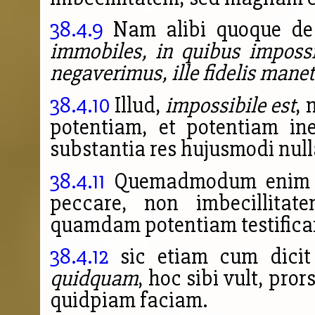
38.4.9
Nam alibi quoque de 
immobiles, in quibus imposs
negaverimus, ille fidelis mane
38.4.10
Illud,
impossibile est
, 
potentiam, et potentiam ine
substantia res hujusmodi null
38.4.11
Quemadmodum enim cu
peccare, non imbecillitat
quamdam potentiam testifica
38.4.12
sic etiam cum dicit
quidquam
, hoc sibi vult, pro
quidpiam faciam.