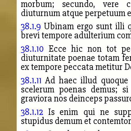
morbum; secundo, vere c
diuturnum atque perpetuum e
38.1.9
Ubinam ergo sunt illi q
brevi tempore adulterium com
38.1.10
Ecce hic non tot pec
diuturnitate poenae totam f
ex tempore peccata metitur De
38.1.11
Ad haec illud quoque 
scelerum poenas demus; si
graviora nos deinceps passuro
38.1.12
Is enim qui ne suppli
stupidus demum et contemtor