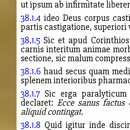
ut ipsum ab infirmitate liber
38.1.4
ideo Deus corpus casti
partis castigatione, superiori
38.1.5
Sic et apud Corinthios
carnis interitum animae mor
sectione, sic malum compress
38.1.6
haud secus quam medic
splenem interioribus pharmaci
38.1.7
Sic erga paralyticum 
declaret:
Ecce sanus factus e
aliquid contingat
.
38.1.8
Quid igitur inde disc