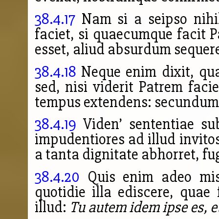
38.4.17
Nam si a seipso nihil
faciet, si quaecumque facit Pa
esset, aliud absurdum sequere
38.4.18
Neque enim dixit, qua
sed, nisi viderit Patrem fa
tempus extendens: secundum 
38.4.19
Viden’ sententiae sub
impudentiores ad illud invitos
a tanta dignitate abhorret, fu
38.4.20
Quis enim adeo miser
quotidie illa ediscere, qua
illud:
Tu autem idem ipse es, et