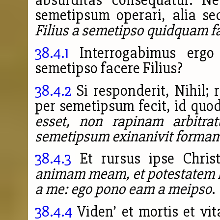
absurditas consequatur. Ne
semetipsum operari, alia se
Filius a semetipso quidquam f
38.4.1
Interrogabimus ergo 
semetipso facere Filius?
38.4.2
Si responderit, Nihil
per semetipsum fecit, id quo
esset, non rapinam arbitra
semetipsum exinanivit formam
38.4.3
Et rursus ipse Christ
animam meam, et potestatem h
a me: ego pono eam a meipso
.
38.4.4
Viden’ et mortis et vi