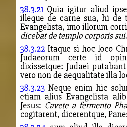
38.3.21
Quia igitur aliud ipse 
illeque de carne sua, hi de 
Evangelista, imo illorum cor
dicebat de templo corporis sui
.
38.3.22
Itaque si hoc loco Ch
Judaeorum certe id opi
dixissetque: Judaei putaban
vero non de aequalitate illa l
38.3.23
Neque enim hic solum
etiam alius Evangelista ali
Jesus:
Cavete a fermento Ph
cogitarent, dicerentque, Pan