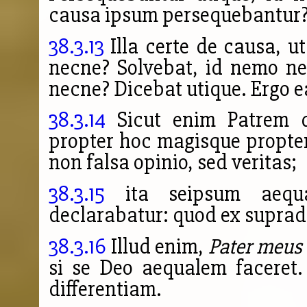
causa ipsum persequebantur
38.3.13
Illa certe de causa, u
necne? Solvebat, id nemo n
necne? Dicebat utique. Ergo 
38.3.14
Sicut enim Patrem d
propter hoc magisque propter
non falsa opinio, sed veritas;
38.3.15
ita seipsum aequ
declarabatur: quod ex supradi
38.3.16
Illud enim,
Pater meus 
si se Deo aequalem faceret.
differentiam.