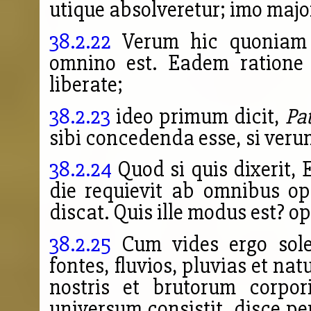
utique absolveretur; imo major
38.2.22
Verum hic quoniam p
omnino est. Eadem ratione 
liberate;
38.2.23
ideo primum dicit,
Pa
sibi concedenda esse, si veru
38.2.24
Quod si quis dixerit, 
die requievit ab omnibus o
discat. Quis ille modus est? opi
38.2.25
Cum vides ergo sole
fontes, fluvios, pluvias et na
nostris et brutorum corpo
universum consistit, disce p