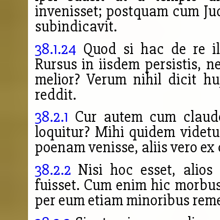
invenisset; postquam cum Jud
subindicavit.
38.1.24
Quod si hac de re illu
Rursus in iisdem persistis, n
melior? Verum nihil dicit h
reddit.
38.2.1
Cur autem cum claudos
loquitur? Mihi quidem vide
poenam venisse, aliis vero ex 
38.2.2
Nisi hoc esset, alio
fuisset. Cum enim hic morbu
per eum etiam minoribus rem