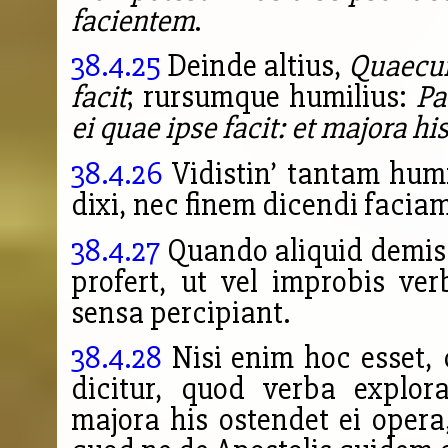
facientem
.
38.4.25
Deinde altius,
Quaecumq
facit
; rursumque humilius:
Pa
ei quae ipse facit: et majora h
38.4.26
Vidistin’ tantam hum
dixi, nec finem dicendi facia
38.4.27
Quando aliquid demiss
profert, ut vel improbis ve
sensa percipiant.
38.4.28
Nisi enim hoc esset,
dicitur, quod verba explor
majora his ostendet ei opera