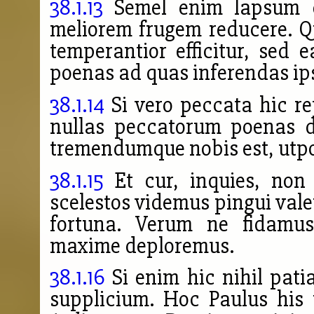
38.1.13
Semel enim lapsum
meliorem frugem reducere. Q
temperantior efficitur, sed 
poenas ad quas inferendas ip
38.1.14
Si vero peccata hic re
nullas peccatorum poenas
tremendumque nobis est, utpot
38.1.15
Et cur, inquies, non
scelestos
videmus pingui vale
fortuna. Verum ne fidamu
maxime deploremus.
38.1.16
Si enim hic nihil patia
supplicium. Hoc Paulus his v