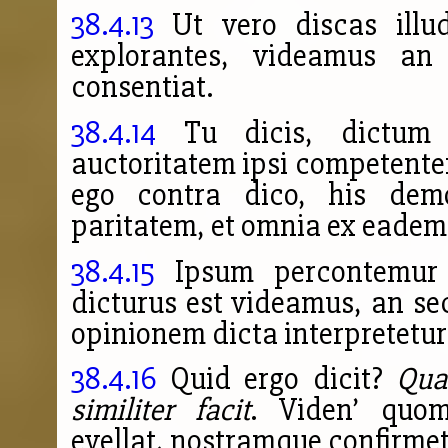
38.4.13
Ut vero discas illud
explorantes, videamus an
consentiat.
38.4.14
Tu dicis, dictum i
auctoritatem ipsi competent
ego contra dico, his dem
paritatem, et omnia ex eadem v
38.4.15
Ipsum percontemur 
dicturus est videamus, an 
opinionem dicta interpretetur
38.4.16
Quid ergo dicit?
Qua
similiter facit
. Viden’ quom
evellat, nostramque confirme