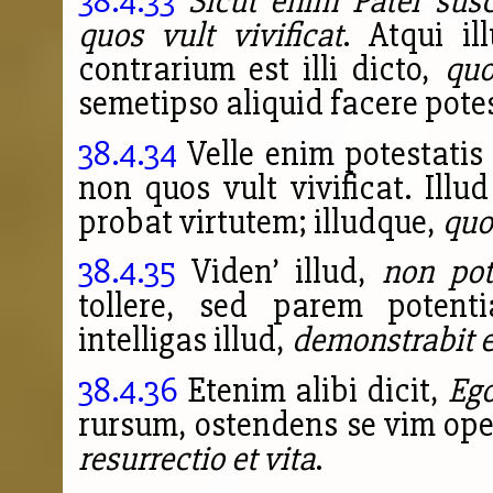
38.4.33
Sicut enim Pater susci
quos vult vivificat
. Atqui il
contrarium est illi dicto,
quo
semetipso aliquid facere potes
38.4.34
Velle enim potestatis 
non quos vult vivificat. Illu
probat virtutem; illudque,
quo
38.4.35
Viden’ illud,
non pot
tollere, sed parem potenti
intelligas illud,
demonstrabit e
38.4.36
Etenim alibi dicit,
Ego
rursum, ostendens se vim op
resurrectio et vita
.