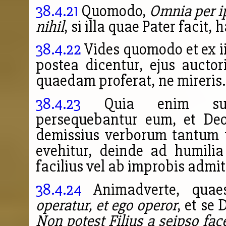
38.4.21
Quomodo,
Omnia per ip
nihil
, si illa quae Pater facit,
38.4.22
Vides quomodo et ex ii
postea dicentur, ejus aucto
quaedam proferat, ne mireris.
38.4.23
Quia enim subli
persequebantur eum, et Deo
demissius verborum tantum t
evehitur, deinde ad humilia 
facilius vel ab
improbis admit
38.4.24
Animadverte, quae
operatur, et ego operor
, et se
Non potest Filius a seipso fac