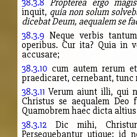
38.3.8
Propterea ergo magis
inquit,
quia non solum solveb
dicebat Deum, aequalem se fa
38.3.9
Neque verbis tantum 
operibus. Cur ita? Quia in v
accusare;
38.3.10
cum autem rerum et 
praedicaret, cernebant, tunc
38.3.11
Verum aiunt illi, qui 
Christus se aequalem Deo f
Quamobrem haec dicta altiu
38.3.12
Dic mihi, Christum
Persequebantur utique; id 