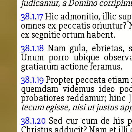
judicamur, a Domino corripi
38.1.17
Hic admonitio, illic su
omnes ex peccatis oriuntur?
ex segnitie ortum habent.
38.1.18
Nam gula, ebrietas, s
Unum porro ubique obser
gratiarum actione feramus.
38.1.19
Propter peccata etiam 
quemdam videmus ideo poda
probatiores reddamur; hinc J
tecum egisse, nisi ut justus ap
38.1.20
Sed cur cum de his pa
Christus adducit? Nam et illi