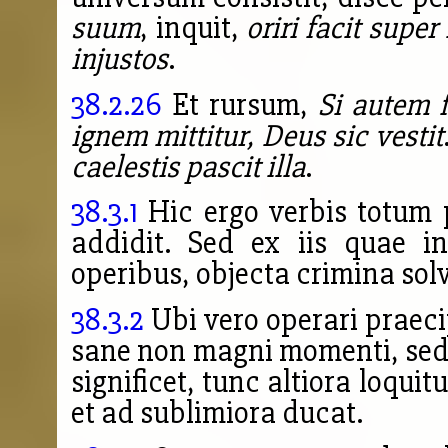
suum
, inquit,
oriri facit super
injustos
.
38.2.26
Et rursum,
Si autem f
ignem mittitur, Deus sic vestit
caelestis pascit illa
.
38.3.1
Hic ergo verbis totum p
addidit. Sed ex iis quae i
operibus, objecta crimina solv
38.3.2
Ubi vero operari praeci
sane non magni momenti, sed
significet, tunc altiora loquitu
et ad sublimiora ducat.