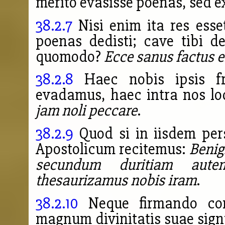
merito evasisse poenas, sed e
38.2.7
Nisi enim ita res esse
poenas dedisti; cave tibi d
quomodo?
Ecce sanus factus e
38.2.8
Haec nobis ipsis fre
evadamus, haec intra nos lo
jam noli peccare
.
38.2.9
Quod si in iisdem per
Apostolicum recitemus:
Benig
secundum duritiam aute
thesaurizamus nobis iram
.
38.2.10
Neque firmando cor
magnum divinitatis suae sign