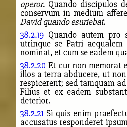
operor
. Quando discipulos d
conservum in medium affer
David quando esuriebat
.
38.2.19
Quando autem pro sei
utrinque se Patri aequalem 
nominat, et cum se eadem quae
38.2.20
Et cur non memorat ea
illos a terra abducere, ut 
respicerent; sed tamquam ad 
Filius et ex eadem substant
deterior.
38.2.21
Si quis enim praefectu
accusatus responderet ipsum