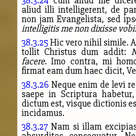
38.3.24
cum aliud ille dicer
aliud illi intelligerent, de p
non jam Evangelista, sed ips
intelligitis me non dixisse vob
38.3.25
Hic vero nihil simile. 
tollit Christus dum addit:
N
facere
. Imo contra, mi homo
firmat eam dum haec dicit, Ve
38.3.26
Neque enim de levi re
saepe in Scriptura habetur,
dictum est, visque dictionis e
incidamus.
38.3.27
Nam si illam excipias