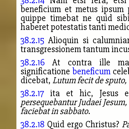
38.2.14
Nam etsi fera, etsi 
beneficium et metus ipsum 
quippe timebat ne quid sib
haberet potestatis tanti medi
38.2.15
Alioquin si calumniar
transgressionem tantum incus
38.2.16
At contra ille ma
significatione
beneficum
cele
dicebat,
Lutum fecit de sputo,
38.2.17
ita et hic, Jesus 
persequebantur Judaei Jesum, e
faciebat in sabbato
.
38.2.18
Quid ergo Christus?
P