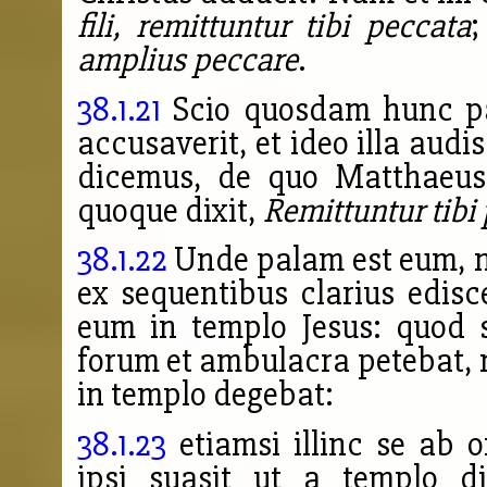
fili, remittuntur tibi peccata
;
amplius peccare
.
38.1.21
Scio quosdam hunc pa
accusaverit, et ideo illa audi
dicemus, de quo Matthaeus,
quoque dixit,
Remittuntur tibi
38.1.22
Unde palam est eum, no
ex sequentibus clarius edisce
eum in templo Jesus:
quod s
forum et ambulacra petebat, n
in templo degebat:
38.1.23
etiamsi illinc se ab 
ipsi suasit ut a templo di