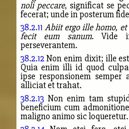
noli peccare
, significat se p
fecerat; unde in posterum fid
38.2.11
Abiit ergo ille homo, et
fecit eum sanum
. Vide 
perseverantem.
38.2.12
Non enim dixit; ille est
Quia enim illi id quod culp
ipse responsionem semper af
alliciat et trahat.
38.2.13
Non enim tam stupidu
beneficium cum admonitione
maligno animo sic loqueretur.