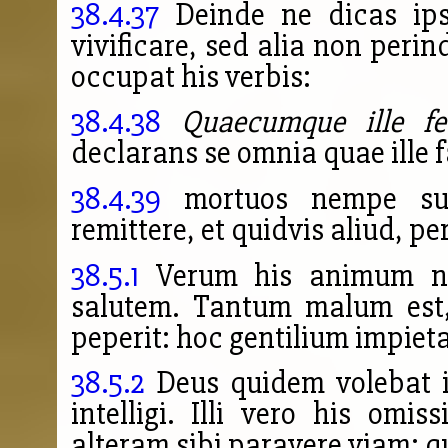
38.4.37
Deinde ne dicas ips
vivificare, sed alia non peri
occupat his verbis:
38.4.38
Quaecumque ille fec
declarans se omnia quae ille fa
38.4.39
mortuos nempe susc
remittere, et quidvis aliud, pe
38.5.1
Verum his animum n
salutem. Tantum malum est,
peperit: hoc gentilium impiet
38.5.2
Deus quidem volebat i
intelligi. Illi vero his omi
alteram sibi paravere viam; q