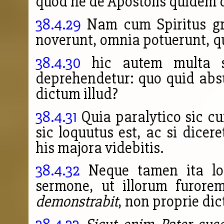
quod ne de Apostolis quidem
38.4.29
Nam cum Spiritus gr
noverunt, omnia potuerunt,
q
38.4.30
hic autem multa sc
deprehendetur: quo quid absu
dictum illud?
38.4.31
Quia paralytico sic cu
sic loquutus est, ac si dice
his majora videbitis.
38.4.32
Neque tamen ita loq
sermone, ut illorum furore
demonstrabit
, non proprie di