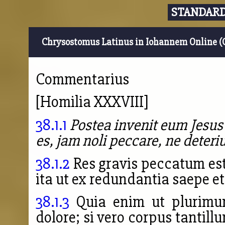
STANDARD
Chrysostomus Latinus in Iohannem Online (
Commentarius
[Homilia XXXVIII]
38.1.1
Postea invenit eum Jesus 
es, jam noli peccare, ne deteriu
38.1.2
Res gravis peccatum est,
ita ut ex redundantia saepe e
38.1.3
Quia enim ut plurimum
dolore; si vero corpus tanti