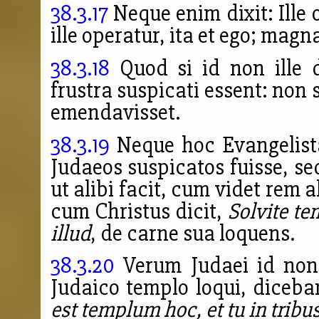
38.3.17
Neque enim dixit: Ille 
ille operatur, ita et ego; ma
38.3.18
Quod si id non ille d
frustra suspicati essent: non s
emendavisset.
38.3.19
Neque hoc Evangelista 
Judaeos suspicatos fuisse, s
ut alibi facit, cum videt rem 
cum Christus dicit,
Solvite te
illud
, de carne sua loquens.
38.3.20
Verum Judaei id non i
Judaico templo loqui, diceba
est templum hoc, et tu in tribus