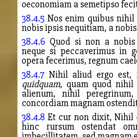
oeconomiam a semetipso fecit
38.4.5
Nos enim quibus nihil v
nobis ipsis nequitiam, a nobis
38.4.6
Quod si non a nobis 
neque si peccaverimus in 
opera fecerimus, regnum cae
38.4.7
Nihil aliud ergo est, 
quidquam
, quam quod nihil p
alienum, nihil peregrinum
concordiam magnam ostendit
38.4.8
Et cur non dixit, Nihil
hinc rursum ostendat om
imbecillitatem, sed magnam 