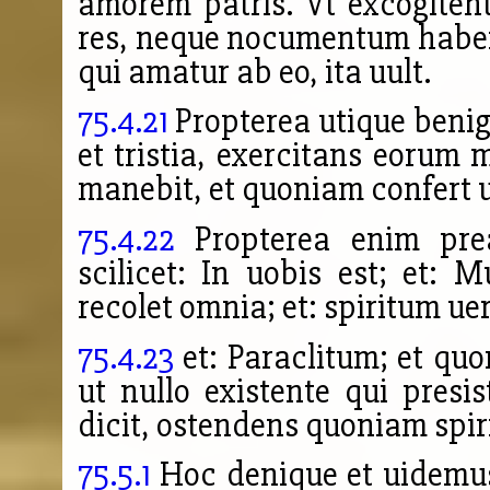
amorem patris. Vt excogiten
res, neque nocumentum habe
qui amatur ab eo, ita uult.
75.4.21
Propterea utique benig
et tristia, exercitans eorum
manebit, et quoniam confert u
75.4.22
Propterea enim prea
scilicet: In uobis est; et: 
recolet
omnia; et: spiritum ue
75.4.23
et: Paraclitum; et quo
ut nullo existente qui presis
dicit, ostendens quoniam spiri
75.5.1
Hoc denique et uidemu