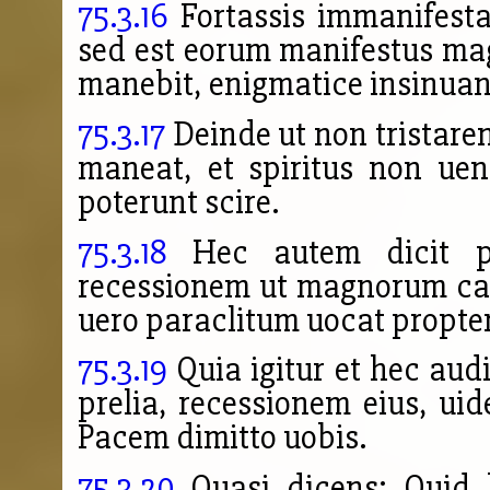
75.3.16
Fortassis immanifesta
sed est eorum manifestus magi
manebit, enigmatice insinuant
75.3.17
Deinde ut non tristare
maneat, et spiritus non ue
poterunt scire.
75.3.18
Hec autem dicit pr
recessionem ut magnorum ca
uero paraclitum uocat propter
75.3.19
Quia igitur et hec aud
prelia, recessionem eius, uide
Pacem dimitto uobis.
75.3.20
Quasi dicens: Quid 