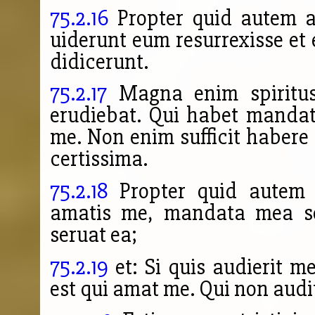
75.2.16
Propter quid autem a
uiderunt eum resurrexisse et
didicerunt.
75.2.17
Magna enim spiritus
erudiebat. Qui habet manda
me. Non enim sufficit habere 
certissima.
75.2.18
Propter quid autem m
amatis
me, mandata mea se
seruat ea;
75.2.19
et: Si quis audierit m
est qui amat me. Qui non aud