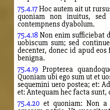
75.4.17
Hoc autem ait ut rursu
quoniam non inuitus, sed
contempnens dyabolum.
75.4.18
Non enim sufficiebat 
uobiscum sum; sed continue 
decenter, donec id apud eos f
benigna.
75.4.19
Propterea quandoque
Quoniam ubi ego sum ut et uos 
sequemini uero postea; et: Ad
et: Antequam hec facta sunt, d
75.4.20
et quoniam: Non a n