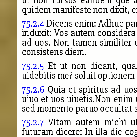
ut non rursus eandem queran
quidem manifeste non dixit, e
75.2.4
Dicens enim: Adhuc par
induxit: Vos autem considera
ad uos. Non tamen similite
consistens diem.
75.2.5
Et ut non dicant, qual
uidebitis me? soluit optionem
75.2.6
Quia et spiritus ad uos
uiuo et uos uiuetis.Non enim u
sed momento paruo occultat 
75.2.7
Vitam autem michi ui
futuram dicere: In illa die c