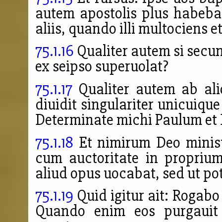
autem apostolis plus habeba
aliis, quando
illi multociens e
75.1.16
Qualiter autem si secun
ex seipso superuolat?
75.1.17
Qualiter autem ab alio
diuidit singulariter unicuique
Determinate michi Paulum e
75.1.18
Et nimirum Deo minist
cum auctoritate in propriu
aliud opus uocabat, sed ut po
75.1.19
Quid igitur ait: Rogab
Quando enim eos purgauit pe