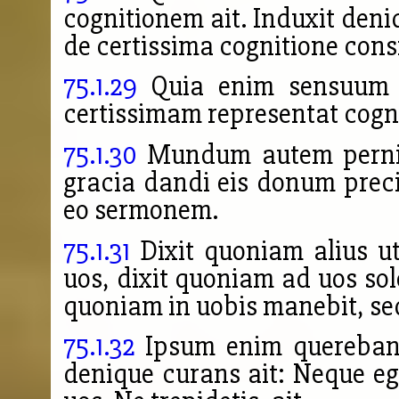
cognitionem ait. Induxit den
de certissima cognitione cons
75.1.29
Quia enim sensuum c
certissimam representat cogn
75.1.30
Mundum autem pernici
gracia dandi eis donum prec
eo sermonem.
75.1.31
Dixit quoniam alius ut
uos, dixit quoniam ad uos so
quoniam in uobis manebit, sed
75.1.32
Ipsum enim querebant
denique curans ait: Neque e