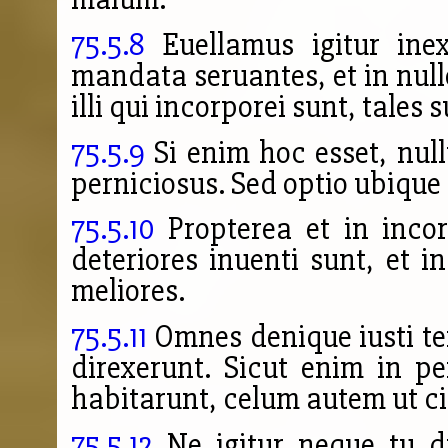
75.5.8
Euellamus igitur inex
mandata seruantes, et in nul
illi qui incorporei sunt, tales s
75.5.9
Si enim hoc esset, nul
perniciosus. Sed optio ubiqu
75.5.10
Propterea et in incor
deteriores inuenti sunt, et i
meliores.
75.5.11
Omnes denique iusti te
direxerunt. Sicut enim in pe
habitarunt, celum autem ut ci
75.5.12
Ne igitur neque tu d