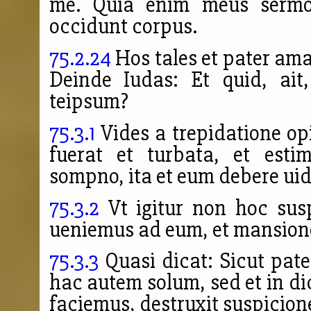
me. Quia enim meus sermo
occidunt corpus.
75.2.24
Hos tales et pater ama
Deinde Iudas: Et quid, ait
teipsum?
75.3.1
Vides a trepidatione o
fuerat et turbata, et esti
sompno, ita et eum debere uid
75.3.2
Vt igitur non hoc susp
ueniemus ad eum, et mansio
75.3.3
Quasi dicat: Sicut pate
hac autem solum, sed et in
faciemus, destruxit suspici