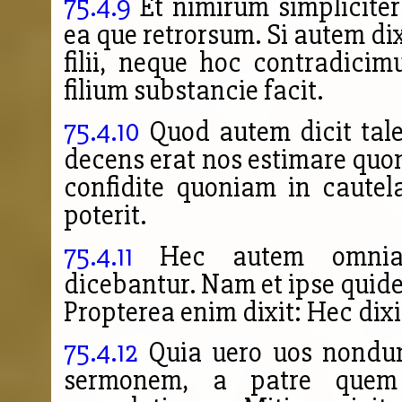
75.4.9
Et nimirum simpliciter 
ea que retrorsum. Si autem di
filii, neque hoc contradici
filium substancie facit.
75.4.10
Quod autem dicit tale
decens erat nos estimare quon
confidite quoniam in cautel
poterit.
75.4.11
Hec autem omnia a
dicebantur. Nam et ipse quid
Propterea enim
dixit: Hec dix
75.4.12
Quia uero uos nondum
sermonem, a patre quem