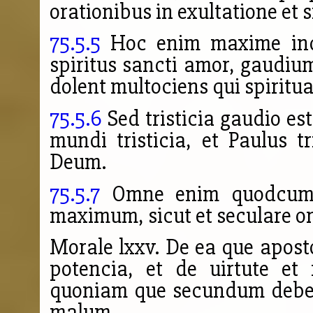
orationibus in exultatione et s
75.5.5
Hoc enim maxime indig
spiritus sancti amor, gaudium
dolent multociens qui spiritual
75.5.6
Sed tristicia gaudio est
mundi tristicia, et Paulus 
Deum.
75.5.7
Omne enim quodcumque
maximum, sicut et seculare
Morale lxxv. De ea que apost
potencia, et de uirtute et
quoniam que secundum debet
malum.