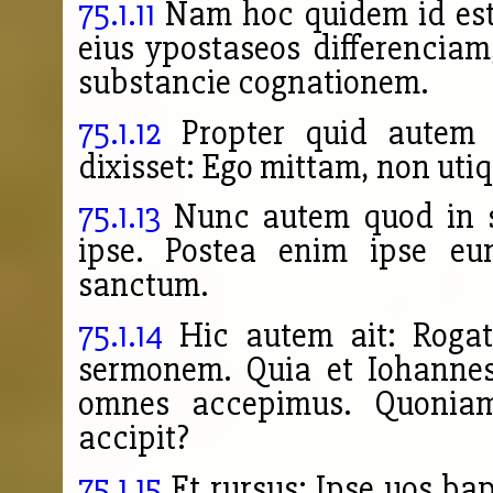
75.1.11
Nam hoc quidem id est d
eius ypostaseos differenciam
substancie cognationem.
75.1.12
Propter quid autem 
dixisset: Ego mittam, non utiq
75.1.13
Nunc autem quod in st
ipse. Postea enim ipse eum
sanctum.
75.1.14
Hic autem ait: Rogat
sermonem. Quia et Iohannes
omnes accepimus. Quoniam
accipit?
75.1.15
Et rursus: Ipse uos bap