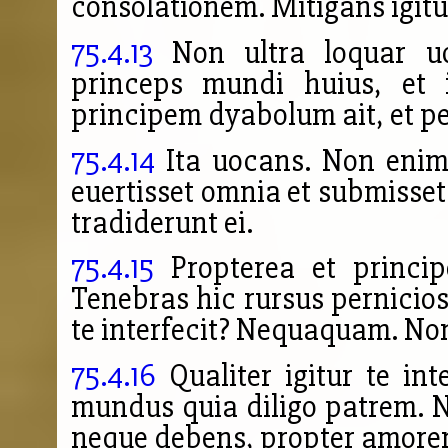
consolationem.
Mitigans igitur
75.4.13
Non ultra loquar uo
princeps mundi huius, et
principem dyabolum ait, et p
75.4.14
Ita uocans. Non enim c
euertisset omnia et submisset
tradiderunt ei.
75.4.15
Propterea et princip
Tenebras hic rursus pernicios
te interfecit? Nequaquam. No
75.4.16
Qualiter igitur te int
mundus quia diligo patrem. N
neque debens, propter amore