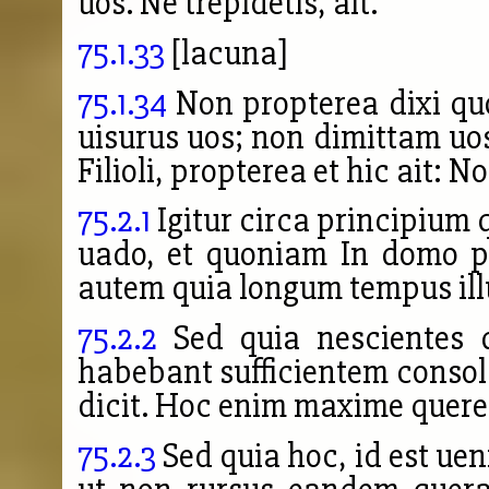
uos. Ne trepidetis, ait.
75.1.33
[lacuna]
75.1.34
Non propterea dixi qu
uisurus uos; non dimittam uos
Filioli, propterea et hic ait:
75.2.1
Igitur circa principium 
uado, et quoniam In domo p
autem quia longum tempus illu
75.2.2
Sed quia nescientes 
habebant sufficientem conso
dicit. Hoc enim maxime quere
75.2.3
Sed quia hoc, id est ue