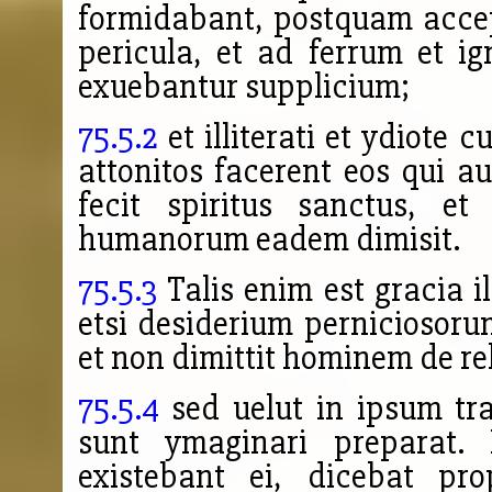
formidabant, postquam accep
pericula, et ad ferrum et i
exuebantur supplicium;
75.5.2
et illiterati et ydiote
attonitos facerent eos qui au
fecit spiritus sanctus, et
humanorum eadem dimisit.
75.5.3
Talis enim est gracia ill
etsi desiderium perniciosoru
et non dimittit hominem de rel
75.5.4
sed uelut in ipsum tr
sunt ymaginari preparat.
existebant ei, dicebat pr