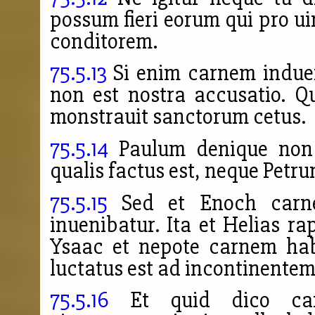
possum fieri eorum qui pro u
conditorem.
75.5.13
Si enim carnem induer
non est nostra accusatio. Q
monstrauit sanctorum cetus.
75.5.14
Paulum
denique non 
qualis factus est, neque Petr
75.5.15
Sed et Enoch carne
inuenibatur. Ita et Helias 
Ysaac et nepote carnem hab
luctatus est ad incontinente
75.5.16
Et quid dico car