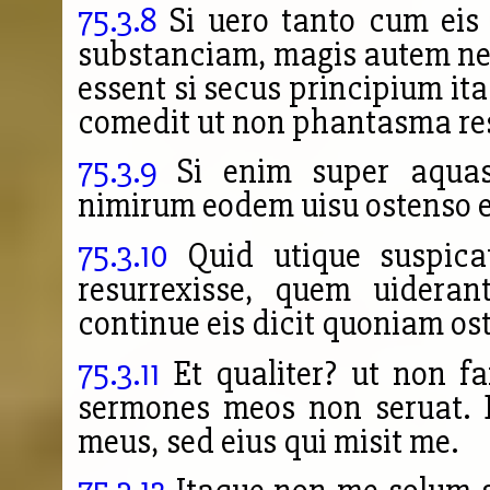
75.3.8
Si uero tanto cum eis 
substanciam, magis autem neq
essent si secus principium ita
comedit ut non phantasma res
75.3.9
Si enim super aquas
nimirum eodem uisu ostenso e
75.3.10
Quid utique suspica
resurrexisse, quem uideran
continue eis dicit quoniam os
75.3.11
Et qualiter? ut non f
sermones meos non seruat. 
meus, sed eius qui misit me.