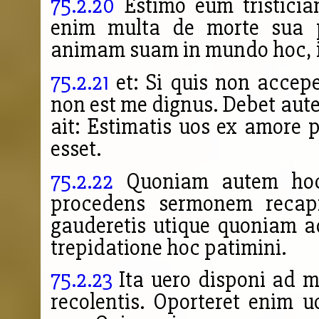
75.2.20
Estimo eum tristicia
enim multa de morte sua ph
animam suam in mundo hoc, i
75.2.21
et: Si quis non accepe
non est me dignus. Debet aute
ait: Estimatis uos ex amore p
esset.
75.2.22
Quoniam autem hoc 
procedens sermonem recapit
gauderetis utique quoniam 
trepidatione hoc patimini.
75.2.23
Ita uero disponi ad 
recolentis. Oporteret enim u