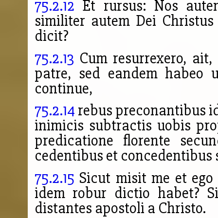
75.2.12
Et rursus: Nos autem
similiter autem Dei Christus
dicit?
75.2.13
Cum resurrexero, ait,
patre, sed eandem habeo u
continue,
75.2.14
rebus preconantibus id
inimicis subtractis uobis pro
predicatione florente se
cedentibus et concedentibus s
75.2.15
Sicut misit me et ego
idem robur dictio habet? S
distantes apostoli a Christo.