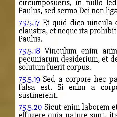
circumposueris, in nullo led
Paulus, sed sermo Dei non liga
75.5.17
Et quid dico uincula 
claustra, et neque ita prohibit
Paulus.
75.5.18
Vinculum enim anime
pecuniarum desiderium, et de
solutum fuerit corpus.
75.5.19
Sed a corpore hec pat
falsa est. Si enim a corp
sustinerent.
75.5.20
Sicut enim laborem et
effugere quia nature sunt, it