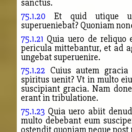
sanctus.
75.1.20
Et quid utique u
superueniebat? Quoniam nond
75.1.21
Quia uero de reliquo e
pericula mittebantur, et ad 
ungebat superuenire.
75.1.22
Cuius autem gracia 
spiritus uenit? Vt in multo e
suscipiant gracia. Nam done
erant in tribulatione.
75.1.23
Quia uero abiit denuda
multo debebant eum suscipe
ostendit quoniam neque post 