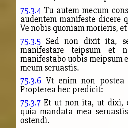
75.3.4
Tu autem mecum consid
audentem manifeste dicere q
Ve nobis quoniam morieris, et
75.3.5
Sed non dixit ita, s
manifestare teipsum et 
manifestabo uobis meipsum 
meum seruastis.
75.3.6
Vt enim non postea 
Propterea hec predicit:
75.3.7
Et ut non ita, ut dixi,
quia mandata mea seruastis,
ostendi.