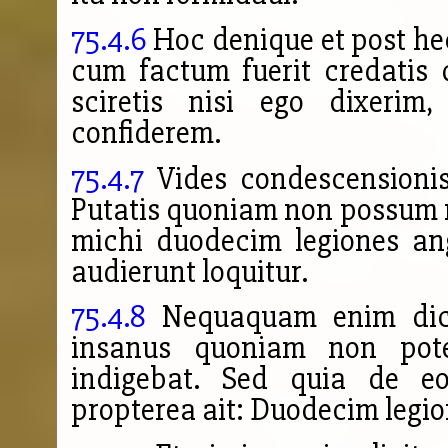
75.4.6
Hoc denique et post he
cum factum fuerit credatis
sciretis nisi ego dixeri
confiderem.
75.4.7
Vides condescensionis
Putatis quoniam non possum 
michi duodecim legiones an
audierunt loquitur.
75.4.8
Nequaquam enim dicet
insanus quoniam non potera
indigebat. Sed quia de e
propterea ait: Duodecim legi