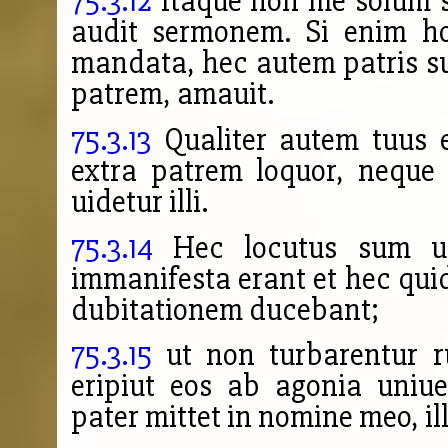
75.3.12
Itaque non me solum 
audit sermonem. Si enim h
mandata, hec autem patris sun
patrem, amauit.
75.3.13
Qualiter autem tuus e
extra patrem loquor, neque
uidetur illi.
75.3.14
Hec locutus sum u
immanifesta erant et hec quid
dubitationem ducebant;
75.3.15
ut non turbarentur r
eripiut eos ab agonia uniu
pater mittet in nomine meo, il