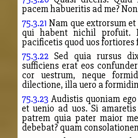
pacem habueritis ad me? Non 
75.3.21
Nam que extrorsum et in
qui habent nichil profuit
pacificetis quod uos fortiores 
75.3.22
Sed quia rursus dixi
sufficiens erat eos confunder
cor uestrum, neque formi
dilectione, illa uero a formid
75.3.23
Audistis quoniam ego
et uenio ad uos. Si amareti
patrem quia pater maior me
debebat? quam consolatione