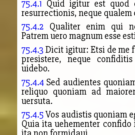
75.4.1
Quid igitur est quod
resurrectionis, neque qualem
75.4.2
Qualiter enim
qui n
Patrem uero magnum esse est
75.4.3
Dicit igitur: Etsi de me 
presistere, neque confidit
uidebo.
75.4.4
Sed audientes quoniam 
reliquo quoniam ad maiore
uersuta.
75.4.5
Vos audistis quoniam eg
Quia ita uehementer confido in
ita non formidaui.