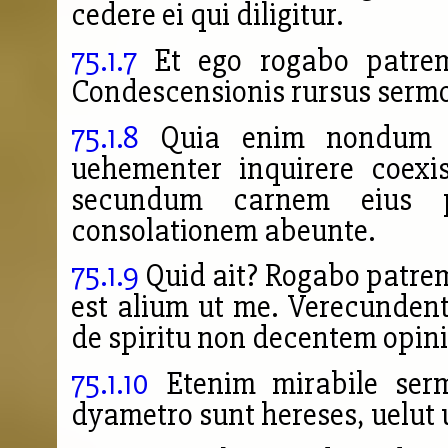
cedere ei qui diligitur.
75.1.7
Et ego rogabo patrem
Condescensionis rursus sermo
75.1.8
Quia enim nondum e
uehementer inquirere coexi
secundum carnem eius p
consolationem abeunte.
75.1.9
Quid ait? Rogabo patrem
est alium ut me.
Verecundentu
de spiritu non decentem opin
75.1.10
Etenim mirabile ser
dyametro sunt hereses, uelut u