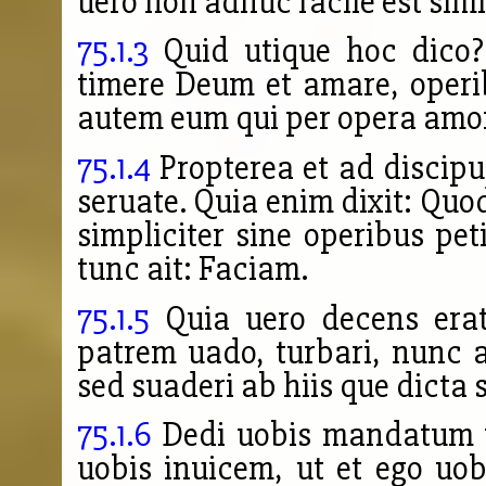
uero non adhuc facile est simil
75.1.3
Quid utique hoc dico?
timere Deum et amare, operi
autem eum qui per opera amor
75.1.4
Propterea et ad discipu
seruate. Quia enim dixit: Quo
simpliciter sine operibus pet
tunc ait: Faciam.
75.1.5
Quia uero decens erat
patrem uado, turbari, nunc a
sed suaderi ab hiis que dicta 
75.1.6
Dedi uobis mandatum ut
uobis inuicem, ut et ego uob