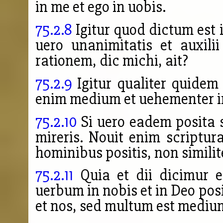
in me et ego in uobis.
75.2.8
Igitur quod dictum est i
uero unanimitatis et auxili
rationem, dic michi, ait?
75.2.9
Igitur qualiter quide
enim medium et uehementer in
75.2.10
Si uero eadem posita s
mireris. Nouit enim scriptur
hominibus positis, non similite
75.2.11
Quia et dii dicimur et
uerbum in nobis et in Deo posi
et nos, sed multum est mediu