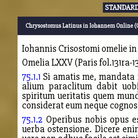
STANDARD
Chrysostomus Latinus in Iohannem Online (
Iohannis Crisostomi omelie i
Omelia LXXV (Paris fol.131ra-13
75.1.1
Si amatis me, mandata 
alium paraclitum dabit uob
spiritum ueritatis quem mun
considerat eum neque cognos
75.1.2
Operibus nobis opus es
uerba ostensione. Dicere enim