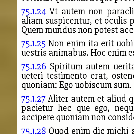
75.1.24
Vt autem non paracli
aliam suspicentur, et oculis 
Quem
mundus non potest acc
75.1.25
Non enim ita erit uobi
uestris animabus. Hoc enim es
75.1.26
Spiritum autem uerita
ueteri testimento erat, oste
quoniam: Ego uobiscum sum.
75.1.27
Aliter autem et aliud 
pacietur hec que ego, nequ
accipere quoniam non consid
75.1.28
Quod enim dic michi al